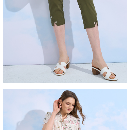
是否繳費成功／繳費後需取消欲退款等相關疑問，請聯繫「AFTEE先享後付
由本公司與您本人進行分期帳單所需資料之確認、核對及更正。
客戶支援中心」
https://netprotections.freshdesk.com/support/home
3.完整用戶服務條款，請詳閱以下連結：
https://oppay.tw/userRule
【注意事項】
１．透過由恩沛科技股份有限公司提供之「AFTEE先享後付」服務完成之交
易，需依本服務之必要範圍內提供個人資料，並將交易相關給付款項請求債
權轉讓予恩沛科技股份有限公司。
２．關於個人資料處理事宜，請瀏覽以下網址：
https://aftee.tw/terms/#terms3
３．未成年的使用者請事先徵得法定代理人或監護人之同意方可使用
「AFTEE先享後付」，若未經同意申辦者引起之損失，本公司不負相關責
任。
４．使用「AFTEE先享後付」時，將依據個別帳號之用戶狀況，依本公司即
時審查核予不同之上限額度；若仍有額度不足之情形，本公司將視審查結果
請求用戶進行身份認證。
５．嚴禁一人註冊多個帳號或使用他人資訊註冊。若發現惡意使用之情形，
恩沛科技股份有限公司將有權停止該用戶之使用額度並採取法律行動。