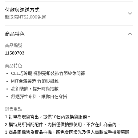
付款與運送方式
超取滿NT$2,000免運
付款方式
商品特色
信用卡一次付款
商品編號
信用卡分期付款
11580703
3 期 0 利率 每期
NT$593
21家銀行
商品特色
合作金庫商業銀行
第一商業銀行
超商取貨付款
CLL巧玲瓏 褲腳亮釦裝飾竹節紗休閒褲
華南商業銀行
彰化商業銀行
MIT台灣製造 竹節紗纖維
LINE Pay
上海商業儲蓄銀行
台北富邦商業銀行
國泰世華商業銀行
兆豐國際商業銀行
亮釦裝飾，提升時尚指數
Apple Pay
臺灣中小企業銀行
台中商業銀行
舒適彈性布料，讓你自在穿搭
匯豐（台灣）商業銀行
華泰商業銀行
街口支付
聯邦商業銀行
遠東國際商業銀行
銷售重點
元大商業銀行
永豐商業銀行
悠遊付
1.訂單為現貨寄出，提供10日內退換貨服務。
玉山商業銀行
星展（台灣）商業銀行
2.模特兒所搭配配件、內搭僅供拍照使用，不含在此商品內。
台新國際商業銀行
中國信託商業銀行
Google Pay
3.商品圖檔皆為實品拍攝，顏色會因燈光及個人電腦或手機螢幕顯
台灣樂天信用卡公司