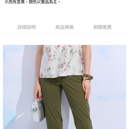
全盈+PAY
示而有差異，顏色以實品為主。
大哥付你分期
相關說明
【大哥付你分期使用說明】
詳細說明
商品規格
相關推薦
AFTEE先享後付
1.本服務由台灣大哥大提供，台灣大哥大用戶可立即使用無須另外申請。
2.付款方式選擇「大哥付你分期」，訂單成立後會自動跳轉到大哥付的交易
相關說明
流程，驗證手機門號後，選擇欲分期的期數、繳款截止日，確認付款後即完
【關於「AFTEE先享後付」】
成交易。
ATM付款
AFTEE先享後付是「在收到商品之後才付款」的支付方式。 讓您購物簡單
3.實際核准額度、可分期數及費用金額請依後續交易確認頁面所載為準。
便利好安心！
4.訂單成立30分鐘內，如未前往確認交易或遇審核未通過，訂單將自動取
１．簡單：不需註冊會員、不需綁卡、不需儲值。
運送方式
消。如遇「轉專審核」未通過狀況，表示未達大哥付你分期系統評分，恕無
２．便利：只要手機號碼，簡訊認證，即可結帳。
法說明評估內容。
３．安心：先確認商品／服務後，再付款。
全家取貨付款
【繳款方式說明】
1.分期款項不併入電信帳單，「大哥付你分期」於每月結算日後寄送繳費提
每筆NT$120，滿NT$2,000(含以上)免運費
【「AFTEE先享後付」結帳流程】
醒簡訊。
１．於結帳方式選擇「AFTEE先享後付」後，將跳轉至「AFTEE先享後付」
2.透過簡訊連結打開帳單後，可選擇「超商條碼／台灣大直營門市／銀行轉
7-11取貨付款
結帳頁面，進行簡訊認證並確認金額後，即可完成結帳。
帳／街口支付／iPASS MONEY」等通路繳費。
２．訂單成立數日內，您將收到繳費通知簡訊。
每筆NT$120，滿NT$2,000(含以上)免運費
３．收到繳費通知簡訊後14天內，點擊此簡訊中的連結，可透過四大超商／
【注意事項】
ATM／網路銀行／等多元方式進行付款，方視為交易完成。
宅配
1.本服務係由「台灣大哥大股份有限公司」（以下簡稱本公司）所提供，讓
※ 請注意：結帳手續完成當下不需立刻繳費，但若您需要取消訂單，請聯絡
用戶於交易時，得透過本服務購買商品或服務，並由商店將買賣／分期付款
每筆NT$120，滿NT$2,000(含以上)免運費
購買商品的店家。未經商家同意取消之訂單仍視為有效，需透過AFTEE先享
買賣價金債權讓與本公司後，依約使用本公司帳單繳交帳款。
後付繳納相關費用。
2.基於同意付款使用「大哥付你分期」之契約關係目的，商店將以您的個人
※ 交易是否成功請以「AFTEE先享後付 」之結帳頁面顯示為準，若有關於
資料（包含姓名、電話或地址）提供予台灣大哥大進項蒐集、處理及利用，