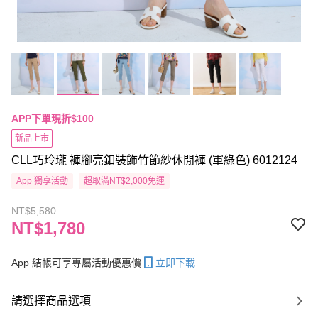
APP下單現折$100
新品上市
CLL巧玲瓏 褲腳亮釦裝飾竹節紗休閒褲 (軍綠色) 6012124
App 獨享活動
超取滿NT$2,000免運
NT$5,580
NT$1,780
App 結帳可享專屬活動優惠價
立即下載
請選擇商品選項