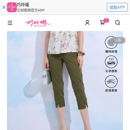
巧玲瓏
開啟APP
立刻使用官方APP
0
1
/
6