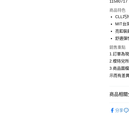
11580717
信用卡分
商品特色
3 期 
CLL
合作金
MIT
超商取貨
華南商
亮釦裝
LINE Pay
上海商
舒適彈
國泰世
Apple Pay
銷售重點
臺灣中
匯豐（
1.訂單為
街口支付
聯邦商
2.模特兒
元大商
悠遊付
3.商品圖
玉山商
示而有差
台新國
Google Pa
台灣樂
全盈+PAY
商品相關分
大哥付你
首購限定｜
相關說明
分享
【大哥付
熱銷多色
AFTEE先
1.本服務
2.付款方
相關說明
2026春
流程，驗
【關於「A