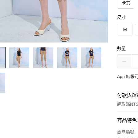
卡其
尺寸
M
數量
App 結
付款與運
超取滿NT$
付款方式
商品特色
信用卡一
商品編號