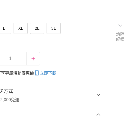
L
XL
2L
3L
清除
紀錄
帳可享專屬活動優惠價
立即下載
送方式
2,000免運
次付款