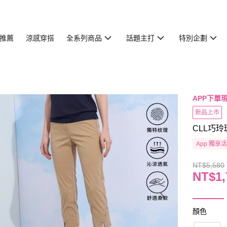
推薦
涼感穿搭
全系列商品
話題主打
特別企劃
APP下單現
新品上市
CLL巧玲
App 獨享
NT$5,580
NT$1,
顏色