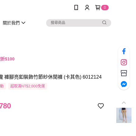
0
關於我們
折$100
瓏 褲腳亮釦裝飾竹節紗休閒褲 (卡其色) 6012124
活動
超取滿NT$2,000免運
780