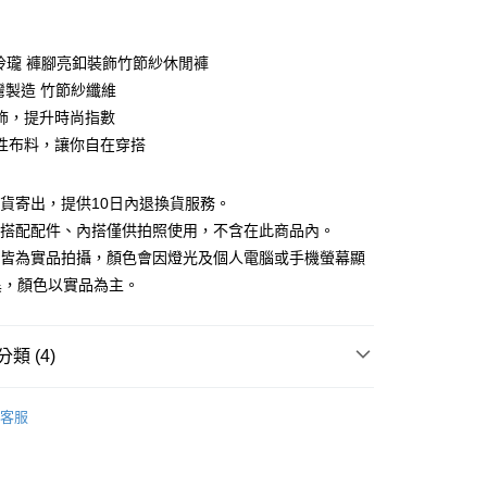
期付款
0 利率 每期
NT$593
21家銀行
巧玲瓏 褲腳亮釦裝飾竹節紗休閒褲
庫商業銀行
第一商業銀行
台灣製造 竹節紗纖維
付款
業銀行
彰化商業銀行
飾，提升時尚指數
業儲蓄銀行
台北富邦商業銀行
性布料，讓你自在穿搭
華商業銀行
兆豐國際商業銀行
小企業銀行
台中商業銀行
台灣）商業銀行
華泰商業銀行
現貨寄出，提供10日內退換貨服務。
業銀行
遠東國際商業銀行
所搭配配件、內搭僅供拍照使用，不含在此商品內。
業銀行
永豐商業銀行
檔皆為實品拍攝，顏色會因燈光及個人電腦或手機螢幕顯
業銀行
星展（台灣）商業銀行
異，顏色以實品為主。
際商業銀行
中國信託商業銀行
y
天信用卡公司
類 (4)
分期
88折優惠
客服
你分期使用說明】
款｜好評推薦
享後付
由台灣大哥大提供，台灣大哥大用戶可立即使用無須另外申請。
式選擇「大哥付你分期」，訂單成立後會自動跳轉到大哥付的交易
夏新品上市
APP下單｜現折$100
證手機門號後，選擇欲分期的期數、繳款截止日，確認付款後即
FTEE先享後付」】