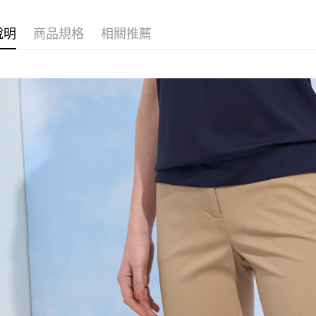
ATM付款
完成交易
AFTEE
▍春夏商
3.實際核
便利好安
說明
商品規格
相關推薦
4.訂單成
１．簡單
消。如遇
２．便利
運送方式
無法說明
３．安心
【繳款方
全家取貨
1.分期款
【「AFT
醒簡訊。
每筆NT$1
１．於結帳
2.透過簡
付」結帳
帳／街口支
7-11取貨
２．訂單
３．收到繳
每筆NT$1
【注意事
／ATM／
1.本服務
※ 請注意
宅配
用戶於交
絡購買商品
款買賣價
先享後付
每筆NT$1
2.基於同
※ 交易是
資料（包
是否繳費成
用，由本
付客戶支
3.完整用
【注意事
１．透過由
交易，需
求債權轉
２．關於
https://aft