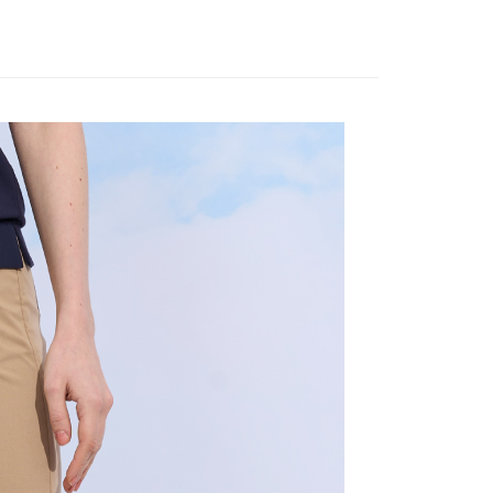
。
先享後付是「在收到商品之後才付款」的支付方式。 讓您購物簡單
品
本季商品
准額度、可分期數及費用金額請依後續交易確認頁面所載為準。
心！
立30分鐘內，如未前往確認交易或遇審核未通過，訂單將自動取
：不需註冊會員、不需綁卡、不需儲值。
「轉專審核」未通過狀況，表示未達大哥付你分期系統評分，恕
：只要手機號碼，簡訊認證，即可結帳。
評估內容。
：先確認商品／服務後，再付款。
式說明】
付款
項不併入電信帳單，「大哥付你分期」於每月結算日後寄送繳費提
EE先享後付」結帳流程】
20，滿NT$2,000(含以上)免運費
方式選擇「AFTEE先享後付」後，將跳轉至「AFTEE先享後
訊連結打開帳單後，可選擇「超商條碼／台灣大直營門市／銀行轉
頁面，進行簡訊認證並確認金額後，即可完成結帳。
付／iPASS MONEY」等通路繳費。
付款
成立數日內，您將收到繳費通知簡訊。
費通知簡訊後14天內，點擊此簡訊中的連結，可透過四大超商
20，滿NT$2,000(含以上)免運費
項】
網路銀行／等多元方式進行付款，方視為交易完成。
係由「台灣大哥大股份有限公司」（以下簡稱本公司）所提供，讓
：結帳手續完成當下不需立刻繳費，但若您需要取消訂單，請聯
易時，得透過本服務購買商品或服務，並由商店將買賣／分期付
的店家。未經商家同意取消之訂單仍視為有效，需透過AFTEE
金債權讓與本公司後，依約使用本公司帳單繳交帳款。
繳納相關費用。
20，滿NT$2,000(含以上)免運費
意付款使用「大哥付你分期」之契約關係目的，商店將以您的個人
否成功請以「AFTEE先享後付 」之結帳頁面顯示為準，若有關於
含姓名、電話或地址）提供予台灣大哥大進項蒐集、處理及利
功／繳費後需取消欲退款等相關疑問，請聯繫「AFTEE先享後
公司與您本人進行分期帳單所需資料之確認、核對及更正。
援中心」
https://netprotections.freshdesk.com/support/home
戶服務條款，請詳閱以下連結：
https://oppay.tw/userRule
項】
恩沛科技股份有限公司提供之「AFTEE先享後付」服務完成之
依本服務之必要範圍內提供個人資料，並將交易相關給付款項請
讓予恩沛科技股份有限公司。
個人資料處理事宜，請瀏覽以下網址：
ee.tw/terms/#terms3