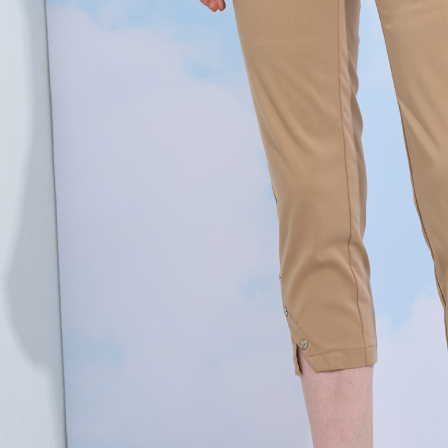
３．未成
「AFTE
任。
４．使用「
即時審查
結果請求
５．嚴禁
形，恩沛
動。