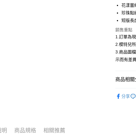
合作金
花漾蕾
超商取貨
華南商
珍珠點
LINE Pay
上海商
短版長
國泰世
Apple Pay
銷售重點
臺灣中
匯豐（
1.訂單為
街口支付
聯邦商
2.模特兒
元大商
悠遊付
3.商品圖
玉山商
示而有差
台新國
Google Pa
台灣樂
大哥付你
商品相關分
相關說明
【大哥付
AFTEE先
首購限定｜
1.本服務
分享
2.付款方
相關說明
2026春
流程，驗
【關於「A
ATM付款
完成交易
AFTEE
▍春夏商
3.實際核
便利好安
4.訂單成
１．簡單
消。如遇
２．便利
運送方式
說明
商品規格
相關推薦
無法說明
３．安心
【繳款方