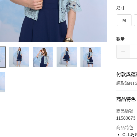
尺寸
M
數量
付款與運
超取滿NT$
付款方式
商品特色
信用卡一
商品編號
11580873
信用卡分
商品特色
3 期 
CLL