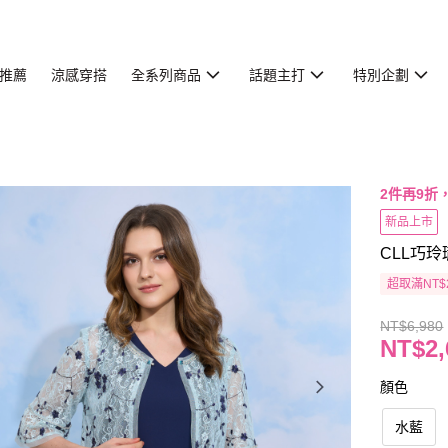
推薦
涼感穿搭
全系列商品
話題主打
特別企劃
2件再9折
新品上市
CLL巧玲
超取滿NT$
NT$6,980
NT$2,
顏色
水藍