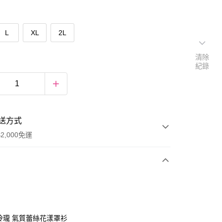
L
XL
2L
清除
紀錄
送方式
2,000免運
次付款
期付款
0 利率 每期
NT$884
21家銀行
巧玲瓏 氣質蕾絲花漾罩衫