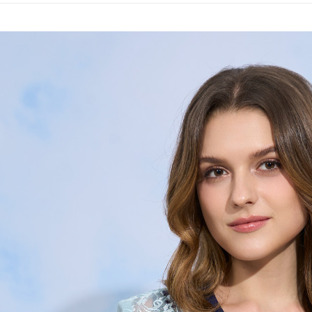
全家取貨
1.分期款
【「AFT
醒簡訊。
每筆NT$1
１．於結帳
2.透過簡
付」結帳
帳／街口支
7-11取貨
２．訂單
３．收到繳
每筆NT$1
【注意事
／ATM／
1.本服務
※ 請注意
宅配
用戶於交
絡購買商品
款買賣價
先享後付
每筆NT$1
2.基於同
※ 交易是
資料（包
是否繳費成
用，由本
付客戶支
3.完整用
【注意事
１．透過由
交易，需
求債權轉
２．關於
https://aft
３．未成
「AFTE
任。
４．使用「
即時審查