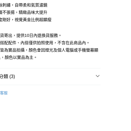
庫商業銀行
第一商業銀行
絲刺繡，自帶柔和氣質濾鏡
付款
業銀行
彰化商業銀行
綴不張揚，精緻品味大提升
業儲蓄銀行
台北富邦商業銀行
度剛好，視覺黃金比例超顯瘦
華商業銀行
兆豐國際商業銀行
小企業銀行
台中商業銀行
台灣）商業銀行
華泰商業銀行
現貨寄出，提供10日內退換貨服務。
業銀行
遠東國際商業銀行
所搭配配件、內搭僅供拍照使用，不含在此商品內。
業銀行
永豐商業銀行
檔皆為實品拍攝，顏色會因燈光及個人電腦或手機螢幕顯
業銀行
星展（台灣）商業銀行
異，顏色以實品為主。
際商業銀行
中國信託商業銀行
y
天信用卡公司
分期
類 (3)
你分期使用說明】
享後付
88折優惠
由台灣大哥大提供，台灣大哥大用戶可立即使用無須另外申請。
客服
式選擇「大哥付你分期」，訂單成立後會自動跳轉到大哥付的交易
夏新品上市
特降3折起｜滿件再88折
證手機門號後，選擇欲分期的期數、繳款截止日，確認付款後即
FTEE先享後付」】
。
先享後付是「在收到商品之後才付款」的支付方式。 讓您購物簡單
品
本季商品
准額度、可分期數及費用金額請依後續交易確認頁面所載為準。
心！
立30分鐘內，如未前往確認交易或遇審核未通過，訂單將自動取
：不需註冊會員、不需綁卡、不需儲值。
「轉專審核」未通過狀況，表示未達大哥付你分期系統評分，恕
：只要手機號碼，簡訊認證，即可結帳。
評估內容。
：先確認商品／服務後，再付款。
式說明】