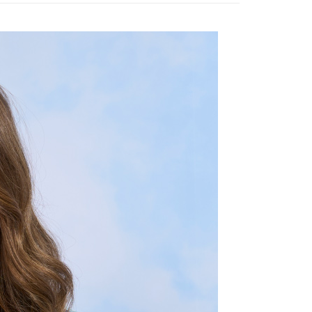
付款
項不併入電信帳單，「大哥付你分期」於每月結算日後寄送繳費提
EE先享後付」結帳流程】
20，滿NT$2,000(含以上)免運費
方式選擇「AFTEE先享後付」後，將跳轉至「AFTEE先享後
訊連結打開帳單後，可選擇「超商條碼／台灣大直營門市／銀行轉
頁面，進行簡訊認證並確認金額後，即可完成結帳。
付／iPASS MONEY」等通路繳費。
付款
成立數日內，您將收到繳費通知簡訊。
費通知簡訊後14天內，點擊此簡訊中的連結，可透過四大超商
20，滿NT$2,000(含以上)免運費
項】
網路銀行／等多元方式進行付款，方視為交易完成。
係由「台灣大哥大股份有限公司」（以下簡稱本公司）所提供，讓
：結帳手續完成當下不需立刻繳費，但若您需要取消訂單，請聯
易時，得透過本服務購買商品或服務，並由商店將買賣／分期付
的店家。未經商家同意取消之訂單仍視為有效，需透過AFTEE
金債權讓與本公司後，依約使用本公司帳單繳交帳款。
繳納相關費用。
20，滿NT$2,000(含以上)免運費
意付款使用「大哥付你分期」之契約關係目的，商店將以您的個人
否成功請以「AFTEE先享後付 」之結帳頁面顯示為準，若有關於
含姓名、電話或地址）提供予台灣大哥大進項蒐集、處理及利
功／繳費後需取消欲退款等相關疑問，請聯繫「AFTEE先享後
公司與您本人進行分期帳單所需資料之確認、核對及更正。
援中心」
https://netprotections.freshdesk.com/support/home
戶服務條款，請詳閱以下連結：
https://oppay.tw/userRule
項】
恩沛科技股份有限公司提供之「AFTEE先享後付」服務完成之
依本服務之必要範圍內提供個人資料，並將交易相關給付款項請
讓予恩沛科技股份有限公司。
個人資料處理事宜，請瀏覽以下網址：
ee.tw/terms/#terms3
年的使用者請事先徵得法定代理人或監護人之同意方可使用
E先享後付」，若未經同意申辦者引起之損失，本公司不負相關責
AFTEE先享後付」時，將依據個別帳號之用戶狀況，依本公司
核予不同之上限額度；若仍有額度不足之情形，本公司將視審查