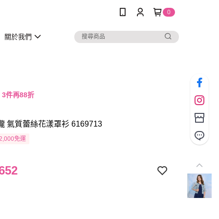
0
關於我們
，3件再88折
瓏 氣質蕾絲花漾罩衫 6169713
2,000免運
652