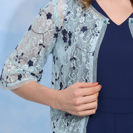
結果請求
５．嚴禁
形，恩沛
動。