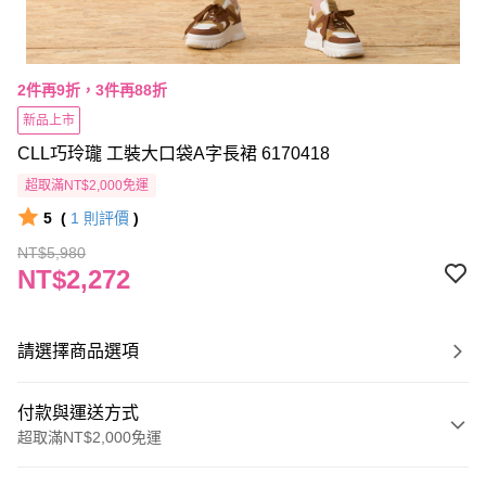
2件再9折，3件再88折
新品上市
CLL巧玲瓏 工裝大口袋A字長裙 6170418
超取滿NT$2,000免運
5
(
1
則評價
)
NT$5,980
NT$2,272
請選擇商品選項
付款與運送方式
超取滿NT$2,000免運
付款方式