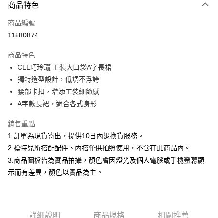
商品特色
信用卡一次付款
商品編號
信用卡分期付款
11580874
3 期 0 利率 每期
NT$757
21家銀行
商品特色
合作金庫商業銀行
第一商業銀行
超商取貨付款
CLL巧玲瓏 工裝大口袋A字長裙
華南商業銀行
彰化商業銀行
獨特造型設計，低調不浮誇
LINE Pay
上海商業儲蓄銀行
台北富邦商業銀行
國泰世華商業銀行
兆豐國際商業銀行
腰部卡扣，增添工裝細節感
Apple Pay
臺灣中小企業銀行
台中商業銀行
A字款長裙，適合各式身形
匯豐（台灣）商業銀行
華泰商業銀行
街口支付
聯邦商業銀行
遠東國際商業銀行
銷售重點
元大商業銀行
永豐商業銀行
悠遊付
1.訂單為現貨寄出，提供10日內退換貨服務。
玉山商業銀行
星展（台灣）商業銀行
2.模特兒所搭配配件、內搭僅供拍照使用，不含在此商品內。
台新國際商業銀行
中國信託商業銀行
Google Pay
3.商品圖檔皆為實品拍攝，顏色會因燈光及個人電腦或手機螢幕顯
台灣樂天信用卡公司
大哥付你分期
示而有差異，顏色以實品為主。
相關說明
【大哥付你分期使用說明】
AFTEE先享後付
1.本服務由台灣大哥大提供，台灣大哥大用戶可立即使用無須另外申請。
2.付款方式選擇「大哥付你分期」，訂單成立後會自動跳轉到大哥付的交易
相關說明
詳細說明
商品規格
相關推薦