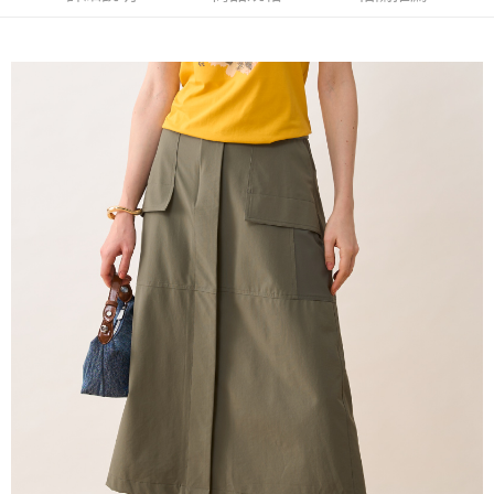
流程，驗證手機門號後，選擇欲分期的期數、繳款截止日，確認付款後即完
【關於「AFTEE先享後付」】
成交易。
ATM付款
AFTEE先享後付是「在收到商品之後才付款」的支付方式。 讓您購物簡單
3.實際核准額度、可分期數及費用金額請依後續交易確認頁面所載為準。
便利好安心！
4.訂單成立30分鐘內，如未前往確認交易或遇審核未通過，訂單將自動取
１．簡單：不需註冊會員、不需綁卡、不需儲值。
運送方式
消。如遇「轉專審核」未通過狀況，表示未達大哥付你分期系統評分，恕無
２．便利：只要手機號碼，簡訊認證，即可結帳。
法說明評估內容。
３．安心：先確認商品／服務後，再付款。
全家取貨付款
【繳款方式說明】
1.分期款項不併入電信帳單，「大哥付你分期」於每月結算日後寄送繳費提
每筆NT$120，滿NT$2,000(含以上)免運費
【「AFTEE先享後付」結帳流程】
醒簡訊。
１．於結帳方式選擇「AFTEE先享後付」後，將跳轉至「AFTEE先享後付」
2.透過簡訊連結打開帳單後，可選擇「超商條碼／台灣大直營門市／銀行轉
7-11取貨付款
結帳頁面，進行簡訊認證並確認金額後，即可完成結帳。
帳／街口支付／iPASS MONEY」等通路繳費。
２．訂單成立數日內，您將收到繳費通知簡訊。
每筆NT$120，滿NT$2,000(含以上)免運費
３．收到繳費通知簡訊後14天內，點擊此簡訊中的連結，可透過四大超商／
【注意事項】
ATM／網路銀行／等多元方式進行付款，方視為交易完成。
宅配
1.本服務係由「台灣大哥大股份有限公司」（以下簡稱本公司）所提供，讓
※ 請注意：結帳手續完成當下不需立刻繳費，但若您需要取消訂單，請聯絡
用戶於交易時，得透過本服務購買商品或服務，並由商店將買賣／分期付款
每筆NT$120，滿NT$2,000(含以上)免運費
購買商品的店家。未經商家同意取消之訂單仍視為有效，需透過AFTEE先享
買賣價金債權讓與本公司後，依約使用本公司帳單繳交帳款。
後付繳納相關費用。
2.基於同意付款使用「大哥付你分期」之契約關係目的，商店將以您的個人
※ 交易是否成功請以「AFTEE先享後付 」之結帳頁面顯示為準，若有關於
資料（包含姓名、電話或地址）提供予台灣大哥大進項蒐集、處理及利用，
是否繳費成功／繳費後需取消欲退款等相關疑問，請聯繫「AFTEE先享後付
由本公司與您本人進行分期帳單所需資料之確認、核對及更正。
客戶支援中心」
https://netprotections.freshdesk.com/support/home
3.完整用戶服務條款，請詳閱以下連結：
https://oppay.tw/userRule
【注意事項】
１．透過由恩沛科技股份有限公司提供之「AFTEE先享後付」服務完成之交
易，需依本服務之必要範圍內提供個人資料，並將交易相關給付款項請求債
權轉讓予恩沛科技股份有限公司。
２．關於個人資料處理事宜，請瀏覽以下網址：