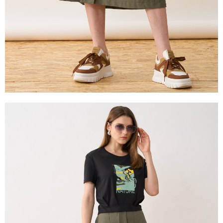
https://aftee.tw/terms/#terms3
３．未成年的使用者請事先徵得法定代理人或監護人之同意方可使用
「AFTEE先享後付」，若未經同意申辦者引起之損失，本公司不負相關責
任。
４．使用「AFTEE先享後付」時，將依據個別帳號之用戶狀況，依本公司即
時審查核予不同之上限額度；若仍有額度不足之情形，本公司將視審查結果
請求用戶進行身份認證。
５．嚴禁一人註冊多個帳號或使用他人資訊註冊。若發現惡意使用之情形，
恩沛科技股份有限公司將有權停止該用戶之使用額度並採取法律行動。