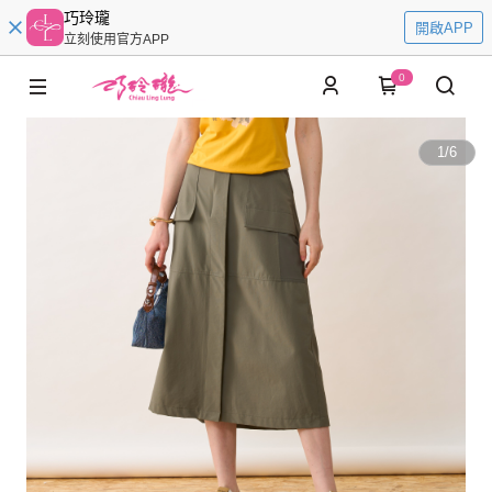
巧玲瓏
開啟APP
立刻使用官方APP
0
1
/
6