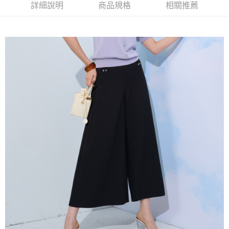
【大哥付你分期使用說明】
詳細說明
商品規格
相關推薦
AFTEE先享後付
1.本服務由台灣大哥大提供，台灣大哥大用戶可立即使用無須另外申請。
2.付款方式選擇「大哥付你分期」，訂單成立後會自動跳轉到大哥付的交易
相關說明
流程，驗證手機門號後，選擇欲分期的期數、繳款截止日，確認付款後即完
【關於「AFTEE先享後付」】
成交易。
ATM付款
AFTEE先享後付是「在收到商品之後才付款」的支付方式。 讓您購物簡單
3.實際核准額度、可分期數及費用金額請依後續交易確認頁面所載為準。
便利好安心！
4.訂單成立30分鐘內，如未前往確認交易或遇審核未通過，訂單將自動取
１．簡單：不需註冊會員、不需綁卡、不需儲值。
運送方式
消。如遇「轉專審核」未通過狀況，表示未達大哥付你分期系統評分，恕無
２．便利：只要手機號碼，簡訊認證，即可結帳。
法說明評估內容。
３．安心：先確認商品／服務後，再付款。
全家取貨付款
【繳款方式說明】
1.分期款項不併入電信帳單，「大哥付你分期」於每月結算日後寄送繳費提
每筆NT$120，滿NT$2,000(含以上)免運費
【「AFTEE先享後付」結帳流程】
醒簡訊。
１．於結帳方式選擇「AFTEE先享後付」後，將跳轉至「AFTEE先享後付」
2.透過簡訊連結打開帳單後，可選擇「超商條碼／台灣大直營門市／銀行轉
7-11取貨付款
結帳頁面，進行簡訊認證並確認金額後，即可完成結帳。
帳／街口支付／iPASS MONEY」等通路繳費。
２．訂單成立數日內，您將收到繳費通知簡訊。
每筆NT$120，滿NT$2,000(含以上)免運費
３．收到繳費通知簡訊後14天內，點擊此簡訊中的連結，可透過四大超商／
【注意事項】
ATM／網路銀行／等多元方式進行付款，方視為交易完成。
宅配
1.本服務係由「台灣大哥大股份有限公司」（以下簡稱本公司）所提供，讓
※ 請注意：結帳手續完成當下不需立刻繳費，但若您需要取消訂單，請聯絡
用戶於交易時，得透過本服務購買商品或服務，並由商店將買賣／分期付款
每筆NT$120，滿NT$2,000(含以上)免運費
購買商品的店家。未經商家同意取消之訂單仍視為有效，需透過AFTEE先享
買賣價金債權讓與本公司後，依約使用本公司帳單繳交帳款。
後付繳納相關費用。
2.基於同意付款使用「大哥付你分期」之契約關係目的，商店將以您的個人
※ 交易是否成功請以「AFTEE先享後付 」之結帳頁面顯示為準，若有關於
資料（包含姓名、電話或地址）提供予台灣大哥大進項蒐集、處理及利用，
是否繳費成功／繳費後需取消欲退款等相關疑問，請聯繫「AFTEE先享後付
由本公司與您本人進行分期帳單所需資料之確認、核對及更正。
客戶支援中心」
https://netprotections.freshdesk.com/support/home
3.完整用戶服務條款，請詳閱以下連結：
https://oppay.tw/userRule
【注意事項】
１．透過由恩沛科技股份有限公司提供之「AFTEE先享後付」服務完成之交