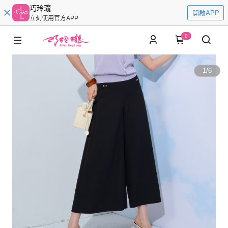
巧玲瓏
開啟APP
立刻使用官方APP
0
1
/
6