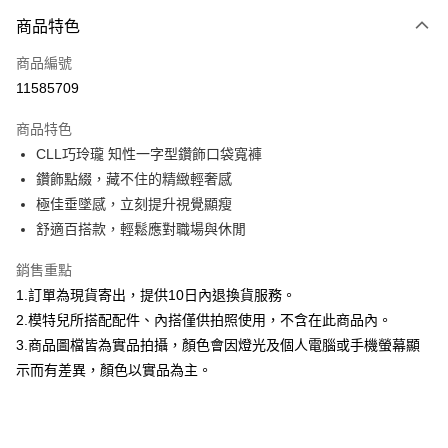
付款方式
商品特色
信用卡一次付款
商品編號
信用卡分期付款
11585709
3 期 0 利率 每期
NT$793
21家銀行
商品特色
合作金庫商業銀行
第一商業銀行
超商取貨付款
CLL巧玲瓏 知性一字型鑽飾口袋寬褲
華南商業銀行
彰化商業銀行
鑽飾點綴，藏不住的精緻輕奢感
LINE Pay
上海商業儲蓄銀行
台北富邦商業銀行
國泰世華商業銀行
兆豐國際商業銀行
極佳垂墜感，立刻提升視覺顯瘦
Apple Pay
臺灣中小企業銀行
台中商業銀行
舒適百搭款，輕鬆應對職場與休閒
匯豐（台灣）商業銀行
華泰商業銀行
街口支付
聯邦商業銀行
遠東國際商業銀行
銷售重點
元大商業銀行
永豐商業銀行
悠遊付
1.訂單為現貨寄出，提供10日內退換貨服務。
玉山商業銀行
星展（台灣）商業銀行
2.模特兒所搭配配件、內搭僅供拍照使用，不含在此商品內。
台新國際商業銀行
中國信託商業銀行
Google Pay
3.商品圖檔皆為實品拍攝，顏色會因燈光及個人電腦或手機螢幕顯
台灣樂天信用卡公司
全盈+PAY
示而有差異，顏色以實品為主。
大哥付你分期
相關說明