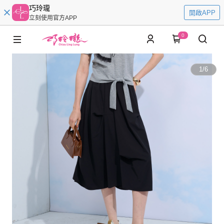
巧玲瓏
開啟APP
立刻使用官方APP
0
1
/
6