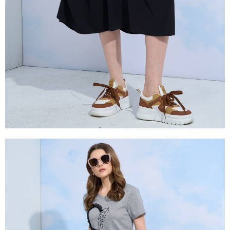
１．透過由恩沛科技股份有限公司提供之「AFTEE先享後付」服務完成之交
易，需依本服務之必要範圍內提供個人資料，並將交易相關給付款項請求債
權轉讓予恩沛科技股份有限公司。
２．關於個人資料處理事宜，請瀏覽以下網址：
https://aftee.tw/terms/#terms3
３．未成年的使用者請事先徵得法定代理人或監護人之同意方可使用
「AFTEE先享後付」，若未經同意申辦者引起之損失，本公司不負相關責
任。
４．使用「AFTEE先享後付」時，將依據個別帳號之用戶狀況，依本公司即
時審查核予不同之上限額度；若仍有額度不足之情形，本公司將視審查結果
請求用戶進行身份認證。
５．嚴禁一人註冊多個帳號或使用他人資訊註冊。若發現惡意使用之情形，
恩沛科技股份有限公司將有權停止該用戶之使用額度並採取法律行動。