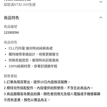
超取滿NT$2,000免運
付款方式
商品特色
信用卡一次付款
商品編號
信用卡分期付款
11590094
3 期 0 利率 每期
NT$833
21家銀行
商品特色
合作金庫商業銀行
第一商業銀行
超商取貨付款
CLL巧玲瓏 幾何時尚純棉長裙
華南商業銀行
彰化商業銀行
獨特線條車縫設計，視覺更顯層次
LINE Pay
上海商業儲蓄銀行
台北富邦商業銀行
國泰世華商業銀行
兆豐國際商業銀行
特殊剪裁造型，展現時尚前衛風格
Apple Pay
臺灣中小企業銀行
台中商業銀行
100%純棉材質，穿著舒適顯年輕
匯豐（台灣）商業銀行
華泰商業銀行
街口支付
聯邦商業銀行
遠東國際商業銀行
銷售重點
元大商業銀行
永豐商業銀行
悠遊付
1.訂單為現貨寄出，提供10日內退換貨服務。
玉山商業銀行
星展（台灣）商業銀行
2.模特兒所搭配配件、內搭僅供拍照使用，不含在此商品內。
台新國際商業銀行
中國信託商業銀行
Google Pay
3.商品圖檔皆為實品拍攝，顏色會因燈光及個人電腦或手機螢幕顯
台灣樂天信用卡公司
大哥付你分期
示而有差異，顏色以實品為主。
相關說明