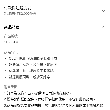
付款與運送方式
超取滿NT$2,000免運
付款方式
商品特色
信用卡一次付款
商品編號
信用卡分期付款
11593170
3 期 0 利率 每期
NT$693
21家銀行
商品特色
合作金庫商業銀行
第一商業銀行
超商取貨付款
CLL巧玲瓏 浪漫蝴蝶荷葉邊上衣
華南商業銀行
彰化商業銀行
巧妙運用貼鑽，設計出視覺層次
LINE Pay
上海商業儲蓄銀行
台北富邦商業銀行
國泰世華商業銀行
兆豐國際商業銀行
荷葉邊手袖，增添柔美浪漫感
Apple Pay
臺灣中小企業銀行
台中商業銀行
舒適質感面料，親膚又好穿
匯豐（台灣）商業銀行
華泰商業銀行
街口支付
聯邦商業銀行
遠東國際商業銀行
銷售重點
元大商業銀行
永豐商業銀行
悠遊付
1.訂單為現貨寄出，提供10日內退換貨服務。
玉山商業銀行
星展（台灣）商業銀行
2.模特兒所搭配配件、內搭僅供拍照使用，不含在此商品內。
台新國際商業銀行
中國信託商業銀行
Google Pay
3.商品圖檔皆為實品拍攝，顏色會因燈光及個人電腦或手機螢幕顯
台灣樂天信用卡公司