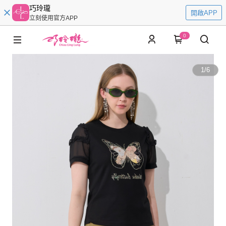
巧玲瓏
開啟APP
立刻使用官方APP
0
1
/
6