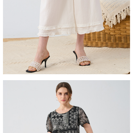
１．透過由恩沛科技股份有限公司提供之「AFTEE先享後付」服務完成之交
易，需依本服務之必要範圍內提供個人資料，並將交易相關給付款項請求債
權轉讓予恩沛科技股份有限公司。
２．關於個人資料處理事宜，請瀏覽以下網址：
https://aftee.tw/terms/#terms3
３．未成年的使用者請事先徵得法定代理人或監護人之同意方可使用
「AFTEE先享後付」，若未經同意申辦者引起之損失，本公司不負相關責
任。
４．使用「AFTEE先享後付」時，將依據個別帳號之用戶狀況，依本公司即
時審查核予不同之上限額度；若仍有額度不足之情形，本公司將視審查結果
請求用戶進行身份認證。
５．嚴禁一人註冊多個帳號或使用他人資訊註冊。若發現惡意使用之情形，
恩沛科技股份有限公司將有權停止該用戶之使用額度並採取法律行動。