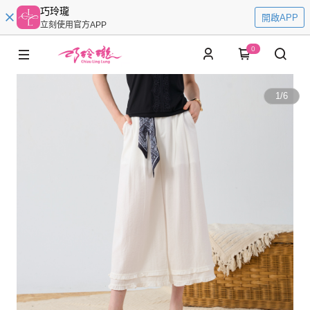
巧玲瓏
開啟APP
立刻使用官方APP
0
1
/
6