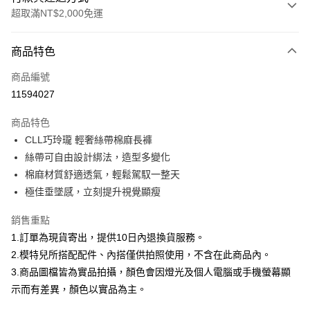
超取滿NT$2,000免運
付款方式
商品特色
信用卡一次付款
商品編號
信用卡分期付款
11594027
3 期 0 利率 每期
NT$757
21家銀行
商品特色
合作金庫商業銀行
第一商業銀行
超商取貨付款
CLL巧玲瓏 輕奢絲帶棉麻長褲
華南商業銀行
彰化商業銀行
絲帶可自由設計綁法，造型多變化
LINE Pay
上海商業儲蓄銀行
台北富邦商業銀行
國泰世華商業銀行
兆豐國際商業銀行
棉麻材質舒適透氣，輕鬆駕馭一整天
Apple Pay
臺灣中小企業銀行
台中商業銀行
極佳垂墜感，立刻提升視覺顯瘦
匯豐（台灣）商業銀行
華泰商業銀行
街口支付
聯邦商業銀行
遠東國際商業銀行
銷售重點
元大商業銀行
永豐商業銀行
悠遊付
1.訂單為現貨寄出，提供10日內退換貨服務。
玉山商業銀行
星展（台灣）商業銀行
2.模特兒所搭配配件、內搭僅供拍照使用，不含在此商品內。
台新國際商業銀行
中國信託商業銀行
Google Pay
3.商品圖檔皆為實品拍攝，顏色會因燈光及個人電腦或手機螢幕顯
台灣樂天信用卡公司
大哥付你分期
示而有差異，顏色以實品為主。
相關說明