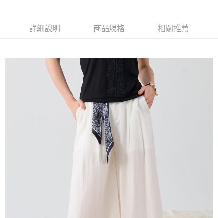
【大哥付你分期使用說明】
AFTEE先享後付
1.本服務由台灣大哥大提供，台灣大哥大用戶可立即使用無須另外申請。
2.付款方式選擇「大哥付你分期」，訂單成立後會自動跳轉到大哥付的交易
相關說明
詳細說明
商品規格
相關推薦
流程，驗證手機門號後，選擇欲分期的期數、繳款截止日，確認付款後即完
【關於「AFTEE先享後付」】
成交易。
ATM付款
AFTEE先享後付是「在收到商品之後才付款」的支付方式。 讓您購物簡單
3.實際核准額度、可分期數及費用金額請依後續交易確認頁面所載為準。
便利好安心！
4.訂單成立30分鐘內，如未前往確認交易或遇審核未通過，訂單將自動取
１．簡單：不需註冊會員、不需綁卡、不需儲值。
運送方式
消。如遇「轉專審核」未通過狀況，表示未達大哥付你分期系統評分，恕無
２．便利：只要手機號碼，簡訊認證，即可結帳。
法說明評估內容。
３．安心：先確認商品／服務後，再付款。
全家取貨付款
【繳款方式說明】
1.分期款項不併入電信帳單，「大哥付你分期」於每月結算日後寄送繳費提
每筆NT$120，滿NT$2,000(含以上)免運費
【「AFTEE先享後付」結帳流程】
醒簡訊。
１．於結帳方式選擇「AFTEE先享後付」後，將跳轉至「AFTEE先享後付」
2.透過簡訊連結打開帳單後，可選擇「超商條碼／台灣大直營門市／銀行轉
7-11取貨付款
結帳頁面，進行簡訊認證並確認金額後，即可完成結帳。
帳／街口支付／iPASS MONEY」等通路繳費。
２．訂單成立數日內，您將收到繳費通知簡訊。
每筆NT$120，滿NT$2,000(含以上)免運費
３．收到繳費通知簡訊後14天內，點擊此簡訊中的連結，可透過四大超商／
【注意事項】
ATM／網路銀行／等多元方式進行付款，方視為交易完成。
宅配
1.本服務係由「台灣大哥大股份有限公司」（以下簡稱本公司）所提供，讓
※ 請注意：結帳手續完成當下不需立刻繳費，但若您需要取消訂單，請聯絡
用戶於交易時，得透過本服務購買商品或服務，並由商店將買賣／分期付款
每筆NT$120，滿NT$2,000(含以上)免運費
購買商品的店家。未經商家同意取消之訂單仍視為有效，需透過AFTEE先享
買賣價金債權讓與本公司後，依約使用本公司帳單繳交帳款。
後付繳納相關費用。
2.基於同意付款使用「大哥付你分期」之契約關係目的，商店將以您的個人
※ 交易是否成功請以「AFTEE先享後付 」之結帳頁面顯示為準，若有關於
資料（包含姓名、電話或地址）提供予台灣大哥大進項蒐集、處理及利用，
是否繳費成功／繳費後需取消欲退款等相關疑問，請聯繫「AFTEE先享後付
由本公司與您本人進行分期帳單所需資料之確認、核對及更正。
客戶支援中心」
https://netprotections.freshdesk.com/support/home
3.完整用戶服務條款，請詳閱以下連結：
https://oppay.tw/userRule
【注意事項】