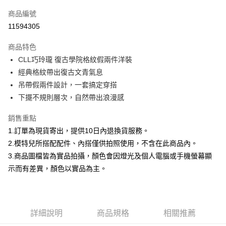
信用卡一次付款
商品編號
信用卡分期付款
11594305
3 期 0 利率 每期
NT$884
21家銀行
商品特色
合作金庫商業銀行
第一商業銀行
超商取貨付款
CLL巧玲瓏 復古學院格紋假兩件洋裝
華南商業銀行
彰化商業銀行
經典格紋帶出復古文青氣息
LINE Pay
上海商業儲蓄銀行
台北富邦商業銀行
國泰世華商業銀行
兆豐國際商業銀行
吊帶假兩件設計，一套搞定穿搭
Apple Pay
臺灣中小企業銀行
台中商業銀行
下擺不規則層次，自然帶出浪漫感
匯豐（台灣）商業銀行
華泰商業銀行
街口支付
聯邦商業銀行
遠東國際商業銀行
銷售重點
元大商業銀行
永豐商業銀行
悠遊付
1.訂單為現貨寄出，提供10日內退換貨服務。
玉山商業銀行
星展（台灣）商業銀行
2.模特兒所搭配配件、內搭僅供拍照使用，不含在此商品內。
台新國際商業銀行
中國信託商業銀行
Google Pay
3.商品圖檔皆為實品拍攝，顏色會因燈光及個人電腦或手機螢幕顯
台灣樂天信用卡公司
全盈+PAY
示而有差異，顏色以實品為主。
大哥付你分期
相關說明
【大哥付你分期使用說明】
詳細說明
商品規格
相關推薦
AFTEE先享後付
1.本服務由台灣大哥大提供，台灣大哥大用戶可立即使用無須另外申請。