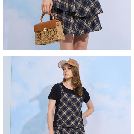
２．關於個人資料處理事宜，請瀏覽以下網址：
https://aftee.tw/terms/#terms3
３．未成年的使用者請事先徵得法定代理人或監護人之同意方可使用
「AFTEE先享後付」，若未經同意申辦者引起之損失，本公司不負相關責
任。
４．使用「AFTEE先享後付」時，將依據個別帳號之用戶狀況，依本公司即
時審查核予不同之上限額度；若仍有額度不足之情形，本公司將視審查結果
請求用戶進行身份認證。
５．嚴禁一人註冊多個帳號或使用他人資訊註冊。若發現惡意使用之情形，
恩沛科技股份有限公司將有權停止該用戶之使用額度並採取法律行動。