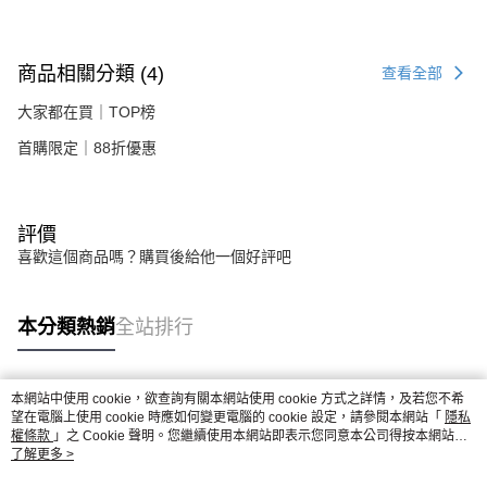
商品相關分類 (4)
查看全部
大家都在買｜TOP榜
首購限定｜88折優惠
評價
喜歡這個商品嗎？購買後給他一個好評吧
本分類熱銷
全站排行
本網站中使用 cookie，欲查詢有關本網站使用 cookie 方式之詳情，及若您不希
熱門標籤
望在電腦上使用 cookie 時應如何變更電腦的 cookie 設定，請參閱本網站「
隱私
權條款
」之 Cookie 聲明。您繼續使用本網站即表示您同意本公司得按本網站使
用條款之 Cookie 聲明使用 cookie。
了解更多 >