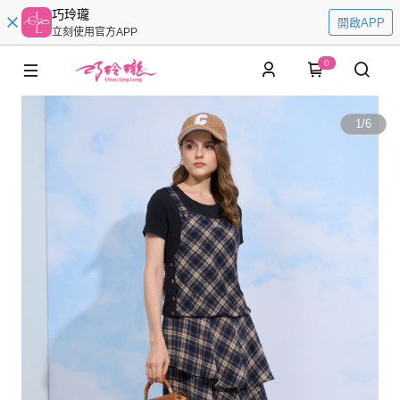
巧玲瓏
開啟APP
立刻使用官方APP
0
1
/
6