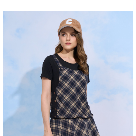
2.付款方式選擇「大哥付你分期」，訂單成立後會自動跳轉到大哥付的交易
相關說明
流程，驗證手機門號後，選擇欲分期的期數、繳款截止日，確認付款後即完
【關於「AFTEE先享後付」】
成交易。
ATM付款
AFTEE先享後付是「在收到商品之後才付款」的支付方式。 讓您購物簡單
3.實際核准額度、可分期數及費用金額請依後續交易確認頁面所載為準。
便利好安心！
4.訂單成立30分鐘內，如未前往確認交易或遇審核未通過，訂單將自動取
１．簡單：不需註冊會員、不需綁卡、不需儲值。
運送方式
消。如遇「轉專審核」未通過狀況，表示未達大哥付你分期系統評分，恕無
２．便利：只要手機號碼，簡訊認證，即可結帳。
法說明評估內容。
３．安心：先確認商品／服務後，再付款。
全家取貨付款
【繳款方式說明】
1.分期款項不併入電信帳單，「大哥付你分期」於每月結算日後寄送繳費提
每筆NT$120，滿NT$2,000(含以上)免運費
【「AFTEE先享後付」結帳流程】
醒簡訊。
１．於結帳方式選擇「AFTEE先享後付」後，將跳轉至「AFTEE先享後付」
2.透過簡訊連結打開帳單後，可選擇「超商條碼／台灣大直營門市／銀行轉
7-11取貨付款
結帳頁面，進行簡訊認證並確認金額後，即可完成結帳。
帳／街口支付／iPASS MONEY」等通路繳費。
２．訂單成立數日內，您將收到繳費通知簡訊。
每筆NT$120，滿NT$2,000(含以上)免運費
３．收到繳費通知簡訊後14天內，點擊此簡訊中的連結，可透過四大超商／
【注意事項】
ATM／網路銀行／等多元方式進行付款，方視為交易完成。
宅配
1.本服務係由「台灣大哥大股份有限公司」（以下簡稱本公司）所提供，讓
※ 請注意：結帳手續完成當下不需立刻繳費，但若您需要取消訂單，請聯絡
用戶於交易時，得透過本服務購買商品或服務，並由商店將買賣／分期付款
每筆NT$120，滿NT$2,000(含以上)免運費
購買商品的店家。未經商家同意取消之訂單仍視為有效，需透過AFTEE先享
買賣價金債權讓與本公司後，依約使用本公司帳單繳交帳款。
後付繳納相關費用。
2.基於同意付款使用「大哥付你分期」之契約關係目的，商店將以您的個人
※ 交易是否成功請以「AFTEE先享後付 」之結帳頁面顯示為準，若有關於
資料（包含姓名、電話或地址）提供予台灣大哥大進項蒐集、處理及利用，
是否繳費成功／繳費後需取消欲退款等相關疑問，請聯繫「AFTEE先享後付
由本公司與您本人進行分期帳單所需資料之確認、核對及更正。
客戶支援中心」
https://netprotections.freshdesk.com/support/home
3.完整用戶服務條款，請詳閱以下連結：
https://oppay.tw/userRule
【注意事項】
１．透過由恩沛科技股份有限公司提供之「AFTEE先享後付」服務完成之交
易，需依本服務之必要範圍內提供個人資料，並將交易相關給付款項請求債
權轉讓予恩沛科技股份有限公司。