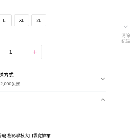
L
XL
2L
清除
紀錄
送方式
2,000免運
次付款
期付款
0 利率 每期
NT$757
21家銀行
巧玲瓏 樹影攀枝大口袋寬褲裙