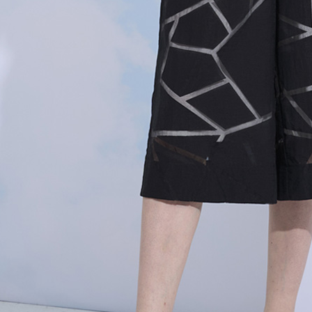
結果請求
５．嚴禁
形，恩沛
動。