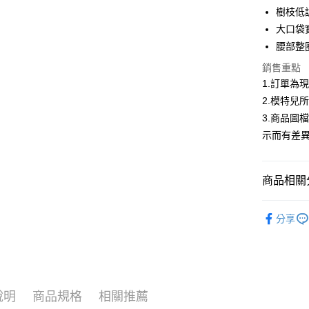
合作金
樹枝低
超商取貨
華南商
大口袋
LINE Pay
上海商
腰部整
國泰世
Apple Pay
銷售重點
臺灣中
匯豐（
1.訂單為
街口支付
聯邦商
2.模特兒
元大商
悠遊付
3.商品圖
玉山商
示而有差
台新國
Google Pa
台灣樂
大哥付你
商品相關分
相關說明
【大哥付
AFTEE先
大家都在買
1.本服務
分享
2.付款方
相關說明
首購限定｜
流程，驗
【關於「A
ATM付款
完成交易
AFTEE
2026春
3.實際核
便利好安
4.訂單成
１．簡單
▍春夏商
消。如遇
２．便利
運送方式
說明
商品規格
相關推薦
無法說明
３．安心
【繳款方