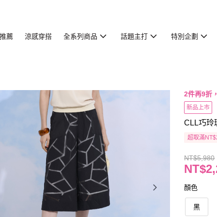
推薦
涼感穿搭
全系列商品
話題主打
特別企劃
2件再9折
新品上市
CLL巧玲
超取滿NT$
NT$5,980
NT$2,
顏色
黑