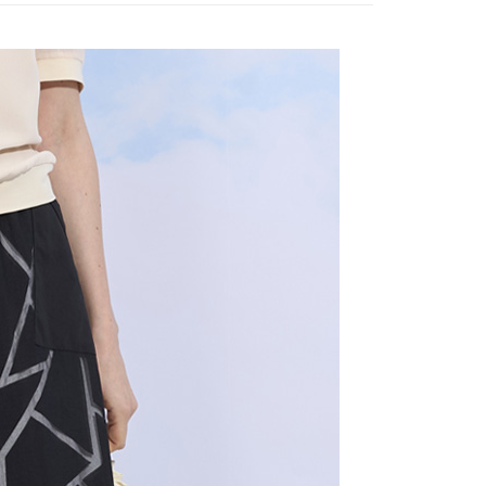
付款
項不併入電信帳單，「大哥付你分期」於每月結算日後寄送繳費提
EE先享後付」結帳流程】
20，滿NT$2,000(含以上)免運費
方式選擇「AFTEE先享後付」後，將跳轉至「AFTEE先享後
訊連結打開帳單後，可選擇「超商條碼／台灣大直營門市／銀行轉
頁面，進行簡訊認證並確認金額後，即可完成結帳。
付／iPASS MONEY」等通路繳費。
付款
成立數日內，您將收到繳費通知簡訊。
費通知簡訊後14天內，點擊此簡訊中的連結，可透過四大超商
20，滿NT$2,000(含以上)免運費
項】
網路銀行／等多元方式進行付款，方視為交易完成。
係由「台灣大哥大股份有限公司」（以下簡稱本公司）所提供，讓
：結帳手續完成當下不需立刻繳費，但若您需要取消訂單，請聯
易時，得透過本服務購買商品或服務，並由商店將買賣／分期付
的店家。未經商家同意取消之訂單仍視為有效，需透過AFTEE
金債權讓與本公司後，依約使用本公司帳單繳交帳款。
繳納相關費用。
20，滿NT$2,000(含以上)免運費
意付款使用「大哥付你分期」之契約關係目的，商店將以您的個人
否成功請以「AFTEE先享後付 」之結帳頁面顯示為準，若有關於
含姓名、電話或地址）提供予台灣大哥大進項蒐集、處理及利
功／繳費後需取消欲退款等相關疑問，請聯繫「AFTEE先享後
公司與您本人進行分期帳單所需資料之確認、核對及更正。
援中心」
https://netprotections.freshdesk.com/support/home
戶服務條款，請詳閱以下連結：
https://oppay.tw/userRule
項】
恩沛科技股份有限公司提供之「AFTEE先享後付」服務完成之
依本服務之必要範圍內提供個人資料，並將交易相關給付款項請
讓予恩沛科技股份有限公司。
個人資料處理事宜，請瀏覽以下網址：
ee.tw/terms/#terms3
年的使用者請事先徵得法定代理人或監護人之同意方可使用
E先享後付」，若未經同意申辦者引起之損失，本公司不負相關責
AFTEE先享後付」時，將依據個別帳號之用戶狀況，依本公司
核予不同之上限額度；若仍有額度不足之情形，本公司將視審查