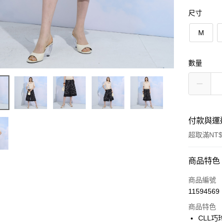
尺寸
M
數量
付款與運
超取滿NT$
付款方式
商品特色
信用卡一
商品編號
11594569
信用卡分
商品特色
3 期 
CLL