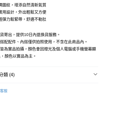
庫商業銀行
第一商業銀行
調圖紋，增添自然清新氣質
付款
業銀行
彰化商業銀行
實用設計，外出輕鬆又方便
業儲蓄銀行
台北富邦商業銀行
圈彈力鬆緊帶，舒適不勒肚
華商業銀行
兆豐國際商業銀行
小企業銀行
台中商業銀行
台灣）商業銀行
華泰商業銀行
現貨寄出，提供10日內退換貨服務。
業銀行
遠東國際商業銀行
所搭配配件、內搭僅供拍照使用，不含在此商品內。
業銀行
永豐商業銀行
檔皆為實品拍攝，顏色會因燈光及個人電腦或手機螢幕顯
業銀行
星展（台灣）商業銀行
異，顏色以實品為主。
際商業銀行
中國信託商業銀行
y
天信用卡公司
分期
類 (4)
你分期使用說明】
享後付
｜TOP榜
由台灣大哥大提供，台灣大哥大用戶可立即使用無須另外申請。
客服
式選擇「大哥付你分期」，訂單成立後會自動跳轉到大哥付的交易
88折優惠
證手機門號後，選擇欲分期的期數、繳款截止日，確認付款後即
FTEE先享後付」】
。
先享後付是「在收到商品之後才付款」的支付方式。 讓您購物簡單
夏新品上市
特降3折起｜滿件再88折
准額度、可分期數及費用金額請依後續交易確認頁面所載為準。
心！
立30分鐘內，如未前往確認交易或遇審核未通過，訂單將自動取
：不需註冊會員、不需綁卡、不需儲值。
品
本季商品
「轉專審核」未通過狀況，表示未達大哥付你分期系統評分，恕
：只要手機號碼，簡訊認證，即可結帳。
評估內容。
：先確認商品／服務後，再付款。
式說明】