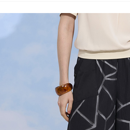
全家取貨
1.分期款
【「AFT
醒簡訊。
每筆NT$1
１．於結帳
2.透過簡
付」結帳
帳／街口支
7-11取貨
２．訂單
３．收到繳
每筆NT$1
【注意事
／ATM／
1.本服務
※ 請注意
宅配
用戶於交
絡購買商品
款買賣價
先享後付
每筆NT$1
2.基於同
※ 交易是
資料（包
是否繳費成
用，由本
付客戶支
3.完整用
【注意事
１．透過由
交易，需
求債權轉
２．關於
https://aft
３．未成
「AFTE
任。
４．使用「
即時審查