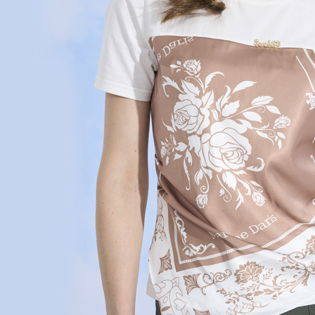
４．使用「
即時審查
結果請求
５．嚴禁
形，恩沛
動。