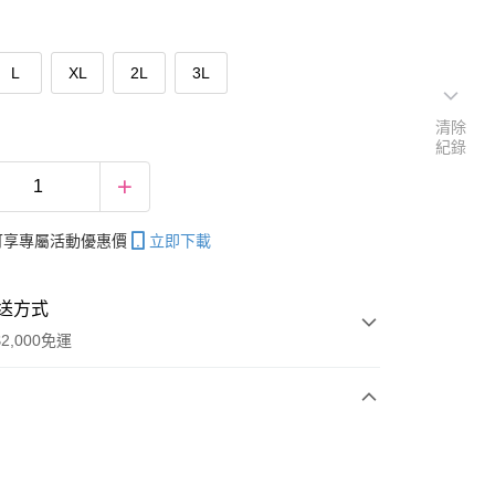
L
XL
2L
3L
清除
紀錄
帳可享專屬活動優惠價
立即下載
送方式
2,000免運
次付款
期付款