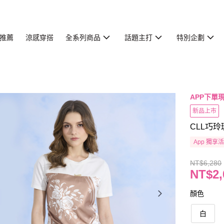
推薦
涼感穿搭
全系列商品
話題主打
特別企劃
APP下單現
新品上市
CLL巧玲
App 獨享
NT$6,280
NT$2,
顏色
白