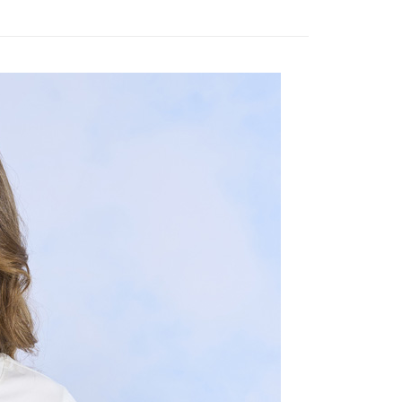
：只要手機號碼，簡訊認證，即可結帳。
評估內容。
：先確認商品／服務後，再付款。
式說明】
付款
項不併入電信帳單，「大哥付你分期」於每月結算日後寄送繳費提
EE先享後付」結帳流程】
20，滿NT$2,000(含以上)免運費
方式選擇「AFTEE先享後付」後，將跳轉至「AFTEE先享後
訊連結打開帳單後，可選擇「超商條碼／台灣大直營門市／銀行轉
頁面，進行簡訊認證並確認金額後，即可完成結帳。
付／iPASS MONEY」等通路繳費。
付款
成立數日內，您將收到繳費通知簡訊。
費通知簡訊後14天內，點擊此簡訊中的連結，可透過四大超商
20，滿NT$2,000(含以上)免運費
項】
網路銀行／等多元方式進行付款，方視為交易完成。
係由「台灣大哥大股份有限公司」（以下簡稱本公司）所提供，讓
：結帳手續完成當下不需立刻繳費，但若您需要取消訂單，請聯
易時，得透過本服務購買商品或服務，並由商店將買賣／分期付
的店家。未經商家同意取消之訂單仍視為有效，需透過AFTEE
金債權讓與本公司後，依約使用本公司帳單繳交帳款。
繳納相關費用。
20，滿NT$2,000(含以上)免運費
意付款使用「大哥付你分期」之契約關係目的，商店將以您的個人
否成功請以「AFTEE先享後付 」之結帳頁面顯示為準，若有關於
含姓名、電話或地址）提供予台灣大哥大進項蒐集、處理及利
功／繳費後需取消欲退款等相關疑問，請聯繫「AFTEE先享後
公司與您本人進行分期帳單所需資料之確認、核對及更正。
援中心」
https://netprotections.freshdesk.com/support/home
戶服務條款，請詳閱以下連結：
https://oppay.tw/userRule
項】
恩沛科技股份有限公司提供之「AFTEE先享後付」服務完成之
依本服務之必要範圍內提供個人資料，並將交易相關給付款項請
讓予恩沛科技股份有限公司。
個人資料處理事宜，請瀏覽以下網址：
ee.tw/terms/#terms3
年的使用者請事先徵得法定代理人或監護人之同意方可使用
E先享後付」，若未經同意申辦者引起之損失，本公司不負相關責