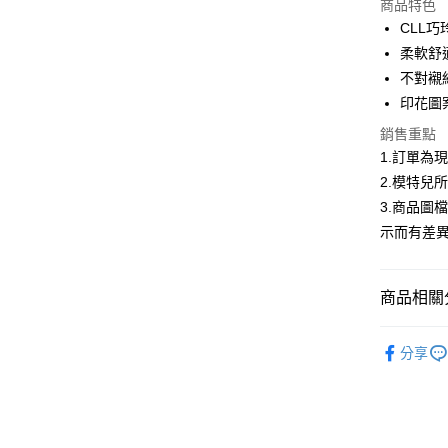
商品特色
3 期 
CLL
合作金
柔軟舒
超商取貨
華南商
不對襯
LINE Pay
上海商
印花圖
國泰世
Apple Pay
銷售重點
臺灣中
匯豐（
1.訂單為
街口支付
聯邦商
2.模特兒
元大商
悠遊付
3.商品圖
玉山商
示而有差
台新國
Google Pa
台灣樂
大哥付你
商品相關分
相關說明
【大哥付
AFTEE先
首購限定｜
1.本服務
分享
2.付款方
相關說明
2026春
流程，驗
【關於「A
ATM付款
完成交易
AFTEE
▍春夏商
3.實際核
便利好安
4.訂單成
１．簡單
消。如遇