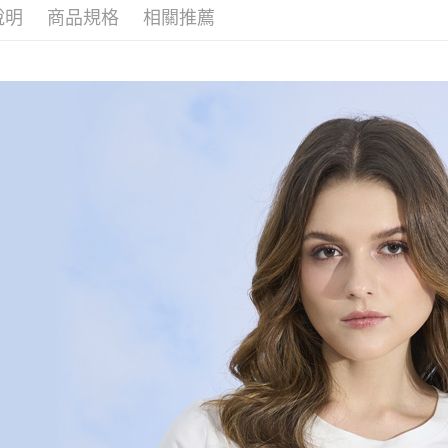
２．便利
運送方式
說明
商品規格
相關推薦
無法說明
３．安心
【繳款方
全家取貨
1.分期款
【「AFT
醒簡訊。
每筆NT$1
１．於結帳
2.透過簡
付」結帳
帳／街口支
7-11取貨
２．訂單
３．收到繳
每筆NT$1
【注意事
／ATM／
1.本服務
※ 請注意
宅配
用戶於交
絡購買商品
款買賣價
先享後付
每筆NT$1
2.基於同
※ 交易是
資料（包
是否繳費成
用，由本
付客戶支
3.完整用
【注意事
１．透過由
交易，需
求債權轉
２．關於
https://aft
３．未成
「AFTE
任。