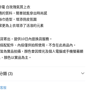
0 利率 每期
NT$693
21家銀行
巧玲瓏 白玫瑰氣質上衣
庫商業銀行
第一商業銀行
適的質料，簡單就能穿出時尚感
付款
業銀行
彰化商業銀行
絲巾造型，增添俏皮氛圍
業儲蓄銀行
台北富邦商業銀行
案更為上衣增添了活潑的元素
華商業銀行
兆豐國際商業銀行
小企業銀行
台中商業銀行
台灣）商業銀行
華泰商業銀行
現貨寄出，提供10日內退換貨服務。
業銀行
遠東國際商業銀行
所搭配配件、內搭僅供拍照使用，不含在此商品內。
業銀行
永豐商業銀行
檔皆為實品拍攝，顏色會因燈光及個人電腦或手機螢幕顯
業銀行
星展（台灣）商業銀行
異，顏色以實品為主。
際商業銀行
中國信託商業銀行
y
天信用卡公司
分期
類 (3)
你分期使用說明】
享後付
88折優惠
由台灣大哥大提供，台灣大哥大用戶可立即使用無須另外申請。
客服
式選擇「大哥付你分期」，訂單成立後會自動跳轉到大哥付的交易
夏新品上市
APP下單｜現折$100
證手機門號後，選擇欲分期的期數、繳款截止日，確認付款後即
FTEE先享後付」】
。
先享後付是「在收到商品之後才付款」的支付方式。 讓您購物簡單
品
本季商品
准額度、可分期數及費用金額請依後續交易確認頁面所載為準。
心！
立30分鐘內，如未前往確認交易或遇審核未通過，訂單將自動取
：不需註冊會員、不需綁卡、不需儲值。
「轉專審核」未通過狀況，表示未達大哥付你分期系統評分，恕