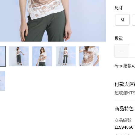
尺寸
M
數量
App 結
付款與運
超取滿NT$
付款方式
商品特色
信用卡一
商品編號
11594666
信用卡分