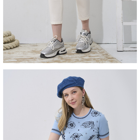
２．關於個人資料處理事宜，請瀏覽以下網址：
https://aftee.tw/terms/#terms3
３．未成年的使用者請事先徵得法定代理人或監護人之同意方可使用
「AFTEE先享後付」，若未經同意申辦者引起之損失，本公司不負相關責
任。
４．使用「AFTEE先享後付」時，將依據個別帳號之用戶狀況，依本公司即
時審查核予不同之上限額度；若仍有額度不足之情形，本公司將視審查結果
請求用戶進行身份認證。
５．嚴禁一人註冊多個帳號或使用他人資訊註冊。若發現惡意使用之情形，
恩沛科技股份有限公司將有權停止該用戶之使用額度並採取法律行動。