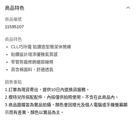
付款方式
商品特色
信用卡一次付款
商品編號
信用卡分期付款
11595107
3 期 0 利率 每期
NT$693
21家銀行
商品特色
合作金庫商業銀行
第一商業銀行
超商取貨付款
CLL巧玲瓏 貼讚造型簡潔休閒褲
華南商業銀行
彰化商業銀行
貼鑽設計增添優雅氣質感
LINE Pay
上海商業儲蓄銀行
台北富邦商業銀行
國泰世華商業銀行
兆豐國際商業銀行
窄管剪裁修飾腿部線條
Apple Pay
臺灣中小企業銀行
台中商業銀行
高含棉面料，舒適透氣
匯豐（台灣）商業銀行
華泰商業銀行
街口支付
聯邦商業銀行
遠東國際商業銀行
銷售重點
元大商業銀行
永豐商業銀行
悠遊付
1.訂單為現貨寄出，提供10日內退換貨服務。
玉山商業銀行
星展（台灣）商業銀行
2.模特兒所搭配配件、內搭僅供拍照使用，不含在此商品內。
台新國際商業銀行
中國信託商業銀行
Google Pay
3.商品圖檔皆為實品拍攝，顏色會因燈光及個人電腦或手機螢幕顯
台灣樂天信用卡公司
大哥付你分期
示而有差異，顏色以實品為主。
相關說明
【大哥付你分期使用說明】
AFTEE先享後付
1.本服務由台灣大哥大提供，台灣大哥大用戶可立即使用無須另外申請。