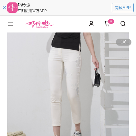
巧玲瓏
開啟APP
立刻使用官方APP
0
1
/
6