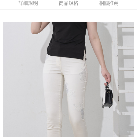
2.付款方式選擇「大哥付你分期」，訂單成立後會自動跳轉到大哥付的交易
相關說明
詳細說明
商品規格
相關推薦
流程，驗證手機門號後，選擇欲分期的期數、繳款截止日，確認付款後即完
【關於「AFTEE先享後付」】
成交易。
ATM付款
AFTEE先享後付是「在收到商品之後才付款」的支付方式。 讓您購物簡單
3.實際核准額度、可分期數及費用金額請依後續交易確認頁面所載為準。
便利好安心！
4.訂單成立30分鐘內，如未前往確認交易或遇審核未通過，訂單將自動取
１．簡單：不需註冊會員、不需綁卡、不需儲值。
運送方式
消。如遇「轉專審核」未通過狀況，表示未達大哥付你分期系統評分，恕無
２．便利：只要手機號碼，簡訊認證，即可結帳。
法說明評估內容。
３．安心：先確認商品／服務後，再付款。
全家取貨付款
【繳款方式說明】
1.分期款項不併入電信帳單，「大哥付你分期」於每月結算日後寄送繳費提
每筆NT$120，滿NT$2,000(含以上)免運費
【「AFTEE先享後付」結帳流程】
醒簡訊。
１．於結帳方式選擇「AFTEE先享後付」後，將跳轉至「AFTEE先享後付」
2.透過簡訊連結打開帳單後，可選擇「超商條碼／台灣大直營門市／銀行轉
7-11取貨付款
結帳頁面，進行簡訊認證並確認金額後，即可完成結帳。
帳／街口支付／iPASS MONEY」等通路繳費。
２．訂單成立數日內，您將收到繳費通知簡訊。
每筆NT$120，滿NT$2,000(含以上)免運費
３．收到繳費通知簡訊後14天內，點擊此簡訊中的連結，可透過四大超商／
【注意事項】
ATM／網路銀行／等多元方式進行付款，方視為交易完成。
宅配
1.本服務係由「台灣大哥大股份有限公司」（以下簡稱本公司）所提供，讓
※ 請注意：結帳手續完成當下不需立刻繳費，但若您需要取消訂單，請聯絡
用戶於交易時，得透過本服務購買商品或服務，並由商店將買賣／分期付款
每筆NT$120，滿NT$2,000(含以上)免運費
購買商品的店家。未經商家同意取消之訂單仍視為有效，需透過AFTEE先享
買賣價金債權讓與本公司後，依約使用本公司帳單繳交帳款。
後付繳納相關費用。
2.基於同意付款使用「大哥付你分期」之契約關係目的，商店將以您的個人
※ 交易是否成功請以「AFTEE先享後付 」之結帳頁面顯示為準，若有關於
資料（包含姓名、電話或地址）提供予台灣大哥大進項蒐集、處理及利用，
是否繳費成功／繳費後需取消欲退款等相關疑問，請聯繫「AFTEE先享後付
由本公司與您本人進行分期帳單所需資料之確認、核對及更正。
客戶支援中心」
https://netprotections.freshdesk.com/support/home
3.完整用戶服務條款，請詳閱以下連結：
https://oppay.tw/userRule
【注意事項】
１．透過由恩沛科技股份有限公司提供之「AFTEE先享後付」服務完成之交
易，需依本服務之必要範圍內提供個人資料，並將交易相關給付款項請求債
權轉讓予恩沛科技股份有限公司。