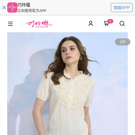
巧玲瓏
開啟APP
立刻使用官方APP
0
1
/
6