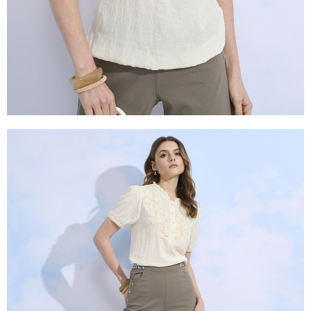
２．關於個人資料處理事宜，請瀏覽以下網址：
https://aftee.tw/terms/#terms3
３．未成年的使用者請事先徵得法定代理人或監護人之同意方可使用
「AFTEE先享後付」，若未經同意申辦者引起之損失，本公司不負相關責
任。
４．使用「AFTEE先享後付」時，將依據個別帳號之用戶狀況，依本公司即
時審查核予不同之上限額度；若仍有額度不足之情形，本公司將視審查結果
請求用戶進行身份認證。
５．嚴禁一人註冊多個帳號或使用他人資訊註冊。若發現惡意使用之情形，
恩沛科技股份有限公司將有權停止該用戶之使用額度並採取法律行動。