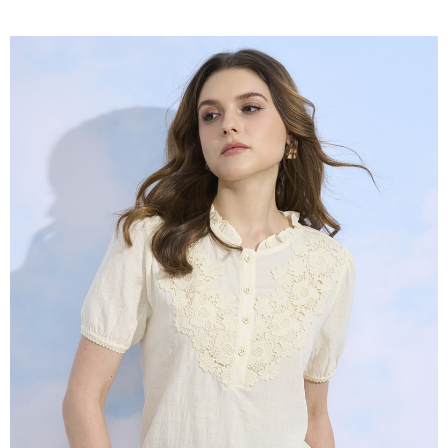
2.付款方式選擇「大哥付你分期」，訂單成立後會自動跳轉到大哥付的交易
相關說明
流程，驗證手機門號後，選擇欲分期的期數、繳款截止日，確認付款後即完
【關於「AFTEE先享後付」】
成交易。
ATM付款
AFTEE先享後付是「在收到商品之後才付款」的支付方式。 讓您購物簡單
3.實際核准額度、可分期數及費用金額請依後續交易確認頁面所載為準。
便利好安心！
4.訂單成立30分鐘內，如未前往確認交易或遇審核未通過，訂單將自動取
１．簡單：不需註冊會員、不需綁卡、不需儲值。
運送方式
消。如遇「轉專審核」未通過狀況，表示未達大哥付你分期系統評分，恕無
２．便利：只要手機號碼，簡訊認證，即可結帳。
法說明評估內容。
３．安心：先確認商品／服務後，再付款。
全家取貨付款
【繳款方式說明】
1.分期款項不併入電信帳單，「大哥付你分期」於每月結算日後寄送繳費提
每筆NT$120，滿NT$2,000(含以上)免運費
【「AFTEE先享後付」結帳流程】
醒簡訊。
１．於結帳方式選擇「AFTEE先享後付」後，將跳轉至「AFTEE先享後付」
2.透過簡訊連結打開帳單後，可選擇「超商條碼／台灣大直營門市／銀行轉
7-11取貨付款
結帳頁面，進行簡訊認證並確認金額後，即可完成結帳。
帳／街口支付／iPASS MONEY」等通路繳費。
２．訂單成立數日內，您將收到繳費通知簡訊。
每筆NT$120，滿NT$2,000(含以上)免運費
３．收到繳費通知簡訊後14天內，點擊此簡訊中的連結，可透過四大超商／
【注意事項】
ATM／網路銀行／等多元方式進行付款，方視為交易完成。
宅配
1.本服務係由「台灣大哥大股份有限公司」（以下簡稱本公司）所提供，讓
※ 請注意：結帳手續完成當下不需立刻繳費，但若您需要取消訂單，請聯絡
用戶於交易時，得透過本服務購買商品或服務，並由商店將買賣／分期付款
每筆NT$120，滿NT$2,000(含以上)免運費
購買商品的店家。未經商家同意取消之訂單仍視為有效，需透過AFTEE先享
買賣價金債權讓與本公司後，依約使用本公司帳單繳交帳款。
後付繳納相關費用。
2.基於同意付款使用「大哥付你分期」之契約關係目的，商店將以您的個人
※ 交易是否成功請以「AFTEE先享後付 」之結帳頁面顯示為準，若有關於
資料（包含姓名、電話或地址）提供予台灣大哥大進項蒐集、處理及利用，
是否繳費成功／繳費後需取消欲退款等相關疑問，請聯繫「AFTEE先享後付
由本公司與您本人進行分期帳單所需資料之確認、核對及更正。
客戶支援中心」
https://netprotections.freshdesk.com/support/home
3.完整用戶服務條款，請詳閱以下連結：
https://oppay.tw/userRule
【注意事項】
１．透過由恩沛科技股份有限公司提供之「AFTEE先享後付」服務完成之交
易，需依本服務之必要範圍內提供個人資料，並將交易相關給付款項請求債
權轉讓予恩沛科技股份有限公司。