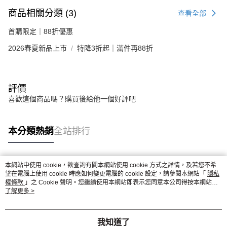
商品相關分類 (3)
查看全部
首購限定｜88折優惠
2026春夏新品上市
特降3折起｜滿件再88折
評價
喜歡這個商品嗎？購買後給他一個好評吧
本分類熱銷
全站排行
本網站中使用 cookie，欲查詢有關本網站使用 cookie 方式之詳情，及若您不希
熱門標籤
望在電腦上使用 cookie 時應如何變更電腦的 cookie 設定，請參閱本網站「
隱私
權條款
」之 Cookie 聲明。您繼續使用本網站即表示您同意本公司得按本網站使
用條款之 Cookie 聲明使用 cookie。
了解更多 >
我知道了