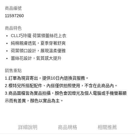
信用卡一次付款
商品編號
信用卡分期付款
11597260
3 期 0 利率 每期
NT$598
21家銀行
商品特色
合作金庫商業銀行
第一商業銀行
超商取貨付款
CLL巧玲瓏 荷葉領蕾絲花上衣
華南商業銀行
彰化商業銀行
純棉親膚透氣，夏季穿著舒爽
LINE Pay
上海商業儲蓄銀行
台北富邦商業銀行
國泰世華商業銀行
兆豐國際商業銀行
荷葉領口設計，展現溫柔優雅
Apple Pay
臺灣中小企業銀行
台中商業銀行
蕾絲花設計，氣質感大提升
匯豐（台灣）商業銀行
華泰商業銀行
街口支付
聯邦商業銀行
遠東國際商業銀行
銷售重點
元大商業銀行
永豐商業銀行
悠遊付
1.訂單為現貨寄出，提供10日內退換貨服務。
玉山商業銀行
星展（台灣）商業銀行
2.模特兒所搭配配件、內搭僅供拍照使用，不含在此商品內。
台新國際商業銀行
中國信託商業銀行
Google Pay
3.商品圖檔皆為實品拍攝，顏色會因燈光及個人電腦或手機螢幕顯
台灣樂天信用卡公司
全盈+PAY
示而有差異，顏色以實品為主。
大哥付你分期
相關說明
【大哥付你分期使用說明】
詳細說明
商品規格
相關推薦
AFTEE先享後付
1.本服務由台灣大哥大提供，台灣大哥大用戶可立即使用無須另外申請。