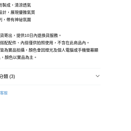
庫商業銀行
第一商業銀行
紡製成，清涼透氣
付款
業銀行
彰化商業銀行
設計，展現優雅氣質
業儲蓄銀行
台北富邦商業銀行
列，帶有神祕氛圍
華商業銀行
兆豐國際商業銀行
小企業銀行
台中商業銀行
台灣）商業銀行
華泰商業銀行
現貨寄出，提供10日內退換貨服務。
業銀行
遠東國際商業銀行
所搭配配件、內搭僅供拍照使用，不含在此商品內。
業銀行
永豐商業銀行
檔皆為實品拍攝，顏色會因燈光及個人電腦或手機螢幕顯
業銀行
星展（台灣）商業銀行
異，顏色以實品為主。
際商業銀行
中國信託商業銀行
y
天信用卡公司
分期
類 (3)
你分期使用說明】
享後付
88折優惠
由台灣大哥大提供，台灣大哥大用戶可立即使用無須另外申請。
客服
式選擇「大哥付你分期」，訂單成立後會自動跳轉到大哥付的交易
夏新品上市
特降3折起｜滿件再88折
證手機門號後，選擇欲分期的期數、繳款截止日，確認付款後即
FTEE先享後付」】
。
先享後付是「在收到商品之後才付款」的支付方式。 讓您購物簡單
品
本季商品
准額度、可分期數及費用金額請依後續交易確認頁面所載為準。
心！
立30分鐘內，如未前往確認交易或遇審核未通過，訂單將自動取
：不需註冊會員、不需綁卡、不需儲值。
「轉專審核」未通過狀況，表示未達大哥付你分期系統評分，恕
：只要手機號碼，簡訊認證，即可結帳。
評估內容。
：先確認商品／服務後，再付款。
式說明】