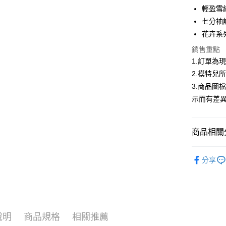
合作金
輕盈雪
超商取貨
華南商
七分袖
LINE Pay
上海商
花卉系
國泰世
Apple Pay
銷售重點
臺灣中
匯豐（
1.訂單為
街口支付
聯邦商
2.模特兒
元大商
悠遊付
3.商品圖
玉山商
示而有差
台新國
Google Pa
台灣樂
大哥付你
商品相關分
相關說明
【大哥付
AFTEE先
首購限定｜
1.本服務
分享
2.付款方
相關說明
2026春
流程，驗
【關於「A
ATM付款
完成交易
AFTEE
▍春夏商
3.實際核
便利好安
4.訂單成
１．簡單
消。如遇
２．便利
運送方式
說明
商品規格
相關推薦
無法說明
３．安心
【繳款方