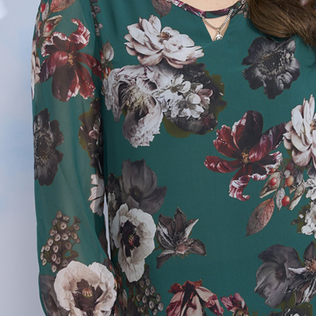
結果請求
５．嚴禁
形，恩沛
動。