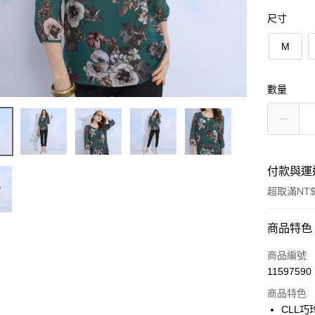
尺寸
M
數量
付款與運
超取滿NT$
付款方式
商品特色
信用卡一
商品編號
11597590
信用卡分
商品特色
3 期 
CLL