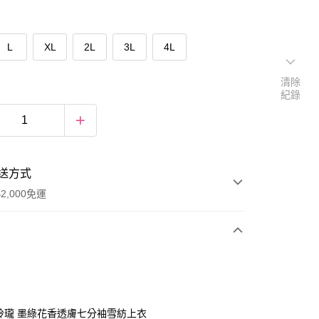
L
XL
2L
3L
4L
清除
紀錄
送方式
2,000免運
次付款
期付款
0 利率 每期
NT$757
21家銀行
巧玲瓏 墨綠花香透膚七分袖雪紡上衣