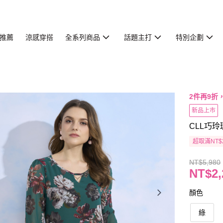
推薦
涼感穿搭
全系列商品
話題主打
特別企劃
2件再9折
新品上市
CLL巧玲
超取滿NT$
NT$5,980
NT$2,
顏色
綠