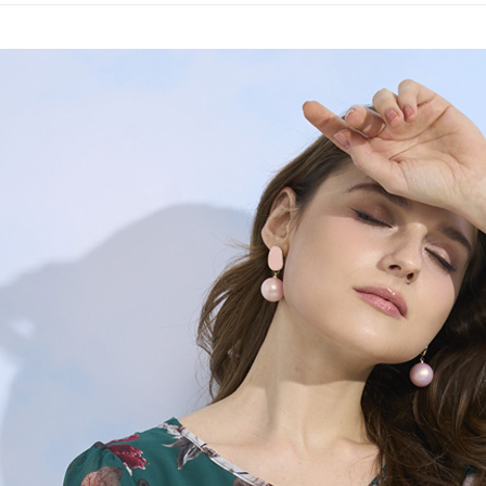
全家取貨
1.分期款
【「AFT
醒簡訊。
每筆NT$1
１．於結帳
2.透過簡
付」結帳
帳／街口支
7-11取貨
２．訂單
３．收到繳
每筆NT$1
【注意事
／ATM／
1.本服務
※ 請注意
宅配
用戶於交
絡購買商品
款買賣價
先享後付
每筆NT$1
2.基於同
※ 交易是
資料（包
是否繳費成
用，由本
付客戶支
3.完整用
【注意事
１．透過由
交易，需
求債權轉
２．關於
https://aft
３．未成
「AFTE
任。
４．使用「
即時審查