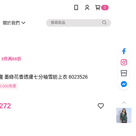
0
關於我們
，3件再88折
瓏 墨綠花香透膚七分袖雪紡上衣 6023526
2,000免運
272