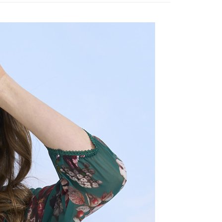
付款
項不併入電信帳單，「大哥付你分期」於每月結算日後寄送繳費提
EE先享後付」結帳流程】
20，滿NT$2,000(含以上)免運費
方式選擇「AFTEE先享後付」後，將跳轉至「AFTEE先享後
訊連結打開帳單後，可選擇「超商條碼／台灣大直營門市／銀行轉
頁面，進行簡訊認證並確認金額後，即可完成結帳。
付／iPASS MONEY」等通路繳費。
付款
成立數日內，您將收到繳費通知簡訊。
費通知簡訊後14天內，點擊此簡訊中的連結，可透過四大超商
20，滿NT$2,000(含以上)免運費
項】
網路銀行／等多元方式進行付款，方視為交易完成。
係由「台灣大哥大股份有限公司」（以下簡稱本公司）所提供，讓
：結帳手續完成當下不需立刻繳費，但若您需要取消訂單，請聯
易時，得透過本服務購買商品或服務，並由商店將買賣／分期付
的店家。未經商家同意取消之訂單仍視為有效，需透過AFTEE
金債權讓與本公司後，依約使用本公司帳單繳交帳款。
繳納相關費用。
20，滿NT$2,000(含以上)免運費
意付款使用「大哥付你分期」之契約關係目的，商店將以您的個人
否成功請以「AFTEE先享後付 」之結帳頁面顯示為準，若有關於
含姓名、電話或地址）提供予台灣大哥大進項蒐集、處理及利
功／繳費後需取消欲退款等相關疑問，請聯繫「AFTEE先享後
公司與您本人進行分期帳單所需資料之確認、核對及更正。
援中心」
https://netprotections.freshdesk.com/support/home
戶服務條款，請詳閱以下連結：
https://oppay.tw/userRule
項】
恩沛科技股份有限公司提供之「AFTEE先享後付」服務完成之
依本服務之必要範圍內提供個人資料，並將交易相關給付款項請
讓予恩沛科技股份有限公司。
個人資料處理事宜，請瀏覽以下網址：
ee.tw/terms/#terms3
年的使用者請事先徵得法定代理人或監護人之同意方可使用
E先享後付」，若未經同意申辦者引起之損失，本公司不負相關責
AFTEE先享後付」時，將依據個別帳號之用戶狀況，依本公司
核予不同之上限額度；若仍有額度不足之情形，本公司將視審查