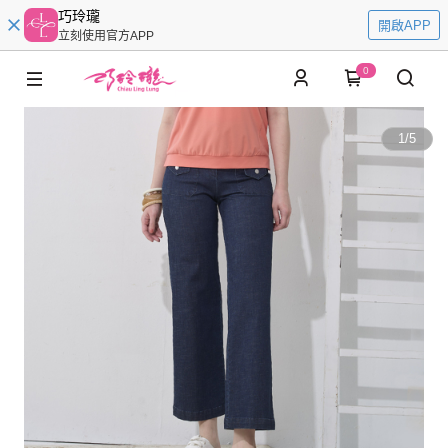
巧玲瓏
開啟APP
立刻使用官方APP
0
1
/
5