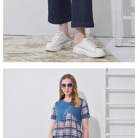
２．關於個人資料處理事宜，請瀏覽以下網址：
https://aftee.tw/terms/#terms3
３．未成年的使用者請事先徵得法定代理人或監護人之同意方可使用
「AFTEE先享後付」，若未經同意申辦者引起之損失，本公司不負相關責
任。
４．使用「AFTEE先享後付」時，將依據個別帳號之用戶狀況，依本公司即
時審查核予不同之上限額度；若仍有額度不足之情形，本公司將視審查結果
請求用戶進行身份認證。
５．嚴禁一人註冊多個帳號或使用他人資訊註冊。若發現惡意使用之情形，
恩沛科技股份有限公司將有權停止該用戶之使用額度並採取法律行動。