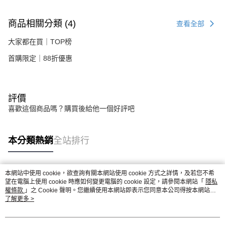
商品相關分類 (4)
查看全部
大家都在買｜TOP榜
首購限定｜88折優惠
評價
喜歡這個商品嗎？購買後給他一個好評吧
本分類熱銷
全站排行
本網站中使用 cookie，欲查詢有關本網站使用 cookie 方式之詳情，及若您不希
熱門標籤
望在電腦上使用 cookie 時應如何變更電腦的 cookie 設定，請參閱本網站「
隱私
權條款
」之 Cookie 聲明。您繼續使用本網站即表示您同意本公司得按本網站使
用條款之 Cookie 聲明使用 cookie。
了解更多 >