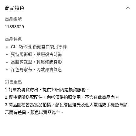
付款方式
商品特色
信用卡一次付款
商品編號
信用卡分期付款
11598629
3 期 0 利率 每期
NT$826
21家銀行
商品特色
合作金庫商業銀行
第一商業銀行
超商取貨付款
CLL巧玲瓏 街頭雙口袋丹寧褲
華南商業銀行
彰化商業銀行
獨特馬銜釦，點綴復古時尚
LINE Pay
上海商業儲蓄銀行
台北富邦商業銀行
國泰世華商業銀行
兆豐國際商業銀行
高腰剪裁型，輕鬆修飾身形
Apple Pay
臺灣中小企業銀行
台中商業銀行
深色丹寧布，內斂都會氣息
匯豐（台灣）商業銀行
華泰商業銀行
街口支付
聯邦商業銀行
遠東國際商業銀行
銷售重點
元大商業銀行
永豐商業銀行
悠遊付
1.訂單為現貨寄出，提供10日內退換貨服務。
玉山商業銀行
星展（台灣）商業銀行
2.模特兒所搭配配件、內搭僅供拍照使用，不含在此商品內。
台新國際商業銀行
中國信託商業銀行
Google Pay
3.商品圖檔皆為實品拍攝，顏色會因燈光及個人電腦或手機螢幕顯
台灣樂天信用卡公司
大哥付你分期
示而有差異，顏色以實品為主。
相關說明
【大哥付你分期使用說明】
AFTEE先享後付
1.本服務由台灣大哥大提供，台灣大哥大用戶可立即使用無須另外申請。