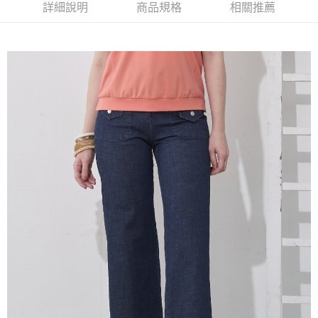
2.付款方式選擇「大哥付你分期」，訂單成立後會自動跳轉到大哥付的交易
相關說明
詳細說明
商品規格
相關推薦
流程，驗證手機門號後，選擇欲分期的期數、繳款截止日，確認付款後即完
【關於「AFTEE先享後付」】
成交易。
ATM付款
AFTEE先享後付是「在收到商品之後才付款」的支付方式。 讓您購物簡單
3.實際核准額度、可分期數及費用金額請依後續交易確認頁面所載為準。
便利好安心！
4.訂單成立30分鐘內，如未前往確認交易或遇審核未通過，訂單將自動取
１．簡單：不需註冊會員、不需綁卡、不需儲值。
運送方式
消。如遇「轉專審核」未通過狀況，表示未達大哥付你分期系統評分，恕無
２．便利：只要手機號碼，簡訊認證，即可結帳。
法說明評估內容。
３．安心：先確認商品／服務後，再付款。
全家取貨付款
【繳款方式說明】
1.分期款項不併入電信帳單，「大哥付你分期」於每月結算日後寄送繳費提
每筆NT$120，滿NT$2,000(含以上)免運費
【「AFTEE先享後付」結帳流程】
醒簡訊。
１．於結帳方式選擇「AFTEE先享後付」後，將跳轉至「AFTEE先享後付」
2.透過簡訊連結打開帳單後，可選擇「超商條碼／台灣大直營門市／銀行轉
7-11取貨付款
結帳頁面，進行簡訊認證並確認金額後，即可完成結帳。
帳／街口支付／iPASS MONEY」等通路繳費。
２．訂單成立數日內，您將收到繳費通知簡訊。
每筆NT$120，滿NT$2,000(含以上)免運費
３．收到繳費通知簡訊後14天內，點擊此簡訊中的連結，可透過四大超商／
【注意事項】
ATM／網路銀行／等多元方式進行付款，方視為交易完成。
宅配
1.本服務係由「台灣大哥大股份有限公司」（以下簡稱本公司）所提供，讓
※ 請注意：結帳手續完成當下不需立刻繳費，但若您需要取消訂單，請聯絡
用戶於交易時，得透過本服務購買商品或服務，並由商店將買賣／分期付款
每筆NT$120，滿NT$2,000(含以上)免運費
購買商品的店家。未經商家同意取消之訂單仍視為有效，需透過AFTEE先享
買賣價金債權讓與本公司後，依約使用本公司帳單繳交帳款。
後付繳納相關費用。
2.基於同意付款使用「大哥付你分期」之契約關係目的，商店將以您的個人
※ 交易是否成功請以「AFTEE先享後付 」之結帳頁面顯示為準，若有關於
資料（包含姓名、電話或地址）提供予台灣大哥大進項蒐集、處理及利用，
是否繳費成功／繳費後需取消欲退款等相關疑問，請聯繫「AFTEE先享後付
由本公司與您本人進行分期帳單所需資料之確認、核對及更正。
客戶支援中心」
https://netprotections.freshdesk.com/support/home
3.完整用戶服務條款，請詳閱以下連結：
https://oppay.tw/userRule
【注意事項】
１．透過由恩沛科技股份有限公司提供之「AFTEE先享後付」服務完成之交
易，需依本服務之必要範圍內提供個人資料，並將交易相關給付款項請求債
權轉讓予恩沛科技股份有限公司。