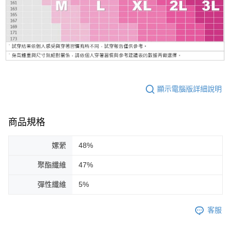
顯示電腦版詳細說明
商品規格
嫘縈
48%
聚酯纖維
47%
彈性纖維
5%
客服