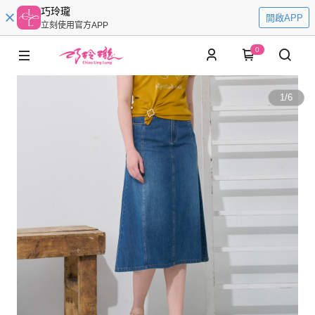
巧玲瓏
開啟APP
立刻使用官方APP
0
1
/
6