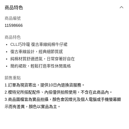
付款方式
商品特色
信用卡一次付款
商品編號
信用卡分期付款
11598666
3 期 0 利率 每期
NT$760
21家銀行
商品特色
合作金庫商業銀行
第一商業銀行
超商取貨付款
CLL巧玲瓏 復古車線純棉牛仔裙
華南商業銀行
彰化商業銀行
復古車線設計，經典細節質感
LINE Pay
上海商業儲蓄銀行
台北富邦商業銀行
國泰世華商業銀行
兆豐國際商業銀行
純棉材質舒適透氣，日常穿著好自在
Apple Pay
臺灣中小企業銀行
台中商業銀行
簡約裙款，輕鬆打造率性休閒風格
匯豐（台灣）商業銀行
華泰商業銀行
街口支付
聯邦商業銀行
遠東國際商業銀行
銷售重點
元大商業銀行
永豐商業銀行
悠遊付
1.訂單為現貨寄出，提供10日內退換貨服務。
玉山商業銀行
星展（台灣）商業銀行
2.模特兒所搭配配件、內搭僅供拍照使用，不含在此商品內。
台新國際商業銀行
中國信託商業銀行
Google Pay
3.商品圖檔皆為實品拍攝，顏色會因燈光及個人電腦或手機螢幕顯
台灣樂天信用卡公司
大哥付你分期
示而有差異，顏色以實品為主。
相關說明
【大哥付你分期使用說明】
AFTEE先享後付
1.本服務由台灣大哥大提供，台灣大哥大用戶可立即使用無須另外申請。