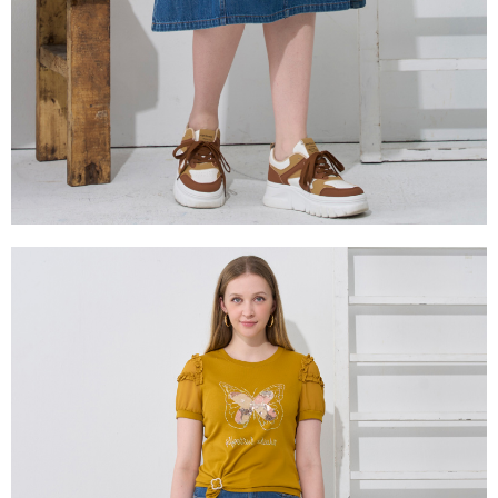
２．關於個人資料處理事宜，請瀏覽以下網址：
https://aftee.tw/terms/#terms3
３．未成年的使用者請事先徵得法定代理人或監護人之同意方可使用
「AFTEE先享後付」，若未經同意申辦者引起之損失，本公司不負相關責
任。
４．使用「AFTEE先享後付」時，將依據個別帳號之用戶狀況，依本公司即
時審查核予不同之上限額度；若仍有額度不足之情形，本公司將視審查結果
請求用戶進行身份認證。
５．嚴禁一人註冊多個帳號或使用他人資訊註冊。若發現惡意使用之情形，
恩沛科技股份有限公司將有權停止該用戶之使用額度並採取法律行動。