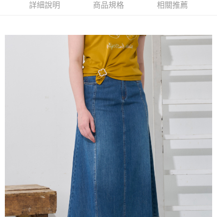
2.付款方式選擇「大哥付你分期」，訂單成立後會自動跳轉到大哥付的交易
相關說明
詳細說明
商品規格
相關推薦
流程，驗證手機門號後，選擇欲分期的期數、繳款截止日，確認付款後即完
【關於「AFTEE先享後付」】
成交易。
ATM付款
AFTEE先享後付是「在收到商品之後才付款」的支付方式。 讓您購物簡單
3.實際核准額度、可分期數及費用金額請依後續交易確認頁面所載為準。
便利好安心！
4.訂單成立30分鐘內，如未前往確認交易或遇審核未通過，訂單將自動取
１．簡單：不需註冊會員、不需綁卡、不需儲值。
運送方式
消。如遇「轉專審核」未通過狀況，表示未達大哥付你分期系統評分，恕無
２．便利：只要手機號碼，簡訊認證，即可結帳。
法說明評估內容。
３．安心：先確認商品／服務後，再付款。
全家取貨付款
【繳款方式說明】
1.分期款項不併入電信帳單，「大哥付你分期」於每月結算日後寄送繳費提
每筆NT$120，滿NT$2,000(含以上)免運費
【「AFTEE先享後付」結帳流程】
醒簡訊。
１．於結帳方式選擇「AFTEE先享後付」後，將跳轉至「AFTEE先享後付」
2.透過簡訊連結打開帳單後，可選擇「超商條碼／台灣大直營門市／銀行轉
7-11取貨付款
結帳頁面，進行簡訊認證並確認金額後，即可完成結帳。
帳／街口支付／iPASS MONEY」等通路繳費。
２．訂單成立數日內，您將收到繳費通知簡訊。
每筆NT$120，滿NT$2,000(含以上)免運費
３．收到繳費通知簡訊後14天內，點擊此簡訊中的連結，可透過四大超商／
【注意事項】
ATM／網路銀行／等多元方式進行付款，方視為交易完成。
宅配
1.本服務係由「台灣大哥大股份有限公司」（以下簡稱本公司）所提供，讓
※ 請注意：結帳手續完成當下不需立刻繳費，但若您需要取消訂單，請聯絡
用戶於交易時，得透過本服務購買商品或服務，並由商店將買賣／分期付款
每筆NT$120，滿NT$2,000(含以上)免運費
購買商品的店家。未經商家同意取消之訂單仍視為有效，需透過AFTEE先享
買賣價金債權讓與本公司後，依約使用本公司帳單繳交帳款。
後付繳納相關費用。
2.基於同意付款使用「大哥付你分期」之契約關係目的，商店將以您的個人
※ 交易是否成功請以「AFTEE先享後付 」之結帳頁面顯示為準，若有關於
資料（包含姓名、電話或地址）提供予台灣大哥大進項蒐集、處理及利用，
是否繳費成功／繳費後需取消欲退款等相關疑問，請聯繫「AFTEE先享後付
由本公司與您本人進行分期帳單所需資料之確認、核對及更正。
客戶支援中心」
https://netprotections.freshdesk.com/support/home
3.完整用戶服務條款，請詳閱以下連結：
https://oppay.tw/userRule
【注意事項】
１．透過由恩沛科技股份有限公司提供之「AFTEE先享後付」服務完成之交
易，需依本服務之必要範圍內提供個人資料，並將交易相關給付款項請求債
權轉讓予恩沛科技股份有限公司。