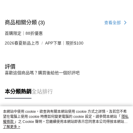
商品相關分類 (3)
查看全部
首購限定｜88折優惠
2026春夏新品上市
APP下單｜現折$100
評價
喜歡這個商品嗎？購買後給他一個好評吧
本分類熱銷
全站排行
本網站中使用 cookie，欲查詢有關本網站使用 cookie 方式之詳情，及若您不希
熱門標籤
望在電腦上使用 cookie 時應如何變更電腦的 cookie 設定，請參閱本網站「
隱私
權條款
」之 Cookie 聲明。您繼續使用本網站即表示您同意本公司得按本網站使
用條款之 Cookie 聲明使用 cookie。
了解更多 >