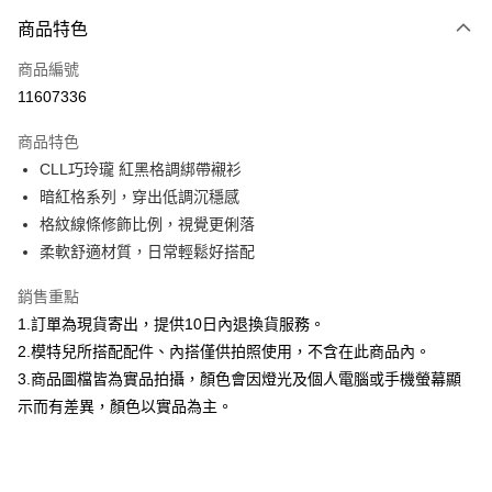
付款方式
商品特色
信用卡一次付款
商品編號
信用卡分期付款
11607336
3 期 0 利率 每期
NT$626
21家銀行
商品特色
合作金庫商業銀行
第一商業銀行
超商取貨付款
CLL巧玲瓏 紅黑格調綁帶襯衫
華南商業銀行
彰化商業銀行
暗紅格系列，穿出低調沉穩感
LINE Pay
上海商業儲蓄銀行
台北富邦商業銀行
國泰世華商業銀行
兆豐國際商業銀行
格紋線條修飾比例，視覺更俐落
Apple Pay
臺灣中小企業銀行
台中商業銀行
柔軟舒適材質，日常輕鬆好搭配
匯豐（台灣）商業銀行
華泰商業銀行
街口支付
聯邦商業銀行
遠東國際商業銀行
銷售重點
元大商業銀行
永豐商業銀行
悠遊付
1.訂單為現貨寄出，提供10日內退換貨服務。
玉山商業銀行
星展（台灣）商業銀行
2.模特兒所搭配配件、內搭僅供拍照使用，不含在此商品內。
台新國際商業銀行
中國信託商業銀行
Google Pay
3.商品圖檔皆為實品拍攝，顏色會因燈光及個人電腦或手機螢幕顯
台灣樂天信用卡公司
大哥付你分期
示而有差異，顏色以實品為主。
相關說明
【大哥付你分期使用說明】
AFTEE先享後付
1.本服務由台灣大哥大提供，台灣大哥大用戶可立即使用無須另外申請。