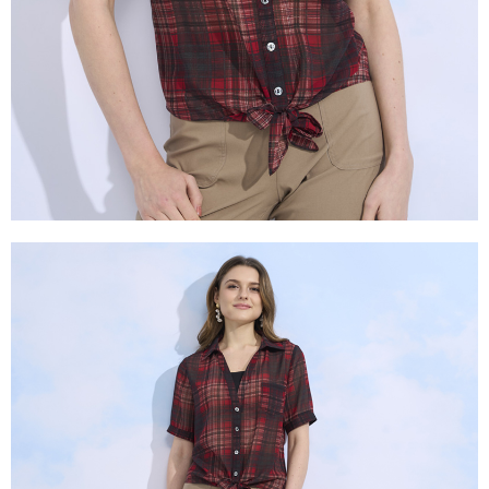
２．關於個人資料處理事宜，請瀏覽以下網址：
https://aftee.tw/terms/#terms3
３．未成年的使用者請事先徵得法定代理人或監護人之同意方可使用
「AFTEE先享後付」，若未經同意申辦者引起之損失，本公司不負相關責
任。
４．使用「AFTEE先享後付」時，將依據個別帳號之用戶狀況，依本公司即
時審查核予不同之上限額度；若仍有額度不足之情形，本公司將視審查結果
請求用戶進行身份認證。
５．嚴禁一人註冊多個帳號或使用他人資訊註冊。若發現惡意使用之情形，
恩沛科技股份有限公司將有權停止該用戶之使用額度並採取法律行動。