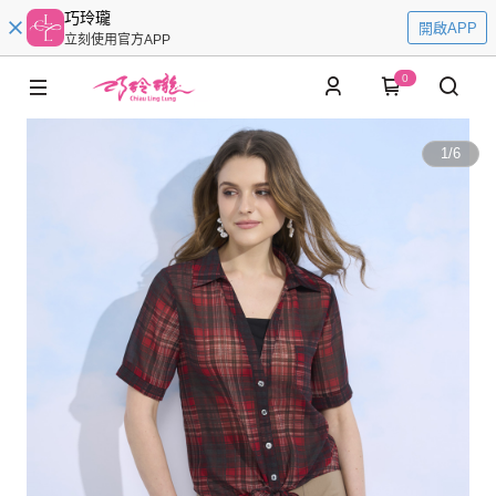
巧玲瓏
開啟APP
立刻使用官方APP
0
1
/
6