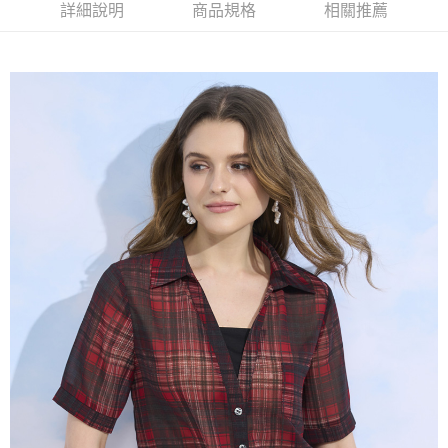
2.付款方式選擇「大哥付你分期」，訂單成立後會自動跳轉到大哥付的交易
相關說明
詳細說明
商品規格
相關推薦
流程，驗證手機門號後，選擇欲分期的期數、繳款截止日，確認付款後即完
【關於「AFTEE先享後付」】
成交易。
ATM付款
AFTEE先享後付是「在收到商品之後才付款」的支付方式。 讓您購物簡單
3.實際核准額度、可分期數及費用金額請依後續交易確認頁面所載為準。
便利好安心！
4.訂單成立30分鐘內，如未前往確認交易或遇審核未通過，訂單將自動取
１．簡單：不需註冊會員、不需綁卡、不需儲值。
運送方式
消。如遇「轉專審核」未通過狀況，表示未達大哥付你分期系統評分，恕無
２．便利：只要手機號碼，簡訊認證，即可結帳。
法說明評估內容。
３．安心：先確認商品／服務後，再付款。
全家取貨付款
【繳款方式說明】
1.分期款項不併入電信帳單，「大哥付你分期」於每月結算日後寄送繳費提
每筆NT$120，滿NT$2,000(含以上)免運費
【「AFTEE先享後付」結帳流程】
醒簡訊。
１．於結帳方式選擇「AFTEE先享後付」後，將跳轉至「AFTEE先享後付」
2.透過簡訊連結打開帳單後，可選擇「超商條碼／台灣大直營門市／銀行轉
7-11取貨付款
結帳頁面，進行簡訊認證並確認金額後，即可完成結帳。
帳／街口支付／iPASS MONEY」等通路繳費。
２．訂單成立數日內，您將收到繳費通知簡訊。
每筆NT$120，滿NT$2,000(含以上)免運費
３．收到繳費通知簡訊後14天內，點擊此簡訊中的連結，可透過四大超商／
【注意事項】
ATM／網路銀行／等多元方式進行付款，方視為交易完成。
宅配
1.本服務係由「台灣大哥大股份有限公司」（以下簡稱本公司）所提供，讓
※ 請注意：結帳手續完成當下不需立刻繳費，但若您需要取消訂單，請聯絡
用戶於交易時，得透過本服務購買商品或服務，並由商店將買賣／分期付款
每筆NT$120，滿NT$2,000(含以上)免運費
購買商品的店家。未經商家同意取消之訂單仍視為有效，需透過AFTEE先享
買賣價金債權讓與本公司後，依約使用本公司帳單繳交帳款。
後付繳納相關費用。
2.基於同意付款使用「大哥付你分期」之契約關係目的，商店將以您的個人
※ 交易是否成功請以「AFTEE先享後付 」之結帳頁面顯示為準，若有關於
資料（包含姓名、電話或地址）提供予台灣大哥大進項蒐集、處理及利用，
是否繳費成功／繳費後需取消欲退款等相關疑問，請聯繫「AFTEE先享後付
由本公司與您本人進行分期帳單所需資料之確認、核對及更正。
客戶支援中心」
https://netprotections.freshdesk.com/support/home
3.完整用戶服務條款，請詳閱以下連結：
https://oppay.tw/userRule
【注意事項】
１．透過由恩沛科技股份有限公司提供之「AFTEE先享後付」服務完成之交
易，需依本服務之必要範圍內提供個人資料，並將交易相關給付款項請求債
權轉讓予恩沛科技股份有限公司。