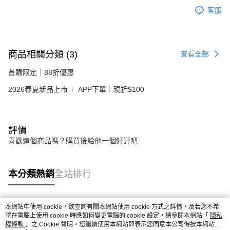
客服
商品相關分類 (3)
查看全部
首購限定｜88折優惠
2026春夏新品上市
APP下單｜現折$100
評價
喜歡這個商品嗎？購買後給他一個好評吧
本分類熱銷
全站排行
本網站中使用 cookie，欲查詢有關本網站使用 cookie 方式之詳情，及若您不希
熱門標籤
望在電腦上使用 cookie 時應如何變更電腦的 cookie 設定，請參閱本網站「
隱私
權條款
」之 Cookie 聲明。您繼續使用本網站即表示您同意本公司得按本網站使