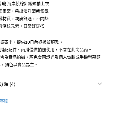
0 利率 每期
NT$833
21家銀行
巧玲瓏 海岸航線針織短袖上衣
庫商業銀行
第一商業銀行
錨圖案，帶出海洋清新氣氛
付款
業銀行
彰化商業銀行
織材質，親膚舒適，不悶熱
業儲蓄銀行
台北富邦商業銀行
典條紋元素，日常好穿搭
華商業銀行
兆豐國際商業銀行
小企業銀行
台中商業銀行
台灣）商業銀行
華泰商業銀行
現貨寄出，提供10日內退換貨服務。
業銀行
遠東國際商業銀行
所搭配配件、內搭僅供拍照使用，不含在此商品內。
業銀行
永豐商業銀行
檔皆為實品拍攝，顏色會因燈光及個人電腦或手機螢幕顯
業銀行
星展（台灣）商業銀行
異，顏色以實品為主。
際商業銀行
中國信託商業銀行
y
天信用卡公司
類 (4)
分期
｜TOP榜
客服
你分期使用說明】
88折優惠
享後付
由台灣大哥大提供，台灣大哥大用戶可立即使用無須另外申請。
式選擇「大哥付你分期」，訂單成立後會自動跳轉到大哥付的交易
夏新品上市
特降3折起｜滿件再88折
證手機門號後，選擇欲分期的期數、繳款截止日，確認付款後即
FTEE先享後付」】
。
先享後付是「在收到商品之後才付款」的支付方式。 讓您購物簡單
品
本季商品
准額度、可分期數及費用金額請依後續交易確認頁面所載為準。
心！