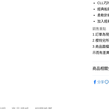
3 期 
CLL
合作金
經典船
超商取貨
華南商
柔軟針
LINE Pay
上海商
加入經
國泰世
Apple Pay
銷售重點
臺灣中
匯豐（
1.訂單為
街口支付
聯邦商
2.模特兒
元大商
悠遊付
3.商品圖
玉山商
示而有差
台新國
Google Pa
台灣樂
全盈+PAY
商品相關分
大哥付你
大家都在買
相關說明
分享
【大哥付
首購限定｜
AFTEE先
1.本服務
2.付款方
相關說明
2026春
流程，驗
【關於「A
ATM付款
完成交易
AFTEE
▍春夏商
3.實際核
便利好安