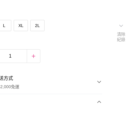
L
XL
2L
清除
紀錄
送方式
2,000免運
次付款
期付款