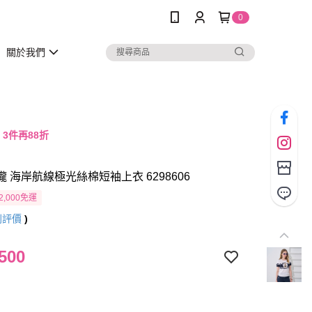
0
關於我們
，3件再88折
瓏 海岸航線極光絲棉短袖上衣 6298606
2,000免運
則評價
)
500