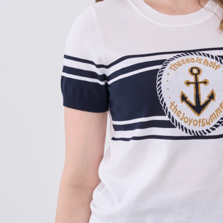
任。
４．使用「
即時審查
結果請求
５．嚴禁
形，恩沛
動。