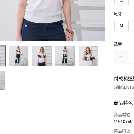
尺寸
M
數量
付款與運
超取滿NT$
付款方式
商品特色
信用卡一
商品編號
11610750
信用卡分
商品特色