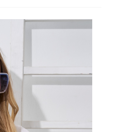
立30分鐘內，如未前往確認交易或遇審核未通過，訂單將自動取
：不需註冊會員、不需綁卡、不需儲值。
「轉專審核」未通過狀況，表示未達大哥付你分期系統評分，恕
：只要手機號碼，簡訊認證，即可結帳。
評估內容。
：先確認商品／服務後，再付款。
式說明】
付款
項不併入電信帳單，「大哥付你分期」於每月結算日後寄送繳費提
EE先享後付」結帳流程】
20，滿NT$2,000(含以上)免運費
方式選擇「AFTEE先享後付」後，將跳轉至「AFTEE先享後
訊連結打開帳單後，可選擇「超商條碼／台灣大直營門市／銀行轉
頁面，進行簡訊認證並確認金額後，即可完成結帳。
付／iPASS MONEY」等通路繳費。
付款
成立數日內，您將收到繳費通知簡訊。
費通知簡訊後14天內，點擊此簡訊中的連結，可透過四大超商
20，滿NT$2,000(含以上)免運費
項】
網路銀行／等多元方式進行付款，方視為交易完成。
係由「台灣大哥大股份有限公司」（以下簡稱本公司）所提供，讓
：結帳手續完成當下不需立刻繳費，但若您需要取消訂單，請聯
易時，得透過本服務購買商品或服務，並由商店將買賣／分期付
的店家。未經商家同意取消之訂單仍視為有效，需透過AFTEE
金債權讓與本公司後，依約使用本公司帳單繳交帳款。
繳納相關費用。
20，滿NT$2,000(含以上)免運費
意付款使用「大哥付你分期」之契約關係目的，商店將以您的個人
否成功請以「AFTEE先享後付 」之結帳頁面顯示為準，若有關於
含姓名、電話或地址）提供予台灣大哥大進項蒐集、處理及利
功／繳費後需取消欲退款等相關疑問，請聯繫「AFTEE先享後
公司與您本人進行分期帳單所需資料之確認、核對及更正。
援中心」
https://netprotections.freshdesk.com/support/home
戶服務條款，請詳閱以下連結：
https://oppay.tw/userRule
項】
恩沛科技股份有限公司提供之「AFTEE先享後付」服務完成之
依本服務之必要範圍內提供個人資料，並將交易相關給付款項請
讓予恩沛科技股份有限公司。
個人資料處理事宜，請瀏覽以下網址：
ee.tw/terms/#terms3
年的使用者請事先徵得法定代理人或監護人之同意方可使用
E先享後付」，若未經同意申辦者引起之損失，本公司不負相關責