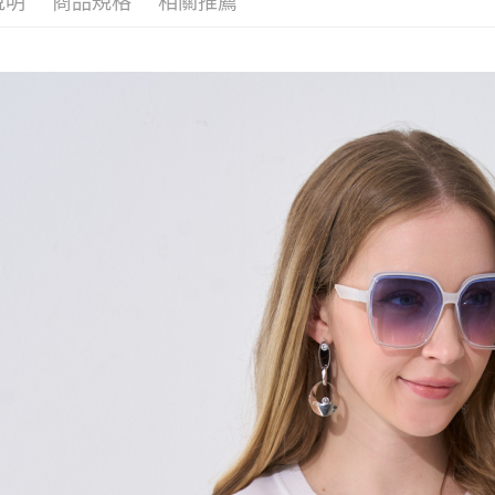
說明
商品規格
相關推薦
4.訂單成
１．簡單
消。如遇
２．便利
運送方式
無法說明
３．安心
【繳款方
全家取貨
1.分期款
【「AFT
醒簡訊。
每筆NT$1
１．於結帳
2.透過簡
付」結帳
帳／街口支
7-11取貨
２．訂單
３．收到繳
每筆NT$1
【注意事
／ATM／
1.本服務
※ 請注意
宅配
用戶於交
絡購買商品
款買賣價
先享後付
每筆NT$1
2.基於同
※ 交易是
資料（包
是否繳費成
用，由本
付客戶支
3.完整用
【注意事
１．透過由
交易，需
求債權轉
２．關於
https://aft
３．未成
「AFTE