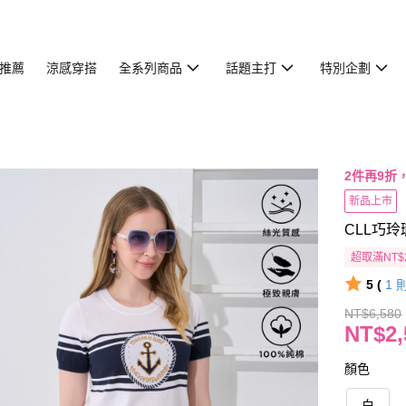
推薦
涼感穿搭
全系列商品
話題主打
特別企劃
2件再9折
新品上市
CLL巧玲
超取滿NT$
5 (
1
NT$6,580
NT$2,
顏色
白