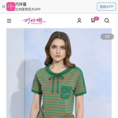
巧玲瓏
開啟APP
立刻使用官方APP
0
1
/
6