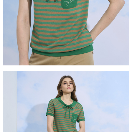
權轉讓予恩沛科技股份有限公司。
２．關於個人資料處理事宜，請瀏覽以下網址：
https://aftee.tw/terms/#terms3
３．未成年的使用者請事先徵得法定代理人或監護人之同意方可使用
「AFTEE先享後付」，若未經同意申辦者引起之損失，本公司不負相關責
任。
４．使用「AFTEE先享後付」時，將依據個別帳號之用戶狀況，依本公司即
時審查核予不同之上限額度；若仍有額度不足之情形，本公司將視審查結果
請求用戶進行身份認證。
５．嚴禁一人註冊多個帳號或使用他人資訊註冊。若發現惡意使用之情形，
恩沛科技股份有限公司將有權停止該用戶之使用額度並採取法律行動。