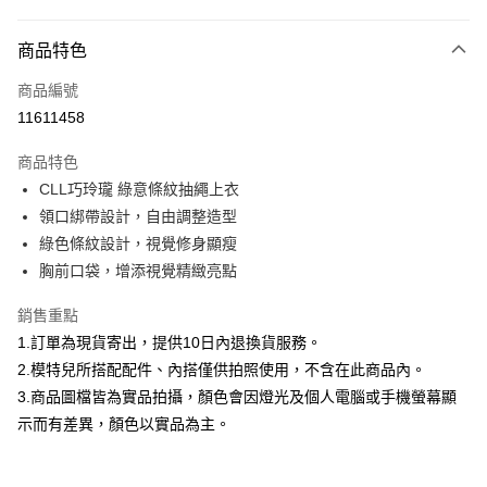
付款方式
商品特色
信用卡一次付款
商品編號
信用卡分期付款
11611458
3 期 0 利率 每期
NT$560
21家銀行
商品特色
合作金庫商業銀行
第一商業銀行
超商取貨付款
CLL巧玲瓏 綠意條紋抽繩上衣
華南商業銀行
彰化商業銀行
領口綁帶設計，自由調整造型
LINE Pay
上海商業儲蓄銀行
台北富邦商業銀行
國泰世華商業銀行
兆豐國際商業銀行
綠色條紋設計，視覺修身顯瘦
Apple Pay
臺灣中小企業銀行
台中商業銀行
胸前口袋，增添視覺精緻亮點
匯豐（台灣）商業銀行
華泰商業銀行
街口支付
聯邦商業銀行
遠東國際商業銀行
銷售重點
元大商業銀行
永豐商業銀行
悠遊付
1.訂單為現貨寄出，提供10日內退換貨服務。
玉山商業銀行
星展（台灣）商業銀行
2.模特兒所搭配配件、內搭僅供拍照使用，不含在此商品內。
台新國際商業銀行
中國信託商業銀行
Google Pay
3.商品圖檔皆為實品拍攝，顏色會因燈光及個人電腦或手機螢幕顯
台灣樂天信用卡公司
大哥付你分期
示而有差異，顏色以實品為主。
相關說明
【大哥付你分期使用說明】