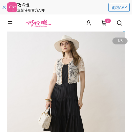
巧玲瓏
開啟APP
立刻使用官方APP
0
1
/
6