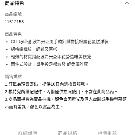
商品特色
信用卡一次付款
商品編號
信用卡分期付款
11612155
3 期 0 利率 每期
NT$1,010
21家銀行
商品特色
合作金庫商業銀行
第一商業銀行
超商取貨付款
CLL巧玲瓏 波希米亞風手鉤針織拼接棉繡花蛋糕洋裝
華南商業銀行
彰化商業銀行
網格編織紋，輕鬆又百搭
LINE Pay
上海商業儲蓄銀行
台北富邦商業銀行
國泰世華商業銀行
兆豐國際商業銀行
輕薄的材質搭配波希米亞印花營造唯美視覺
Apple Pay
臺灣中小企業銀行
台中商業銀行
兩件式設計，舉手投足都散發 輕柔優雅感
匯豐（台灣）商業銀行
華泰商業銀行
街口支付
聯邦商業銀行
遠東國際商業銀行
銷售重點
元大商業銀行
永豐商業銀行
悠遊付
1.訂單為現貨寄出，提供10日內退換貨服務。
玉山商業銀行
星展（台灣）商業銀行
2.模特兒所搭配配件、內搭僅供拍照使用，不含在此商品內。
台新國際商業銀行
中國信託商業銀行
Google Pay
3.商品圖檔皆為實品拍攝，顏色會因燈光及個人電腦或手機螢幕顯
台灣樂天信用卡公司
全盈+PAY
示而有差異，顏色以實品為主。
大哥付你分期
相關說明
【大哥付你分期使用說明】
詳細說明
商品規格
相關推薦