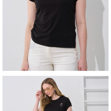
是否繳費成功／繳費後需取消欲退款等相關疑問，請聯繫「AFTEE先享後付
由本公司與您本人進行分期帳單所需資料之確認、核對及更正。
客戶支援中心」
https://netprotections.freshdesk.com/support/home
3.完整用戶服務條款，請詳閱以下連結：
https://oppay.tw/userRule
【注意事項】
１．透過由恩沛科技股份有限公司提供之「AFTEE先享後付」服務完成之交
易，需依本服務之必要範圍內提供個人資料，並將交易相關給付款項請求債
權轉讓予恩沛科技股份有限公司。
２．關於個人資料處理事宜，請瀏覽以下網址：
https://aftee.tw/terms/#terms3
３．未成年的使用者請事先徵得法定代理人或監護人之同意方可使用
「AFTEE先享後付」，若未經同意申辦者引起之損失，本公司不負相關責
任。
４．使用「AFTEE先享後付」時，將依據個別帳號之用戶狀況，依本公司即
時審查核予不同之上限額度；若仍有額度不足之情形，本公司將視審查結果
請求用戶進行身份認證。
５．嚴禁一人註冊多個帳號或使用他人資訊註冊。若發現惡意使用之情形，
恩沛科技股份有限公司將有權停止該用戶之使用額度並採取法律行動。