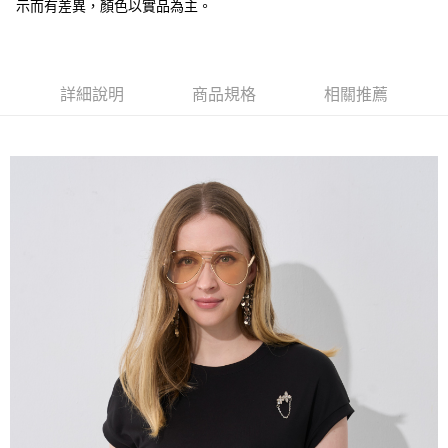
全盈+PAY
示而有差異，顏色以實品為主。
大哥付你分期
相關說明
【大哥付你分期使用說明】
詳細說明
商品規格
相關推薦
AFTEE先享後付
1.本服務由台灣大哥大提供，台灣大哥大用戶可立即使用無須另外申請。
2.付款方式選擇「大哥付你分期」，訂單成立後會自動跳轉到大哥付的交易
相關說明
流程，驗證手機門號後，選擇欲分期的期數、繳款截止日，確認付款後即完
【關於「AFTEE先享後付」】
成交易。
ATM付款
AFTEE先享後付是「在收到商品之後才付款」的支付方式。 讓您購物簡單
3.實際核准額度、可分期數及費用金額請依後續交易確認頁面所載為準。
便利好安心！
4.訂單成立30分鐘內，如未前往確認交易或遇審核未通過，訂單將自動取
１．簡單：不需註冊會員、不需綁卡、不需儲值。
運送方式
消。如遇「轉專審核」未通過狀況，表示未達大哥付你分期系統評分，恕無
２．便利：只要手機號碼，簡訊認證，即可結帳。
法說明評估內容。
３．安心：先確認商品／服務後，再付款。
全家取貨付款
【繳款方式說明】
1.分期款項不併入電信帳單，「大哥付你分期」於每月結算日後寄送繳費提
每筆NT$120，滿NT$2,000(含以上)免運費
【「AFTEE先享後付」結帳流程】
醒簡訊。
１．於結帳方式選擇「AFTEE先享後付」後，將跳轉至「AFTEE先享後付」
2.透過簡訊連結打開帳單後，可選擇「超商條碼／台灣大直營門市／銀行轉
7-11取貨付款
結帳頁面，進行簡訊認證並確認金額後，即可完成結帳。
帳／街口支付／iPASS MONEY」等通路繳費。
２．訂單成立數日內，您將收到繳費通知簡訊。
每筆NT$120，滿NT$2,000(含以上)免運費
３．收到繳費通知簡訊後14天內，點擊此簡訊中的連結，可透過四大超商／
【注意事項】
ATM／網路銀行／等多元方式進行付款，方視為交易完成。
宅配
1.本服務係由「台灣大哥大股份有限公司」（以下簡稱本公司）所提供，讓
※ 請注意：結帳手續完成當下不需立刻繳費，但若您需要取消訂單，請聯絡
用戶於交易時，得透過本服務購買商品或服務，並由商店將買賣／分期付款
每筆NT$120，滿NT$2,000(含以上)免運費
購買商品的店家。未經商家同意取消之訂單仍視為有效，需透過AFTEE先享
買賣價金債權讓與本公司後，依約使用本公司帳單繳交帳款。
後付繳納相關費用。
2.基於同意付款使用「大哥付你分期」之契約關係目的，商店將以您的個人
※ 交易是否成功請以「AFTEE先享後付 」之結帳頁面顯示為準，若有關於
資料（包含姓名、電話或地址）提供予台灣大哥大進項蒐集、處理及利用，