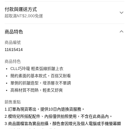
付款與運送方式
超取滿NT$2,000免運
付款方式
商品特色
信用卡一次付款
商品編號
信用卡分期付款
11615414
3 期 0 利率 每期
NT$426
21家銀行
商品特色
合作金庫商業銀行
第一商業銀行
超商取貨付款
CLL巧玲瓏 輕柔弧線抓皺上衣
華南商業銀行
彰化商業銀行
簡約素面的基本款式，百搭又耐看
LINE Pay
上海商業儲蓄銀行
台北富邦商業銀行
國泰世華商業銀行
兆豐國際商業銀行
單側的抓皺造型，增添層次不單調
Apple Pay
臺灣中小企業銀行
台中商業銀行
高棉材質不悶熱，輕柔又舒爽
匯豐（台灣）商業銀行
華泰商業銀行
街口支付
聯邦商業銀行
遠東國際商業銀行
銷售重點
元大商業銀行
永豐商業銀行
悠遊付
1.訂單為現貨寄出，提供10日內退換貨服務。
玉山商業銀行
星展（台灣）商業銀行
2.模特兒所搭配配件、內搭僅供拍照使用，不含在此商品內。
台新國際商業銀行
中國信託商業銀行
Google Pay
3.商品圖檔皆為實品拍攝，顏色會因燈光及個人電腦或手機螢幕顯
台灣樂天信用卡公司