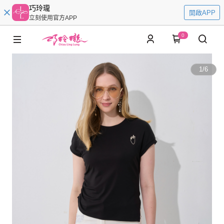
巧玲瓏
開啟APP
立刻使用官方APP
0
1
/
6