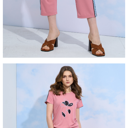
２．關於個人資料處理事宜，請瀏覽以下網址：
https://aftee.tw/terms/#terms3
３．未成年的使用者請事先徵得法定代理人或監護人之同意方可使用
「AFTEE先享後付」，若未經同意申辦者引起之損失，本公司不負相關責
任。
４．使用「AFTEE先享後付」時，將依據個別帳號之用戶狀況，依本公司即
時審查核予不同之上限額度；若仍有額度不足之情形，本公司將視審查結果
請求用戶進行身份認證。
５．嚴禁一人註冊多個帳號或使用他人資訊註冊。若發現惡意使用之情形，
恩沛科技股份有限公司將有權停止該用戶之使用額度並採取法律行動。