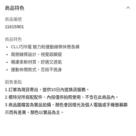
付款方式
商品特色
信用卡一次付款
商品編號
信用卡分期付款
11615901
3 期 0 利率 每期
NT$660
21家銀行
商品特色
合作金庫商業銀行
第一商業銀行
超商取貨付款
CLL巧玲瓏 魅力粉運動線條休閒長褲
華南商業銀行
彰化商業銀行
兩側線條設計，視覺超顯瘦
LINE Pay
上海商業儲蓄銀行
台北富邦商業銀行
國泰世華商業銀行
兆豐國際商業銀行
親膚柔軟材質，舒適又透氣
Apple Pay
臺灣中小企業銀行
台中商業銀行
運動休閒款式，百搭不挑身
匯豐（台灣）商業銀行
華泰商業銀行
街口支付
聯邦商業銀行
遠東國際商業銀行
銷售重點
元大商業銀行
永豐商業銀行
悠遊付
1.訂單為現貨寄出，提供10日內退換貨服務。
玉山商業銀行
星展（台灣）商業銀行
2.模特兒所搭配配件、內搭僅供拍照使用，不含在此商品內。
台新國際商業銀行
中國信託商業銀行
Google Pay
3.商品圖檔皆為實品拍攝，顏色會因燈光及個人電腦或手機螢幕顯
台灣樂天信用卡公司
大哥付你分期
示而有差異，顏色以實品為主。
相關說明
【大哥付你分期使用說明】
AFTEE先享後付
1.本服務由台灣大哥大提供，台灣大哥大用戶可立即使用無須另外申請。