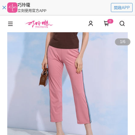
巧玲瓏
開啟APP
立刻使用官方APP
0
1
/
6