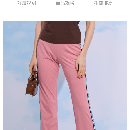
2.付款方式選擇「大哥付你分期」，訂單成立後會自動跳轉到大哥付的交易
相關說明
詳細說明
商品規格
相關推薦
流程，驗證手機門號後，選擇欲分期的期數、繳款截止日，確認付款後即完
【關於「AFTEE先享後付」】
成交易。
ATM付款
AFTEE先享後付是「在收到商品之後才付款」的支付方式。 讓您購物簡單
3.實際核准額度、可分期數及費用金額請依後續交易確認頁面所載為準。
便利好安心！
4.訂單成立30分鐘內，如未前往確認交易或遇審核未通過，訂單將自動取
１．簡單：不需註冊會員、不需綁卡、不需儲值。
運送方式
消。如遇「轉專審核」未通過狀況，表示未達大哥付你分期系統評分，恕無
２．便利：只要手機號碼，簡訊認證，即可結帳。
法說明評估內容。
３．安心：先確認商品／服務後，再付款。
全家取貨付款
【繳款方式說明】
1.分期款項不併入電信帳單，「大哥付你分期」於每月結算日後寄送繳費提
每筆NT$120，滿NT$2,000(含以上)免運費
【「AFTEE先享後付」結帳流程】
醒簡訊。
１．於結帳方式選擇「AFTEE先享後付」後，將跳轉至「AFTEE先享後付」
2.透過簡訊連結打開帳單後，可選擇「超商條碼／台灣大直營門市／銀行轉
7-11取貨付款
結帳頁面，進行簡訊認證並確認金額後，即可完成結帳。
帳／街口支付／iPASS MONEY」等通路繳費。
２．訂單成立數日內，您將收到繳費通知簡訊。
每筆NT$120，滿NT$2,000(含以上)免運費
３．收到繳費通知簡訊後14天內，點擊此簡訊中的連結，可透過四大超商／
【注意事項】
ATM／網路銀行／等多元方式進行付款，方視為交易完成。
宅配
1.本服務係由「台灣大哥大股份有限公司」（以下簡稱本公司）所提供，讓
※ 請注意：結帳手續完成當下不需立刻繳費，但若您需要取消訂單，請聯絡
用戶於交易時，得透過本服務購買商品或服務，並由商店將買賣／分期付款
每筆NT$120，滿NT$2,000(含以上)免運費
購買商品的店家。未經商家同意取消之訂單仍視為有效，需透過AFTEE先享
買賣價金債權讓與本公司後，依約使用本公司帳單繳交帳款。
後付繳納相關費用。
2.基於同意付款使用「大哥付你分期」之契約關係目的，商店將以您的個人
※ 交易是否成功請以「AFTEE先享後付 」之結帳頁面顯示為準，若有關於
資料（包含姓名、電話或地址）提供予台灣大哥大進項蒐集、處理及利用，
是否繳費成功／繳費後需取消欲退款等相關疑問，請聯繫「AFTEE先享後付
由本公司與您本人進行分期帳單所需資料之確認、核對及更正。
客戶支援中心」
https://netprotections.freshdesk.com/support/home
3.完整用戶服務條款，請詳閱以下連結：
https://oppay.tw/userRule
【注意事項】
１．透過由恩沛科技股份有限公司提供之「AFTEE先享後付」服務完成之交
易，需依本服務之必要範圍內提供個人資料，並將交易相關給付款項請求債
權轉讓予恩沛科技股份有限公司。