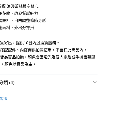
0 利率 每期
NT$598
21家銀行
巧玲瓏 浪漫蕾絲鏤空背心
庫商業銀行
第一商業銀行
絲花紋，散發質感魅力
付款
業銀行
彰化商業銀行
繩設計，自由調整修飾身形
業儲蓄銀行
台北富邦商業銀行
適面料，外出好穿搭
華商業銀行
兆豐國際商業銀行
小企業銀行
台中商業銀行
台灣）商業銀行
華泰商業銀行
現貨寄出，提供10日內退換貨服務。
業銀行
遠東國際商業銀行
所搭配配件、內搭僅供拍照使用，不含在此商品內。
業銀行
永豐商業銀行
檔皆為實品拍攝，顏色會因燈光及個人電腦或手機螢幕顯
業銀行
星展（台灣）商業銀行
異，顏色以實品為主。
際商業銀行
中國信託商業銀行
y
天信用卡公司
類 (4)
分期
88折優惠
客服
你分期使用說明】
款｜好評推薦
享後付
由台灣大哥大提供，台灣大哥大用戶可立即使用無須另外申請。
式選擇「大哥付你分期」，訂單成立後會自動跳轉到大哥付的交易
夏新品上市
特降3折起｜滿件再88折
證手機門號後，選擇欲分期的期數、繳款截止日，確認付款後即
FTEE先享後付」】
。
先享後付是「在收到商品之後才付款」的支付方式。 讓您購物簡單
品
本季商品
准額度、可分期數及費用金額請依後續交易確認頁面所載為準。
心！