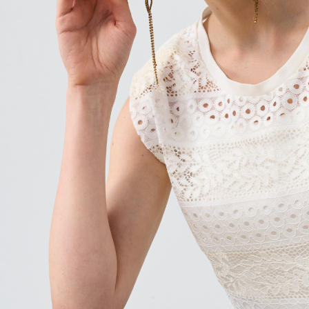
任。
４．使用「
即時審查
結果請求
５．嚴禁
形，恩沛
動。