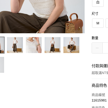
白
尺寸
M
數量
付款與運
超取滿NT$
付款方式
商品特色
信用卡一
商品編號
11615981
信用卡分
商品特色