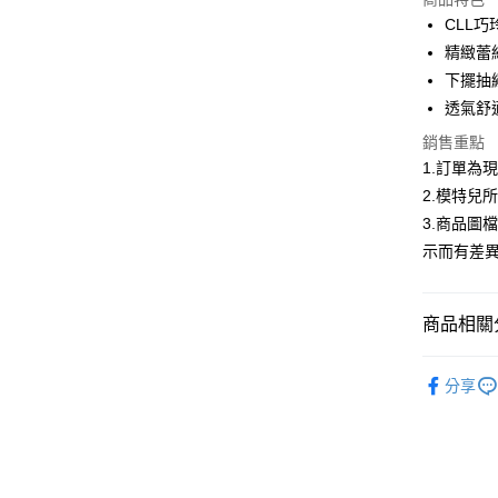
3 期 
CLL
合作金
精緻蕾
超商取貨
華南商
下擺抽
LINE Pay
上海商
透氣舒
國泰世
Apple Pay
銷售重點
臺灣中
匯豐（
1.訂單為
街口支付
聯邦商
2.模特兒
元大商
悠遊付
3.商品圖
玉山商
示而有差
台新國
Google Pa
台灣樂
全盈+PAY
商品相關分
大哥付你
首購限定｜
相關說明
分享
【大哥付
熱銷多色
AFTEE先
1.本服務
2.付款方
相關說明
2026春
流程，驗
【關於「A
ATM付款
完成交易
AFTEE
▍春夏商
3.實際核
便利好安