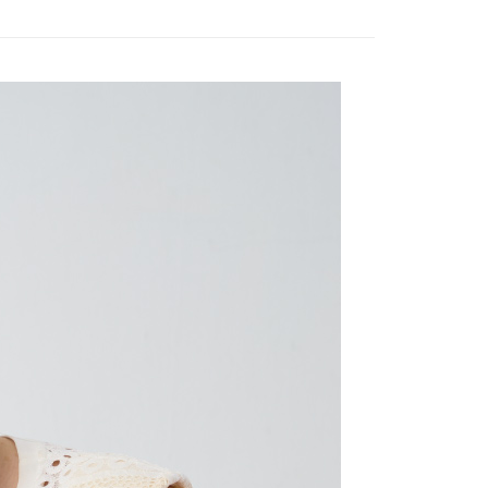
立30分鐘內，如未前往確認交易或遇審核未通過，訂單將自動取
：不需註冊會員、不需綁卡、不需儲值。
「轉專審核」未通過狀況，表示未達大哥付你分期系統評分，恕
：只要手機號碼，簡訊認證，即可結帳。
評估內容。
：先確認商品／服務後，再付款。
式說明】
付款
項不併入電信帳單，「大哥付你分期」於每月結算日後寄送繳費提
EE先享後付」結帳流程】
20，滿NT$2,000(含以上)免運費
方式選擇「AFTEE先享後付」後，將跳轉至「AFTEE先享後
訊連結打開帳單後，可選擇「超商條碼／台灣大直營門市／銀行轉
頁面，進行簡訊認證並確認金額後，即可完成結帳。
付／iPASS MONEY」等通路繳費。
付款
成立數日內，您將收到繳費通知簡訊。
費通知簡訊後14天內，點擊此簡訊中的連結，可透過四大超商
20，滿NT$2,000(含以上)免運費
項】
網路銀行／等多元方式進行付款，方視為交易完成。
係由「台灣大哥大股份有限公司」（以下簡稱本公司）所提供，讓
：結帳手續完成當下不需立刻繳費，但若您需要取消訂單，請聯
易時，得透過本服務購買商品或服務，並由商店將買賣／分期付
的店家。未經商家同意取消之訂單仍視為有效，需透過AFTEE
金債權讓與本公司後，依約使用本公司帳單繳交帳款。
繳納相關費用。
20，滿NT$2,000(含以上)免運費
意付款使用「大哥付你分期」之契約關係目的，商店將以您的個人
否成功請以「AFTEE先享後付 」之結帳頁面顯示為準，若有關於
含姓名、電話或地址）提供予台灣大哥大進項蒐集、處理及利
功／繳費後需取消欲退款等相關疑問，請聯繫「AFTEE先享後
公司與您本人進行分期帳單所需資料之確認、核對及更正。
援中心」
https://netprotections.freshdesk.com/support/home
戶服務條款，請詳閱以下連結：
https://oppay.tw/userRule
項】
恩沛科技股份有限公司提供之「AFTEE先享後付」服務完成之
依本服務之必要範圍內提供個人資料，並將交易相關給付款項請
讓予恩沛科技股份有限公司。
個人資料處理事宜，請瀏覽以下網址：
ee.tw/terms/#terms3
年的使用者請事先徵得法定代理人或監護人之同意方可使用
E先享後付」，若未經同意申辦者引起之損失，本公司不負相關責