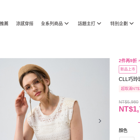
推薦
涼感穿搭
全系列商品
話題主打
特別企劃
2件再9折
新品上市
CLL巧玲
超取滿NT$
NT$5,980
NT$1,
顏色