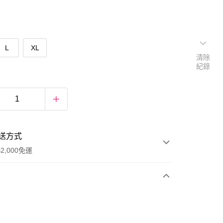
L
XL
清除
紀錄
送方式
2,000免運
次付款
期付款