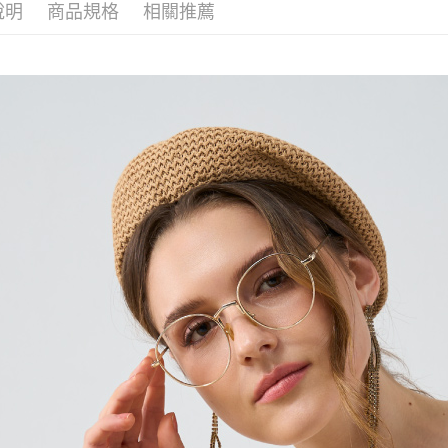
說明
商品規格
相關推薦
4.訂單成
１．簡單
消。如遇
２．便利
運送方式
無法說明
３．安心
【繳款方
全家取貨
1.分期款
【「AFT
醒簡訊。
每筆NT$1
１．於結帳
2.透過簡
付」結帳
帳／街口支
7-11取貨
２．訂單
３．收到繳
每筆NT$1
【注意事
／ATM／
1.本服務
※ 請注意
宅配
用戶於交
絡購買商品
款買賣價
先享後付
每筆NT$1
2.基於同
※ 交易是
資料（包
是否繳費成
用，由本
付客戶支
3.完整用
【注意事
１．透過由
交易，需
求債權轉
２．關於
https://aft
３．未成
「AFTE