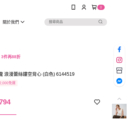
0
關於我們
，3件再88折
瓏 浪漫蕾絲鏤空背心 (白色) 6144519
2,000免運
794