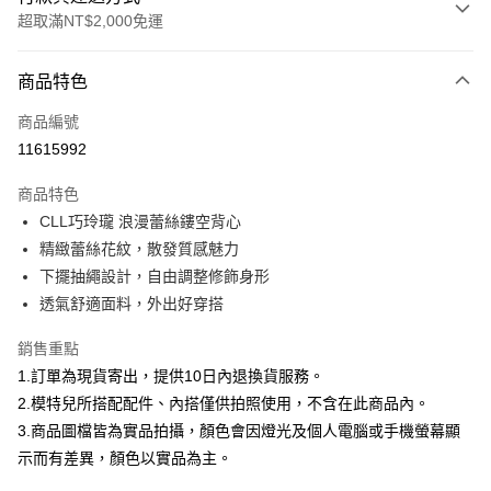
超取滿NT$2,000免運
付款方式
商品特色
信用卡一次付款
商品編號
信用卡分期付款
11615992
3 期 0 利率 每期
NT$598
21家銀行
商品特色
合作金庫商業銀行
第一商業銀行
超商取貨付款
CLL巧玲瓏 浪漫蕾絲鏤空背心
華南商業銀行
彰化商業銀行
精緻蕾絲花紋，散發質感魅力
LINE Pay
上海商業儲蓄銀行
台北富邦商業銀行
國泰世華商業銀行
兆豐國際商業銀行
下擺抽繩設計，自由調整修飾身形
Apple Pay
臺灣中小企業銀行
台中商業銀行
透氣舒適面料，外出好穿搭
匯豐（台灣）商業銀行
華泰商業銀行
街口支付
聯邦商業銀行
遠東國際商業銀行
銷售重點
元大商業銀行
永豐商業銀行
悠遊付
1.訂單為現貨寄出，提供10日內退換貨服務。
玉山商業銀行
星展（台灣）商業銀行
2.模特兒所搭配配件、內搭僅供拍照使用，不含在此商品內。
台新國際商業銀行
中國信託商業銀行
Google Pay
3.商品圖檔皆為實品拍攝，顏色會因燈光及個人電腦或手機螢幕顯
台灣樂天信用卡公司
全盈+PAY
示而有差異，顏色以實品為主。