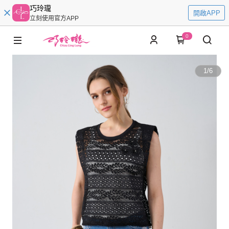
巧玲瓏
開啟APP
立刻使用官方APP
0
1
/
6