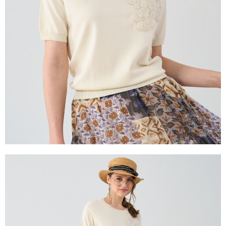
是否繳費成功／繳費後需取消欲退款等相關疑問，請聯繫「AFTEE先享後付
由本公司與您本人進行分期帳單所需資料之確認、核對及更正。
客戶支援中心」
https://netprotections.freshdesk.com/support/home
3.完整用戶服務條款，請詳閱以下連結：
https://oppay.tw/userRule
【注意事項】
１．透過由恩沛科技股份有限公司提供之「AFTEE先享後付」服務完成之交
易，需依本服務之必要範圍內提供個人資料，並將交易相關給付款項請求債
權轉讓予恩沛科技股份有限公司。
２．關於個人資料處理事宜，請瀏覽以下網址：
https://aftee.tw/terms/#terms3
３．未成年的使用者請事先徵得法定代理人或監護人之同意方可使用
「AFTEE先享後付」，若未經同意申辦者引起之損失，本公司不負相關責
任。
４．使用「AFTEE先享後付」時，將依據個別帳號之用戶狀況，依本公司即
時審查核予不同之上限額度；若仍有額度不足之情形，本公司將視審查結果
請求用戶進行身份認證。
５．嚴禁一人註冊多個帳號或使用他人資訊註冊。若發現惡意使用之情形，
恩沛科技股份有限公司將有權停止該用戶之使用額度並採取法律行動。