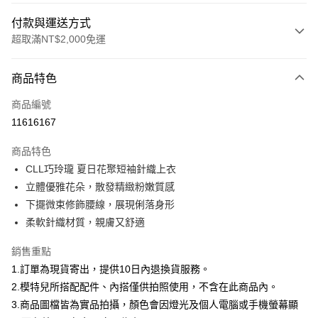
付款與運送方式
超取滿NT$2,000免運
付款方式
商品特色
信用卡一次付款
商品編號
信用卡分期付款
11616167
3 期 0 利率 每期
NT$626
21家銀行
商品特色
合作金庫商業銀行
第一商業銀行
超商取貨付款
CLL巧玲瓏 夏日花聚短袖針織上衣
華南商業銀行
彰化商業銀行
立體優雅花朵，散發精緻粉嫩質感
LINE Pay
上海商業儲蓄銀行
台北富邦商業銀行
國泰世華商業銀行
兆豐國際商業銀行
下擺微束修飾腰線，展現俐落身形
Apple Pay
臺灣中小企業銀行
台中商業銀行
柔軟針織材質，親膚又舒適
匯豐（台灣）商業銀行
華泰商業銀行
街口支付
聯邦商業銀行
遠東國際商業銀行
銷售重點
元大商業銀行
永豐商業銀行
悠遊付
1.訂單為現貨寄出，提供10日內退換貨服務。
玉山商業銀行
星展（台灣）商業銀行
2.模特兒所搭配配件、內搭僅供拍照使用，不含在此商品內。
台新國際商業銀行
中國信託商業銀行
Google Pay
3.商品圖檔皆為實品拍攝，顏色會因燈光及個人電腦或手機螢幕顯
台灣樂天信用卡公司