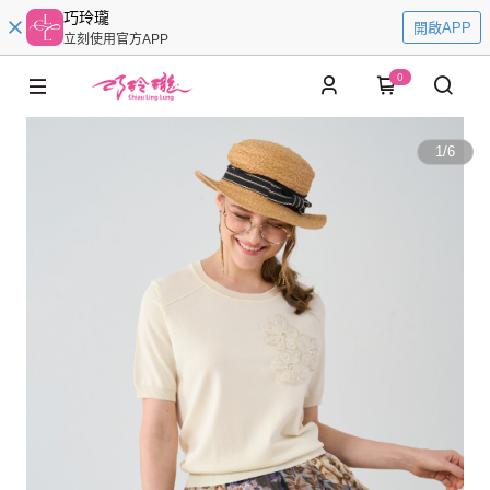
巧玲瓏
開啟APP
立刻使用官方APP
0
1
/
6