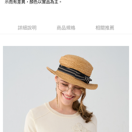
全盈+PAY
示而有差異，顏色以實品為主。
大哥付你分期
相關說明
【大哥付你分期使用說明】
詳細說明
商品規格
相關推薦
AFTEE先享後付
1.本服務由台灣大哥大提供，台灣大哥大用戶可立即使用無須另外申請。
2.付款方式選擇「大哥付你分期」，訂單成立後會自動跳轉到大哥付的交易
相關說明
流程，驗證手機門號後，選擇欲分期的期數、繳款截止日，確認付款後即完
【關於「AFTEE先享後付」】
成交易。
ATM付款
AFTEE先享後付是「在收到商品之後才付款」的支付方式。 讓您購物簡單
3.實際核准額度、可分期數及費用金額請依後續交易確認頁面所載為準。
便利好安心！
4.訂單成立30分鐘內，如未前往確認交易或遇審核未通過，訂單將自動取
１．簡單：不需註冊會員、不需綁卡、不需儲值。
運送方式
消。如遇「轉專審核」未通過狀況，表示未達大哥付你分期系統評分，恕無
２．便利：只要手機號碼，簡訊認證，即可結帳。
法說明評估內容。
３．安心：先確認商品／服務後，再付款。
全家取貨付款
【繳款方式說明】
1.分期款項不併入電信帳單，「大哥付你分期」於每月結算日後寄送繳費提
每筆NT$120，滿NT$2,000(含以上)免運費
【「AFTEE先享後付」結帳流程】
醒簡訊。
１．於結帳方式選擇「AFTEE先享後付」後，將跳轉至「AFTEE先享後付」
2.透過簡訊連結打開帳單後，可選擇「超商條碼／台灣大直營門市／銀行轉
7-11取貨付款
結帳頁面，進行簡訊認證並確認金額後，即可完成結帳。
帳／街口支付／iPASS MONEY」等通路繳費。
２．訂單成立數日內，您將收到繳費通知簡訊。
每筆NT$120，滿NT$2,000(含以上)免運費
３．收到繳費通知簡訊後14天內，點擊此簡訊中的連結，可透過四大超商／
【注意事項】
ATM／網路銀行／等多元方式進行付款，方視為交易完成。
宅配
1.本服務係由「台灣大哥大股份有限公司」（以下簡稱本公司）所提供，讓
※ 請注意：結帳手續完成當下不需立刻繳費，但若您需要取消訂單，請聯絡
用戶於交易時，得透過本服務購買商品或服務，並由商店將買賣／分期付款
每筆NT$120，滿NT$2,000(含以上)免運費
購買商品的店家。未經商家同意取消之訂單仍視為有效，需透過AFTEE先享
買賣價金債權讓與本公司後，依約使用本公司帳單繳交帳款。
後付繳納相關費用。
2.基於同意付款使用「大哥付你分期」之契約關係目的，商店將以您的個人
※ 交易是否成功請以「AFTEE先享後付 」之結帳頁面顯示為準，若有關於
資料（包含姓名、電話或地址）提供予台灣大哥大進項蒐集、處理及利用，