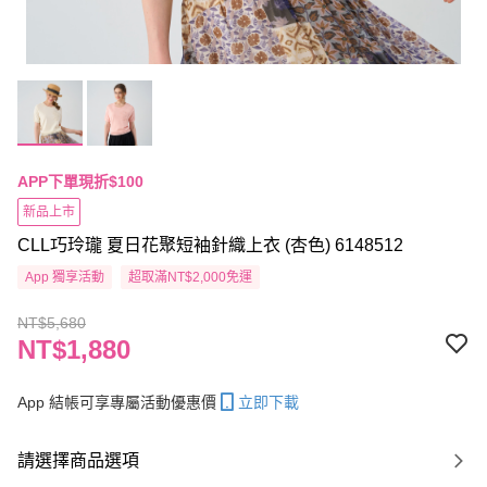
APP下單現折$100
新品上市
CLL巧玲瓏 夏日花聚短袖針織上衣 (杏色) 6148512
App 獨享活動
超取滿NT$2,000免運
NT$5,680
NT$1,880
App 結帳可享專屬活動優惠價
立即下載
請選擇商品選項