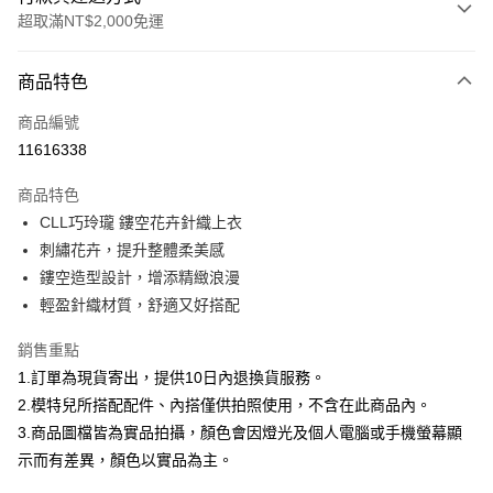
超取滿NT$2,000免運
付款方式
商品特色
信用卡一次付款
商品編號
信用卡分期付款
11616338
3 期 0 利率 每期
NT$757
21家銀行
商品特色
合作金庫商業銀行
第一商業銀行
超商取貨付款
CLL巧玲瓏 鏤空花卉針織上衣
華南商業銀行
彰化商業銀行
刺繡花卉，提升整體柔美感
LINE Pay
上海商業儲蓄銀行
台北富邦商業銀行
國泰世華商業銀行
兆豐國際商業銀行
鏤空造型設計，增添精緻浪漫
Apple Pay
臺灣中小企業銀行
台中商業銀行
輕盈針織材質，舒適又好搭配
匯豐（台灣）商業銀行
華泰商業銀行
街口支付
聯邦商業銀行
遠東國際商業銀行
銷售重點
元大商業銀行
永豐商業銀行
悠遊付
1.訂單為現貨寄出，提供10日內退換貨服務。
玉山商業銀行
星展（台灣）商業銀行
2.模特兒所搭配配件、內搭僅供拍照使用，不含在此商品內。
台新國際商業銀行
中國信託商業銀行
Google Pay
3.商品圖檔皆為實品拍攝，顏色會因燈光及個人電腦或手機螢幕顯
台灣樂天信用卡公司
全盈+PAY
示而有差異，顏色以實品為主。