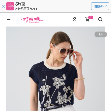
巧玲瓏
開啟APP
立刻使用官方APP
0
1
/
6