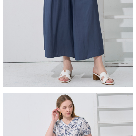
是否繳費成功／繳費後需取消欲退款等相關疑問，請聯繫「AFTEE先享後付
由本公司與您本人進行分期帳單所需資料之確認、核對及更正。
客戶支援中心」
https://netprotections.freshdesk.com/support/home
3.完整用戶服務條款，請詳閱以下連結：
https://oppay.tw/userRule
【注意事項】
１．透過由恩沛科技股份有限公司提供之「AFTEE先享後付」服務完成之交
易，需依本服務之必要範圍內提供個人資料，並將交易相關給付款項請求債
權轉讓予恩沛科技股份有限公司。
２．關於個人資料處理事宜，請瀏覽以下網址：
https://aftee.tw/terms/#terms3
３．未成年的使用者請事先徵得法定代理人或監護人之同意方可使用
「AFTEE先享後付」，若未經同意申辦者引起之損失，本公司不負相關責
任。
４．使用「AFTEE先享後付」時，將依據個別帳號之用戶狀況，依本公司即
時審查核予不同之上限額度；若仍有額度不足之情形，本公司將視審查結果
請求用戶進行身份認證。
５．嚴禁一人註冊多個帳號或使用他人資訊註冊。若發現惡意使用之情形，
恩沛科技股份有限公司將有權停止該用戶之使用額度並採取法律行動。