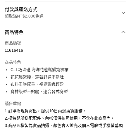
付款與運送方式
超取滿NT$2,000免運
付款方式
商品特色
信用卡一次付款
商品編號
信用卡分期付款
11616416
3 期 0 利率 每期
NT$693
21家銀行
商品特色
合作金庫商業銀行
第一商業銀行
超商取貨付款
CLL巧玲瓏 海洋花苞鬆緊寬褲裙
華南商業銀行
彰化商業銀行
花苞鬆緊腰，穿著舒適不勒肚
LINE Pay
上海商業儲蓄銀行
台北富邦商業銀行
國泰世華商業銀行
兆豐國際商業銀行
布料垂墜感重，視覺飄逸輕盈
Apple Pay
臺灣中小企業銀行
台中商業銀行
寬褲版型不貼腿，適合各式身型
匯豐（台灣）商業銀行
華泰商業銀行
街口支付
聯邦商業銀行
遠東國際商業銀行
銷售重點
元大商業銀行
永豐商業銀行
悠遊付
1.訂單為現貨寄出，提供10日內退換貨服務。
玉山商業銀行
星展（台灣）商業銀行
2.模特兒所搭配配件、內搭僅供拍照使用，不含在此商品內。
台新國際商業銀行
中國信託商業銀行
Google Pay
3.商品圖檔皆為實品拍攝，顏色會因燈光及個人電腦或手機螢幕顯
台灣樂天信用卡公司