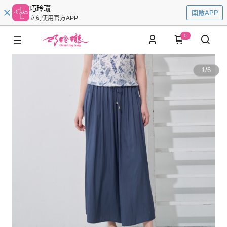
巧玲瓏
開啟APP
立刻使用官方APP
0
1
/
6