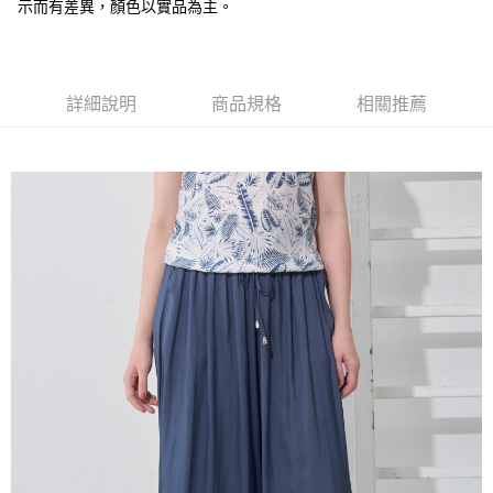
全盈+PAY
示而有差異，顏色以實品為主。
大哥付你分期
相關說明
【大哥付你分期使用說明】
詳細說明
商品規格
相關推薦
AFTEE先享後付
1.本服務由台灣大哥大提供，台灣大哥大用戶可立即使用無須另外申請。
2.付款方式選擇「大哥付你分期」，訂單成立後會自動跳轉到大哥付的交易
相關說明
流程，驗證手機門號後，選擇欲分期的期數、繳款截止日，確認付款後即完
【關於「AFTEE先享後付」】
成交易。
ATM付款
AFTEE先享後付是「在收到商品之後才付款」的支付方式。 讓您購物簡單
3.實際核准額度、可分期數及費用金額請依後續交易確認頁面所載為準。
便利好安心！
4.訂單成立30分鐘內，如未前往確認交易或遇審核未通過，訂單將自動取
１．簡單：不需註冊會員、不需綁卡、不需儲值。
運送方式
消。如遇「轉專審核」未通過狀況，表示未達大哥付你分期系統評分，恕無
２．便利：只要手機號碼，簡訊認證，即可結帳。
法說明評估內容。
３．安心：先確認商品／服務後，再付款。
全家取貨付款
【繳款方式說明】
1.分期款項不併入電信帳單，「大哥付你分期」於每月結算日後寄送繳費提
每筆NT$120，滿NT$2,000(含以上)免運費
【「AFTEE先享後付」結帳流程】
醒簡訊。
１．於結帳方式選擇「AFTEE先享後付」後，將跳轉至「AFTEE先享後付」
2.透過簡訊連結打開帳單後，可選擇「超商條碼／台灣大直營門市／銀行轉
7-11取貨付款
結帳頁面，進行簡訊認證並確認金額後，即可完成結帳。
帳／街口支付／iPASS MONEY」等通路繳費。
２．訂單成立數日內，您將收到繳費通知簡訊。
每筆NT$120，滿NT$2,000(含以上)免運費
３．收到繳費通知簡訊後14天內，點擊此簡訊中的連結，可透過四大超商／
【注意事項】
ATM／網路銀行／等多元方式進行付款，方視為交易完成。
宅配
1.本服務係由「台灣大哥大股份有限公司」（以下簡稱本公司）所提供，讓
※ 請注意：結帳手續完成當下不需立刻繳費，但若您需要取消訂單，請聯絡
用戶於交易時，得透過本服務購買商品或服務，並由商店將買賣／分期付款
每筆NT$120，滿NT$2,000(含以上)免運費
購買商品的店家。未經商家同意取消之訂單仍視為有效，需透過AFTEE先享
買賣價金債權讓與本公司後，依約使用本公司帳單繳交帳款。
後付繳納相關費用。
2.基於同意付款使用「大哥付你分期」之契約關係目的，商店將以您的個人
※ 交易是否成功請以「AFTEE先享後付 」之結帳頁面顯示為準，若有關於
資料（包含姓名、電話或地址）提供予台灣大哥大進項蒐集、處理及利用，