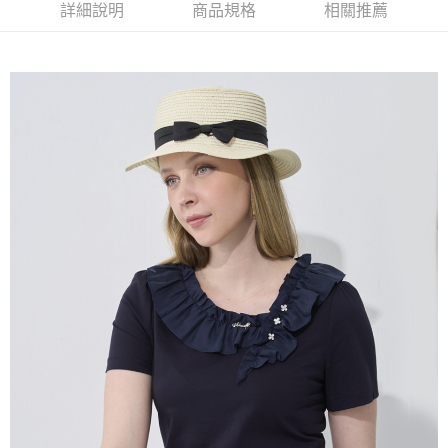
2.付款方式選擇「大哥付你分期」，訂單成立後會自動跳轉到大哥付的交易
相關說明
詳細說明
商品規格
相關推薦
流程，驗證手機門號後，選擇欲分期的期數、繳款截止日，確認付款後即完
【關於「AFTEE先享後付」】
成交易。
ATM付款
AFTEE先享後付是「在收到商品之後才付款」的支付方式。 讓您購物簡單
3.實際核准額度、可分期數及費用金額請依後續交易確認頁面所載為準。
便利好安心！
4.訂單成立30分鐘內，如未前往確認交易或遇審核未通過，訂單將自動取
１．簡單：不需註冊會員、不需綁卡、不需儲值。
運送方式
消。如遇「轉專審核」未通過狀況，表示未達大哥付你分期系統評分，恕無
２．便利：只要手機號碼，簡訊認證，即可結帳。
法說明評估內容。
３．安心：先確認商品／服務後，再付款。
全家取貨付款
【繳款方式說明】
1.分期款項不併入電信帳單，「大哥付你分期」於每月結算日後寄送繳費提
每筆NT$120，滿NT$2,000(含以上)免運費
【「AFTEE先享後付」結帳流程】
醒簡訊。
１．於結帳方式選擇「AFTEE先享後付」後，將跳轉至「AFTEE先享後付」
2.透過簡訊連結打開帳單後，可選擇「超商條碼／台灣大直營門市／銀行轉
7-11取貨付款
結帳頁面，進行簡訊認證並確認金額後，即可完成結帳。
帳／街口支付／iPASS MONEY」等通路繳費。
２．訂單成立數日內，您將收到繳費通知簡訊。
每筆NT$120，滿NT$2,000(含以上)免運費
３．收到繳費通知簡訊後14天內，點擊此簡訊中的連結，可透過四大超商／
【注意事項】
ATM／網路銀行／等多元方式進行付款，方視為交易完成。
宅配
1.本服務係由「台灣大哥大股份有限公司」（以下簡稱本公司）所提供，讓
※ 請注意：結帳手續完成當下不需立刻繳費，但若您需要取消訂單，請聯絡
用戶於交易時，得透過本服務購買商品或服務，並由商店將買賣／分期付款
每筆NT$120，滿NT$2,000(含以上)免運費
購買商品的店家。未經商家同意取消之訂單仍視為有效，需透過AFTEE先享
買賣價金債權讓與本公司後，依約使用本公司帳單繳交帳款。
後付繳納相關費用。
2.基於同意付款使用「大哥付你分期」之契約關係目的，商店將以您的個人
※ 交易是否成功請以「AFTEE先享後付 」之結帳頁面顯示為準，若有關於
資料（包含姓名、電話或地址）提供予台灣大哥大進項蒐集、處理及利用，
是否繳費成功／繳費後需取消欲退款等相關疑問，請聯繫「AFTEE先享後付
由本公司與您本人進行分期帳單所需資料之確認、核對及更正。
客戶支援中心」
https://netprotections.freshdesk.com/support/home
3.完整用戶服務條款，請詳閱以下連結：
https://oppay.tw/userRule
【注意事項】
１．透過由恩沛科技股份有限公司提供之「AFTEE先享後付」服務完成之交
易，需依本服務之必要範圍內提供個人資料，並將交易相關給付款項請求債
權轉讓予恩沛科技股份有限公司。