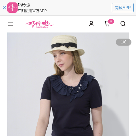
巧玲瓏
開啟APP
立刻使用官方APP
0
1
/
6