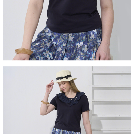
２．關於個人資料處理事宜，請瀏覽以下網址：
https://aftee.tw/terms/#terms3
３．未成年的使用者請事先徵得法定代理人或監護人之同意方可使用
「AFTEE先享後付」，若未經同意申辦者引起之損失，本公司不負相關責
任。
４．使用「AFTEE先享後付」時，將依據個別帳號之用戶狀況，依本公司即
時審查核予不同之上限額度；若仍有額度不足之情形，本公司將視審查結果
請求用戶進行身份認證。
５．嚴禁一人註冊多個帳號或使用他人資訊註冊。若發現惡意使用之情形，
恩沛科技股份有限公司將有權停止該用戶之使用額度並採取法律行動。