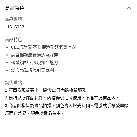
付款方式
商品特色
信用卡一次付款
商品編號
信用卡分期付款
11616953
3 期 0 利率 每期
NT$860
21家銀行
商品特色
合作金庫商業銀行
第一商業銀行
超商取貨付款
CLL巧玲瓏 不對襯造型領氣質上衣
華南商業銀行
彰化商業銀行
高含棉親膚舒適透氣好穿
LINE Pay
上海商業儲蓄銀行
台北富邦商業銀行
國泰世華商業銀行
兆豐國際商業銀行
褶皺領型，展現知性魅力
Apple Pay
臺灣中小企業銀行
台中商業銀行
愛心亮釦增添甜美氛圍
匯豐（台灣）商業銀行
華泰商業銀行
街口支付
聯邦商業銀行
遠東國際商業銀行
銷售重點
元大商業銀行
永豐商業銀行
悠遊付
1.訂單為現貨寄出，提供10日內退換貨服務。
玉山商業銀行
星展（台灣）商業銀行
2.模特兒所搭配配件、內搭僅供拍照使用，不含在此商品內。
台新國際商業銀行
中國信託商業銀行
Google Pay
3.商品圖檔皆為實品拍攝，顏色會因燈光及個人電腦或手機螢幕顯
台灣樂天信用卡公司
大哥付你分期
示而有差異，顏色以實品為主。
相關說明
【大哥付你分期使用說明】
AFTEE先享後付
1.本服務由台灣大哥大提供，台灣大哥大用戶可立即使用無須另外申請。