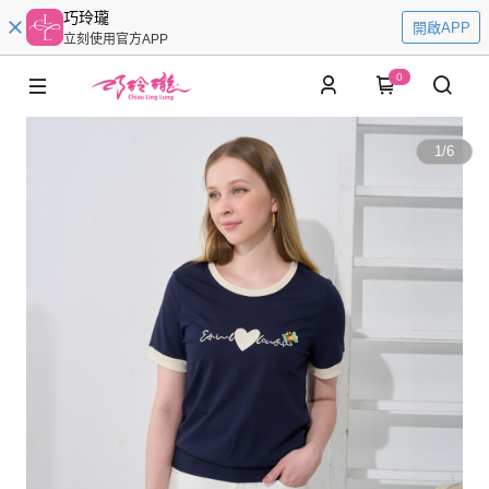
巧玲瓏
開啟APP
立刻使用官方APP
0
1
/
6