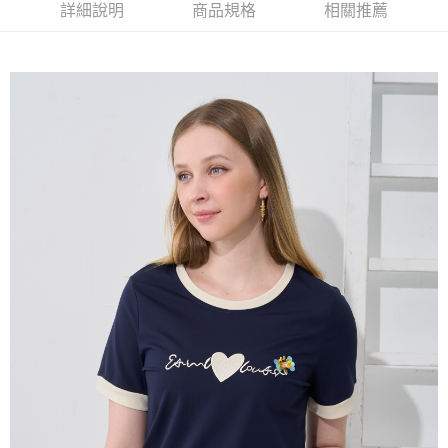
【大哥付你分期使用說明】
詳細說明
商品規格
相關推薦
AFTEE先享後付
1.本服務由台灣大哥大提供，台灣大哥大用戶可立即使用無須另外申請。
2.付款方式選擇「大哥付你分期」，訂單成立後會自動跳轉到大哥付的交易
相關說明
流程，驗證手機門號後，選擇欲分期的期數、繳款截止日，確認付款後即完
【關於「AFTEE先享後付」】
成交易。
ATM付款
AFTEE先享後付是「在收到商品之後才付款」的支付方式。 讓您購物簡單
3.實際核准額度、可分期數及費用金額請依後續交易確認頁面所載為準。
便利好安心！
4.訂單成立30分鐘內，如未前往確認交易或遇審核未通過，訂單將自動取
１．簡單：不需註冊會員、不需綁卡、不需儲值。
運送方式
消。如遇「轉專審核」未通過狀況，表示未達大哥付你分期系統評分，恕無
２．便利：只要手機號碼，簡訊認證，即可結帳。
法說明評估內容。
３．安心：先確認商品／服務後，再付款。
全家取貨付款
【繳款方式說明】
1.分期款項不併入電信帳單，「大哥付你分期」於每月結算日後寄送繳費提
每筆NT$120，滿NT$2,000(含以上)免運費
【「AFTEE先享後付」結帳流程】
醒簡訊。
１．於結帳方式選擇「AFTEE先享後付」後，將跳轉至「AFTEE先享後付」
2.透過簡訊連結打開帳單後，可選擇「超商條碼／台灣大直營門市／銀行轉
7-11取貨付款
結帳頁面，進行簡訊認證並確認金額後，即可完成結帳。
帳／街口支付／iPASS MONEY」等通路繳費。
２．訂單成立數日內，您將收到繳費通知簡訊。
每筆NT$120，滿NT$2,000(含以上)免運費
３．收到繳費通知簡訊後14天內，點擊此簡訊中的連結，可透過四大超商／
【注意事項】
ATM／網路銀行／等多元方式進行付款，方視為交易完成。
宅配
1.本服務係由「台灣大哥大股份有限公司」（以下簡稱本公司）所提供，讓
※ 請注意：結帳手續完成當下不需立刻繳費，但若您需要取消訂單，請聯絡
用戶於交易時，得透過本服務購買商品或服務，並由商店將買賣／分期付款
每筆NT$120，滿NT$2,000(含以上)免運費
購買商品的店家。未經商家同意取消之訂單仍視為有效，需透過AFTEE先享
買賣價金債權讓與本公司後，依約使用本公司帳單繳交帳款。
後付繳納相關費用。
2.基於同意付款使用「大哥付你分期」之契約關係目的，商店將以您的個人
※ 交易是否成功請以「AFTEE先享後付 」之結帳頁面顯示為準，若有關於
資料（包含姓名、電話或地址）提供予台灣大哥大進項蒐集、處理及利用，
是否繳費成功／繳費後需取消欲退款等相關疑問，請聯繫「AFTEE先享後付
由本公司與您本人進行分期帳單所需資料之確認、核對及更正。
客戶支援中心」
https://netprotections.freshdesk.com/support/home
3.完整用戶服務條款，請詳閱以下連結：
https://oppay.tw/userRule
【注意事項】
１．透過由恩沛科技股份有限公司提供之「AFTEE先享後付」服務完成之交