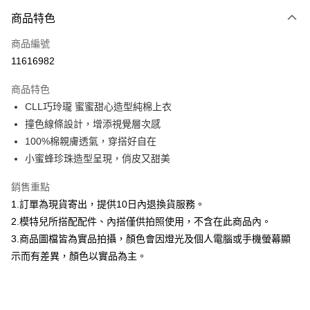
付款方式
商品特色
信用卡一次付款
商品編號
信用卡分期付款
11616982
3 期 0 利率 每期
NT$560
21家銀行
商品特色
合作金庫商業銀行
第一商業銀行
超商取貨付款
CLL巧玲瓏 蜜蜜甜心造型純棉上衣
華南商業銀行
彰化商業銀行
撞色線條設計，增添視覺層次感
LINE Pay
上海商業儲蓄銀行
台北富邦商業銀行
國泰世華商業銀行
兆豐國際商業銀行
100%棉親膚透氣，穿搭好自在
Apple Pay
臺灣中小企業銀行
台中商業銀行
小蜜蜂珍珠造型呈現，俏皮又甜美
匯豐（台灣）商業銀行
華泰商業銀行
街口支付
聯邦商業銀行
遠東國際商業銀行
銷售重點
元大商業銀行
永豐商業銀行
悠遊付
1.訂單為現貨寄出，提供10日內退換貨服務。
玉山商業銀行
星展（台灣）商業銀行
2.模特兒所搭配配件、內搭僅供拍照使用，不含在此商品內。
台新國際商業銀行
中國信託商業銀行
Google Pay
3.商品圖檔皆為實品拍攝，顏色會因燈光及個人電腦或手機螢幕顯
台灣樂天信用卡公司
全盈+PAY
示而有差異，顏色以實品為主。
大哥付你分期
相關說明