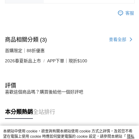
客服
商品相關分類 (3)
查看全部
首購限定｜88折優惠
2026春夏新品上市
APP下單｜現折$100
評價
喜歡這個商品嗎？購買後給他一個好評吧
本分類熱銷
全站排行
本網站中使用 cookie，欲查詢有關本網站使用 cookie 方式之詳情，及若您不希
熱門標籤
望在電腦上使用 cookie 時應如何變更電腦的 cookie 設定，請參閱本網站「
隱私