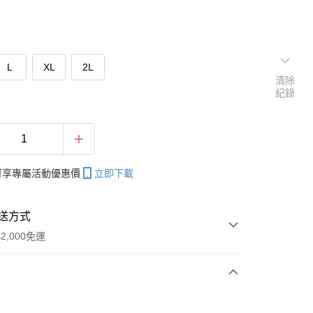
L
XL
2L
清除
紀錄
帳可享專屬活動優惠價
立即下載
送方式
2,000免運
次付款