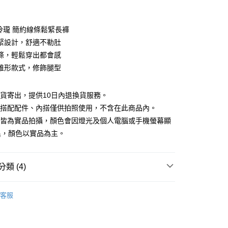
期付款
0 利率 每期
NT$593
21家銀行
巧玲瓏 簡約線條鬆緊長褲
庫商業銀行
第一商業銀行
緊設計，舒適不勒肚
付款
業銀行
彰化商業銀行
條，輕鬆穿出都會感
業儲蓄銀行
台北富邦商業銀行
錐形款式，修飾腿型
華商業銀行
兆豐國際商業銀行
小企業銀行
台中商業銀行
台灣）商業銀行
華泰商業銀行
現貨寄出，提供10日內退換貨服務。
業銀行
遠東國際商業銀行
所搭配配件、內搭僅供拍照使用，不含在此商品內。
業銀行
永豐商業銀行
檔皆為實品拍攝，顏色會因燈光及個人電腦或手機螢幕顯
業銀行
星展（台灣）商業銀行
異，顏色以實品為主。
際商業銀行
中國信託商業銀行
y
天信用卡公司
類 (4)
分期
88折優惠
客服
你分期使用說明】
款｜好評推薦
享後付
由台灣大哥大提供，台灣大哥大用戶可立即使用無須另外申請。
式選擇「大哥付你分期」，訂單成立後會自動跳轉到大哥付的交易
夏新品上市
APP下單｜現折$100
證手機門號後，選擇欲分期的期數、繳款截止日，確認付款後即
FTEE先享後付」】