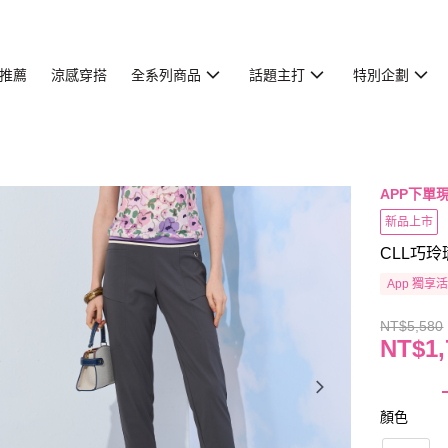
推薦
涼感穿搭
全系列商品
話題主打
特別企劃
APP下單現
新品上市
CLL巧玲
App 獨享
NT$5,580
NT$1,
顏色