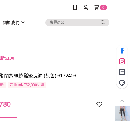
0
關於我們
折$100
瓏 簡約線條鬆緊長褲 (灰色) 6172406
活動
超取滿NT$2,000免運
780