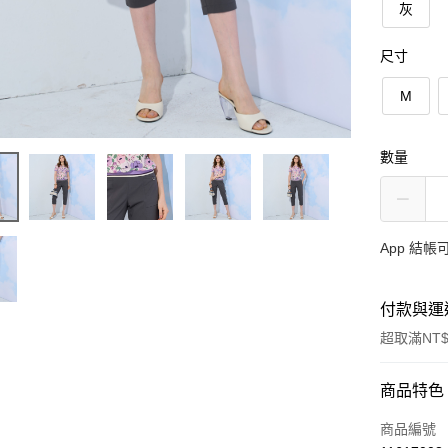
灰
尺寸
M
數量
App 結
付款與運
超取滿NT$
付款方式
商品特色
信用卡一
商品編號