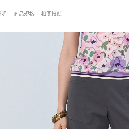
ATM付款
完成交易
AFTEE
▍春夏商
3.實際核
便利好安
說明
商品規格
相關推薦
4.訂單成
１．簡單
消。如遇
２．便利
運送方式
無法說明
３．安心
【繳款方
全家取貨
1.分期款
【「AFT
醒簡訊。
每筆NT$1
１．於結帳
2.透過簡
付」結帳
帳／街口支
7-11取貨
２．訂單
３．收到繳
每筆NT$1
【注意事
／ATM／
1.本服務
※ 請注意
宅配
用戶於交
絡購買商品
款買賣價
先享後付
每筆NT$1
2.基於同
※ 交易是
資料（包
是否繳費成
用，由本
付客戶支
3.完整用
【注意事
１．透過由
交易，需
求債權轉
２．關於
https://aft