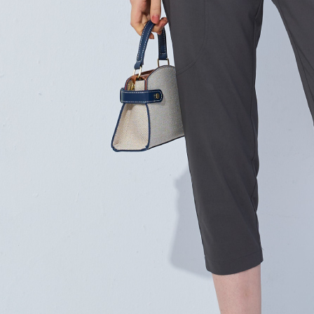
３．未成
「AFTE
任。
４．使用「
即時審查
結果請求
５．嚴禁
形，恩沛
動。