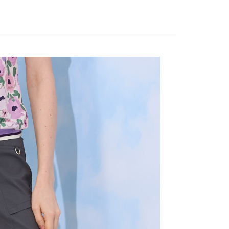
。
先享後付是「在收到商品之後才付款」的支付方式。 讓您購物簡單
品
本季商品
准額度、可分期數及費用金額請依後續交易確認頁面所載為準。
心！
立30分鐘內，如未前往確認交易或遇審核未通過，訂單將自動取
：不需註冊會員、不需綁卡、不需儲值。
「轉專審核」未通過狀況，表示未達大哥付你分期系統評分，恕
：只要手機號碼，簡訊認證，即可結帳。
評估內容。
：先確認商品／服務後，再付款。
式說明】
付款
項不併入電信帳單，「大哥付你分期」於每月結算日後寄送繳費提
EE先享後付」結帳流程】
20，滿NT$2,000(含以上)免運費
方式選擇「AFTEE先享後付」後，將跳轉至「AFTEE先享後
訊連結打開帳單後，可選擇「超商條碼／台灣大直營門市／銀行轉
頁面，進行簡訊認證並確認金額後，即可完成結帳。
付／iPASS MONEY」等通路繳費。
付款
成立數日內，您將收到繳費通知簡訊。
費通知簡訊後14天內，點擊此簡訊中的連結，可透過四大超商
20，滿NT$2,000(含以上)免運費
項】
網路銀行／等多元方式進行付款，方視為交易完成。
係由「台灣大哥大股份有限公司」（以下簡稱本公司）所提供，讓
：結帳手續完成當下不需立刻繳費，但若您需要取消訂單，請聯
易時，得透過本服務購買商品或服務，並由商店將買賣／分期付
的店家。未經商家同意取消之訂單仍視為有效，需透過AFTEE
金債權讓與本公司後，依約使用本公司帳單繳交帳款。
繳納相關費用。
20，滿NT$2,000(含以上)免運費
意付款使用「大哥付你分期」之契約關係目的，商店將以您的個人
否成功請以「AFTEE先享後付 」之結帳頁面顯示為準，若有關於
含姓名、電話或地址）提供予台灣大哥大進項蒐集、處理及利
功／繳費後需取消欲退款等相關疑問，請聯繫「AFTEE先享後
公司與您本人進行分期帳單所需資料之確認、核對及更正。
援中心」
https://netprotections.freshdesk.com/support/home
戶服務條款，請詳閱以下連結：
https://oppay.tw/userRule
項】
恩沛科技股份有限公司提供之「AFTEE先享後付」服務完成之
依本服務之必要範圍內提供個人資料，並將交易相關給付款項請
讓予恩沛科技股份有限公司。
個人資料處理事宜，請瀏覽以下網址：
ee.tw/terms/#terms3