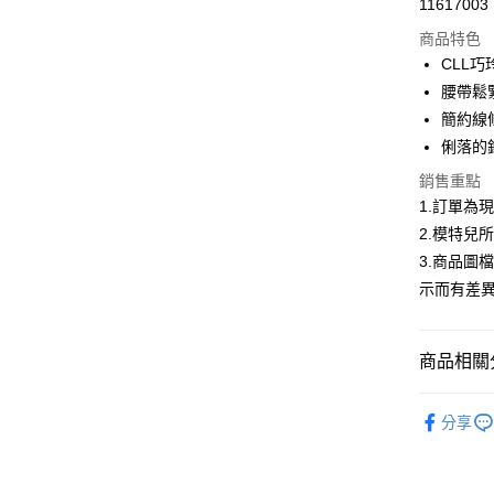
11617003
信用卡分
商品特色
3 期 
CLL
合作金
腰帶鬆
超商取貨
華南商
簡約線
LINE Pay
上海商
俐落的
國泰世
Apple Pay
銷售重點
臺灣中
匯豐（
1.訂單為
街口支付
聯邦商
2.模特兒
元大商
悠遊付
3.商品圖
玉山商
示而有差
台新國
Google Pa
台灣樂
全盈+PAY
商品相關分
大哥付你
首購限定｜
相關說明
分享
【大哥付
熱銷多色
AFTEE先
1.本服務
2.付款方
相關說明
2026春
流程，驗
【關於「A