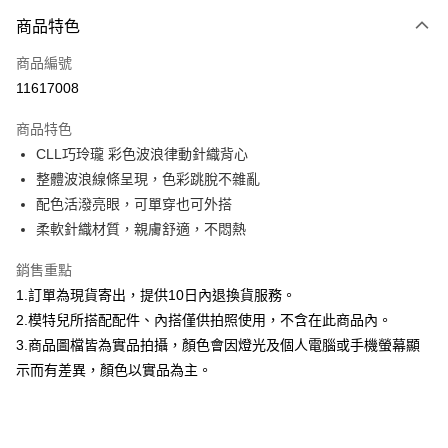
付款方式
商品特色
信用卡一次付款
商品編號
信用卡分期付款
11617008
3 期 0 利率 每期
NT$426
21家銀行
商品特色
合作金庫商業銀行
第一商業銀行
超商取貨付款
CLL巧玲瓏 彩色波浪律動針織背心
華南商業銀行
彰化商業銀行
整體波浪線條呈現，色彩跳脫不雜亂
LINE Pay
上海商業儲蓄銀行
台北富邦商業銀行
國泰世華商業銀行
兆豐國際商業銀行
配色活潑亮眼，可單穿也可外搭
Apple Pay
臺灣中小企業銀行
台中商業銀行
柔軟針織材質，親膚舒適，不悶熱
匯豐（台灣）商業銀行
華泰商業銀行
街口支付
聯邦商業銀行
遠東國際商業銀行
銷售重點
元大商業銀行
永豐商業銀行
悠遊付
1.訂單為現貨寄出，提供10日內退換貨服務。
玉山商業銀行
星展（台灣）商業銀行
2.模特兒所搭配配件、內搭僅供拍照使用，不含在此商品內。
台新國際商業銀行
中國信託商業銀行
Google Pay
3.商品圖檔皆為實品拍攝，顏色會因燈光及個人電腦或手機螢幕顯
台灣樂天信用卡公司
大哥付你分期
示而有差異，顏色以實品為主。
相關說明
【大哥付你分期使用說明】
AFTEE先享後付
1.本服務由台灣大哥大提供，台灣大哥大用戶可立即使用無須另外申請。