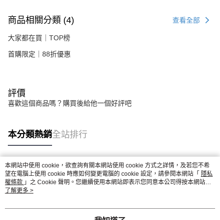
商品相關分類 (4)
查看全部
大家都在買｜TOP榜
首購限定｜88折優惠
評價
喜歡這個商品嗎？購買後給他一個好評吧
本分類熱銷
全站排行
本網站中使用 cookie，欲查詢有關本網站使用 cookie 方式之詳情，及若您不希
熱門標籤
望在電腦上使用 cookie 時應如何變更電腦的 cookie 設定，請參閱本網站「
隱私
權條款
」之 Cookie 聲明。您繼續使用本網站即表示您同意本公司得按本網站使
用條款之 Cookie 聲明使用 cookie。
了解更多 >