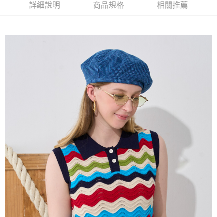
2.付款方式選擇「大哥付你分期」，訂單成立後會自動跳轉到大哥付的交易
相關說明
詳細說明
商品規格
相關推薦
流程，驗證手機門號後，選擇欲分期的期數、繳款截止日，確認付款後即完
【關於「AFTEE先享後付」】
成交易。
ATM付款
AFTEE先享後付是「在收到商品之後才付款」的支付方式。 讓您購物簡單
3.實際核准額度、可分期數及費用金額請依後續交易確認頁面所載為準。
便利好安心！
4.訂單成立30分鐘內，如未前往確認交易或遇審核未通過，訂單將自動取
１．簡單：不需註冊會員、不需綁卡、不需儲值。
運送方式
消。如遇「轉專審核」未通過狀況，表示未達大哥付你分期系統評分，恕無
２．便利：只要手機號碼，簡訊認證，即可結帳。
法說明評估內容。
３．安心：先確認商品／服務後，再付款。
全家取貨付款
【繳款方式說明】
1.分期款項不併入電信帳單，「大哥付你分期」於每月結算日後寄送繳費提
每筆NT$120，滿NT$2,000(含以上)免運費
【「AFTEE先享後付」結帳流程】
醒簡訊。
１．於結帳方式選擇「AFTEE先享後付」後，將跳轉至「AFTEE先享後付」
2.透過簡訊連結打開帳單後，可選擇「超商條碼／台灣大直營門市／銀行轉
7-11取貨付款
結帳頁面，進行簡訊認證並確認金額後，即可完成結帳。
帳／街口支付／iPASS MONEY」等通路繳費。
２．訂單成立數日內，您將收到繳費通知簡訊。
每筆NT$120，滿NT$2,000(含以上)免運費
３．收到繳費通知簡訊後14天內，點擊此簡訊中的連結，可透過四大超商／
【注意事項】
ATM／網路銀行／等多元方式進行付款，方視為交易完成。
宅配
1.本服務係由「台灣大哥大股份有限公司」（以下簡稱本公司）所提供，讓
※ 請注意：結帳手續完成當下不需立刻繳費，但若您需要取消訂單，請聯絡
用戶於交易時，得透過本服務購買商品或服務，並由商店將買賣／分期付款
每筆NT$120，滿NT$2,000(含以上)免運費
購買商品的店家。未經商家同意取消之訂單仍視為有效，需透過AFTEE先享
買賣價金債權讓與本公司後，依約使用本公司帳單繳交帳款。
後付繳納相關費用。
2.基於同意付款使用「大哥付你分期」之契約關係目的，商店將以您的個人
※ 交易是否成功請以「AFTEE先享後付 」之結帳頁面顯示為準，若有關於
資料（包含姓名、電話或地址）提供予台灣大哥大進項蒐集、處理及利用，
是否繳費成功／繳費後需取消欲退款等相關疑問，請聯繫「AFTEE先享後付
由本公司與您本人進行分期帳單所需資料之確認、核對及更正。
客戶支援中心」
https://netprotections.freshdesk.com/support/home
3.完整用戶服務條款，請詳閱以下連結：
https://oppay.tw/userRule
【注意事項】
１．透過由恩沛科技股份有限公司提供之「AFTEE先享後付」服務完成之交
易，需依本服務之必要範圍內提供個人資料，並將交易相關給付款項請求債
權轉讓予恩沛科技股份有限公司。