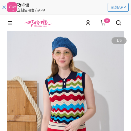
巧玲瓏
開啟APP
立刻使用官方APP
0
1
/
6