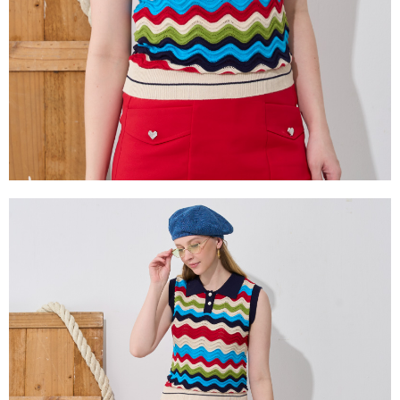
２．關於個人資料處理事宜，請瀏覽以下網址：
https://aftee.tw/terms/#terms3
３．未成年的使用者請事先徵得法定代理人或監護人之同意方可使用
「AFTEE先享後付」，若未經同意申辦者引起之損失，本公司不負相關責
任。
４．使用「AFTEE先享後付」時，將依據個別帳號之用戶狀況，依本公司即
時審查核予不同之上限額度；若仍有額度不足之情形，本公司將視審查結果
請求用戶進行身份認證。
５．嚴禁一人註冊多個帳號或使用他人資訊註冊。若發現惡意使用之情形，
恩沛科技股份有限公司將有權停止該用戶之使用額度並採取法律行動。