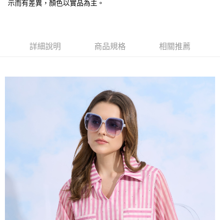
全盈+PAY
示而有差異，顏色以實品為主。
大哥付你分期
相關說明
【大哥付你分期使用說明】
詳細說明
商品規格
相關推薦
AFTEE先享後付
1.本服務由台灣大哥大提供，台灣大哥大用戶可立即使用無須另外申請。
2.付款方式選擇「大哥付你分期」，訂單成立後會自動跳轉到大哥付的交易
相關說明
流程，驗證手機門號後，選擇欲分期的期數、繳款截止日，確認付款後即完
【關於「AFTEE先享後付」】
成交易。
ATM付款
AFTEE先享後付是「在收到商品之後才付款」的支付方式。 讓您購物簡單
3.實際核准額度、可分期數及費用金額請依後續交易確認頁面所載為準。
便利好安心！
4.訂單成立30分鐘內，如未前往確認交易或遇審核未通過，訂單將自動取
１．簡單：不需註冊會員、不需綁卡、不需儲值。
運送方式
消。如遇「轉專審核」未通過狀況，表示未達大哥付你分期系統評分，恕無
２．便利：只要手機號碼，簡訊認證，即可結帳。
法說明評估內容。
３．安心：先確認商品／服務後，再付款。
全家取貨付款
【繳款方式說明】
1.分期款項不併入電信帳單，「大哥付你分期」於每月結算日後寄送繳費提
每筆NT$120，滿NT$2,000(含以上)免運費
【「AFTEE先享後付」結帳流程】
醒簡訊。
１．於結帳方式選擇「AFTEE先享後付」後，將跳轉至「AFTEE先享後付」
2.透過簡訊連結打開帳單後，可選擇「超商條碼／台灣大直營門市／銀行轉
7-11取貨付款
結帳頁面，進行簡訊認證並確認金額後，即可完成結帳。
帳／街口支付／iPASS MONEY」等通路繳費。
２．訂單成立數日內，您將收到繳費通知簡訊。
每筆NT$120，滿NT$2,000(含以上)免運費
３．收到繳費通知簡訊後14天內，點擊此簡訊中的連結，可透過四大超商／
【注意事項】
ATM／網路銀行／等多元方式進行付款，方視為交易完成。
宅配
1.本服務係由「台灣大哥大股份有限公司」（以下簡稱本公司）所提供，讓
※ 請注意：結帳手續完成當下不需立刻繳費，但若您需要取消訂單，請聯絡
用戶於交易時，得透過本服務購買商品或服務，並由商店將買賣／分期付款
每筆NT$120，滿NT$2,000(含以上)免運費
購買商品的店家。未經商家同意取消之訂單仍視為有效，需透過AFTEE先享
買賣價金債權讓與本公司後，依約使用本公司帳單繳交帳款。
後付繳納相關費用。
2.基於同意付款使用「大哥付你分期」之契約關係目的，商店將以您的個人
※ 交易是否成功請以「AFTEE先享後付 」之結帳頁面顯示為準，若有關於
資料（包含姓名、電話或地址）提供予台灣大哥大進項蒐集、處理及利用，