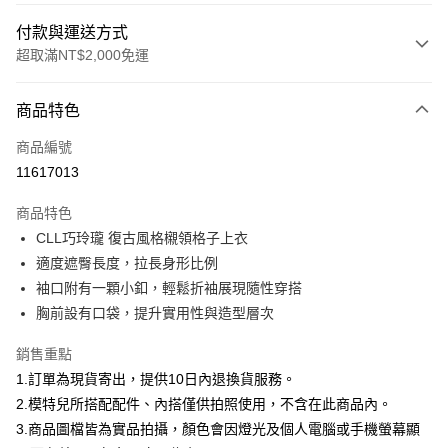
付款與運送方式
超取滿NT$2,000免運
付款方式
商品特色
信用卡一次付款
商品編號
信用卡分期付款
11617013
3 期 0 利率 每期
NT$593
21家銀行
商品特色
合作金庫商業銀行
第一商業銀行
超商取貨付款
CLL巧玲瓏 復古風格櫬領格子上衣
華南商業銀行
彰化商業銀行
適度遮臀長度，拉長身形比例
LINE Pay
上海商業儲蓄銀行
台北富邦商業銀行
國泰世華商業銀行
兆豐國際商業銀行
袖口附有一顆小釦，輕鬆折袖展現隨性穿搭
Apple Pay
臺灣中小企業銀行
台中商業銀行
胸前設有口袋，提升實用性與造型層次
匯豐（台灣）商業銀行
華泰商業銀行
街口支付
聯邦商業銀行
遠東國際商業銀行
銷售重點
元大商業銀行
永豐商業銀行
悠遊付
1.訂單為現貨寄出，提供10日內退換貨服務。
玉山商業銀行
星展（台灣）商業銀行
2.模特兒所搭配配件、內搭僅供拍照使用，不含在此商品內。
台新國際商業銀行
中國信託商業銀行
Google Pay
3.商品圖檔皆為實品拍攝，顏色會因燈光及個人電腦或手機螢幕顯
台灣樂天信用卡公司