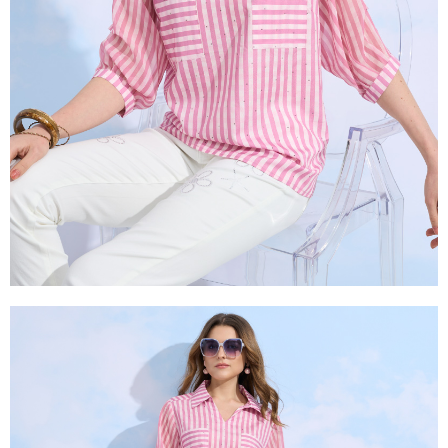
是否繳費成功／繳費後需取消欲退款等相關疑問，請聯繫「AFTEE先享後付
由本公司與您本人進行分期帳單所需資料之確認、核對及更正。
客戶支援中心」
https://netprotections.freshdesk.com/support/home
3.完整用戶服務條款，請詳閱以下連結：
https://oppay.tw/userRule
【注意事項】
１．透過由恩沛科技股份有限公司提供之「AFTEE先享後付」服務完成之交
易，需依本服務之必要範圍內提供個人資料，並將交易相關給付款項請求債
權轉讓予恩沛科技股份有限公司。
２．關於個人資料處理事宜，請瀏覽以下網址：
https://aftee.tw/terms/#terms3
３．未成年的使用者請事先徵得法定代理人或監護人之同意方可使用
「AFTEE先享後付」，若未經同意申辦者引起之損失，本公司不負相關責
任。
４．使用「AFTEE先享後付」時，將依據個別帳號之用戶狀況，依本公司即
時審查核予不同之上限額度；若仍有額度不足之情形，本公司將視審查結果
請求用戶進行身份認證。
５．嚴禁一人註冊多個帳號或使用他人資訊註冊。若發現惡意使用之情形，
恩沛科技股份有限公司將有權停止該用戶之使用額度並採取法律行動。