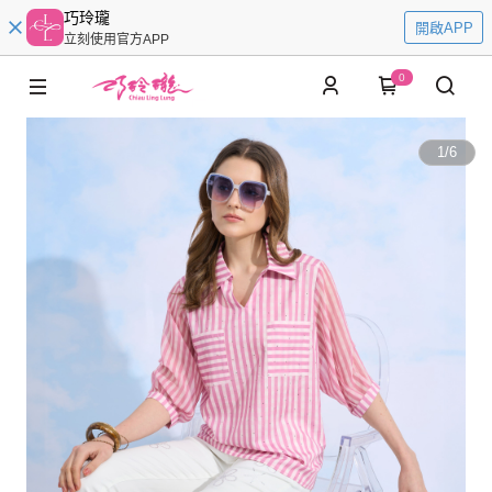
巧玲瓏
開啟APP
立刻使用官方APP
0
1
/
6