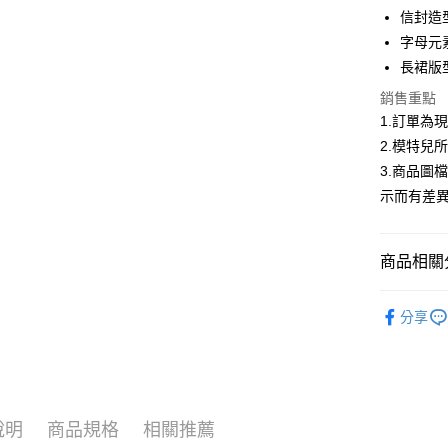
合作金
信封造
超商取貨
華南商
字母元
LINE Pay
上海商
長裙版
國泰世
Apple Pay
銷售重點
臺灣中
匯豐（
1.訂單為
街口支付
聯邦商
2.模特兒
元大商
悠遊付
3.商品圖
玉山商
示而有差
台新國
Google Pa
台灣樂
大哥付你
商品相關分
相關說明
【大哥付
AFTEE先
大家都在買
1.本服務
分享
2.付款方
相關說明
首購限定｜
流程，驗
【關於「A
ATM付款
完成交易
AFTEE
2026春
3.實際核
便利好安
4.訂單成
１．簡單
▍春夏商
消。如遇
２．便利
運送方式
說明
商品規格
相關推薦
無法說明
３．安心
【繳款方