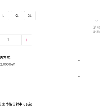
L
XL
2L
清除
紀錄
送方式
2,000免運
次付款
期付款
0 利率 每期
NT$757
21家銀行
巧玲瓏 率性信封字母長裙