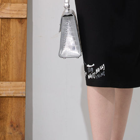
結果請求
５．嚴禁
形，恩沛
動。