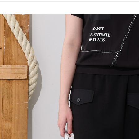
全家取貨
1.分期款
【「AFT
醒簡訊。
每筆NT$1
１．於結帳
2.透過簡
付」結帳
帳／街口支
7-11取貨
２．訂單
３．收到繳
每筆NT$1
【注意事
／ATM／
1.本服務
※ 請注意
宅配
用戶於交
絡購買商品
款買賣價
先享後付
每筆NT$1
2.基於同
※ 交易是
資料（包
是否繳費成
用，由本
付客戶支
3.完整用
【注意事
１．透過由
交易，需
求債權轉
２．關於
https://aft
３．未成
「AFTE
任。
４．使用「
即時審查