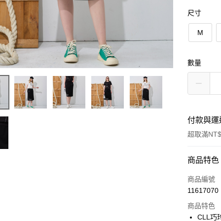
尺寸
M
數量
付款與運
超取滿NT$
付款方式
商品特色
信用卡一
商品編號
11617070
信用卡分
商品特色
3 期 
CLL