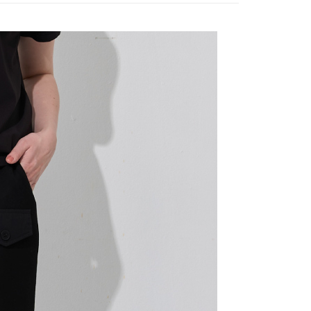
付款
項不併入電信帳單，「大哥付你分期」於每月結算日後寄送繳費提
EE先享後付」結帳流程】
20，滿NT$2,000(含以上)免運費
方式選擇「AFTEE先享後付」後，將跳轉至「AFTEE先享後
訊連結打開帳單後，可選擇「超商條碼／台灣大直營門市／銀行轉
頁面，進行簡訊認證並確認金額後，即可完成結帳。
付／iPASS MONEY」等通路繳費。
付款
成立數日內，您將收到繳費通知簡訊。
費通知簡訊後14天內，點擊此簡訊中的連結，可透過四大超商
20，滿NT$2,000(含以上)免運費
項】
網路銀行／等多元方式進行付款，方視為交易完成。
係由「台灣大哥大股份有限公司」（以下簡稱本公司）所提供，讓
：結帳手續完成當下不需立刻繳費，但若您需要取消訂單，請聯
易時，得透過本服務購買商品或服務，並由商店將買賣／分期付
的店家。未經商家同意取消之訂單仍視為有效，需透過AFTEE
金債權讓與本公司後，依約使用本公司帳單繳交帳款。
繳納相關費用。
20，滿NT$2,000(含以上)免運費
意付款使用「大哥付你分期」之契約關係目的，商店將以您的個人
否成功請以「AFTEE先享後付 」之結帳頁面顯示為準，若有關於
含姓名、電話或地址）提供予台灣大哥大進項蒐集、處理及利
功／繳費後需取消欲退款等相關疑問，請聯繫「AFTEE先享後
公司與您本人進行分期帳單所需資料之確認、核對及更正。
援中心」
https://netprotections.freshdesk.com/support/home
戶服務條款，請詳閱以下連結：
https://oppay.tw/userRule
項】
恩沛科技股份有限公司提供之「AFTEE先享後付」服務完成之
依本服務之必要範圍內提供個人資料，並將交易相關給付款項請
讓予恩沛科技股份有限公司。
個人資料處理事宜，請瀏覽以下網址：
ee.tw/terms/#terms3
年的使用者請事先徵得法定代理人或監護人之同意方可使用
E先享後付」，若未經同意申辦者引起之損失，本公司不負相關責
AFTEE先享後付」時，將依據個別帳號之用戶狀況，依本公司
核予不同之上限額度；若仍有額度不足之情形，本公司將視審查