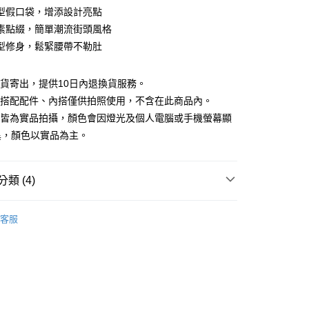
庫商業銀行
第一商業銀行
型假口袋，增添設計亮點
付款
業銀行
彰化商業銀行
素點綴，簡單潮流街頭風格
業儲蓄銀行
台北富邦商業銀行
型修身，鬆緊腰帶不勒肚
華商業銀行
兆豐國際商業銀行
小企業銀行
台中商業銀行
台灣）商業銀行
華泰商業銀行
現貨寄出，提供10日內退換貨服務。
業銀行
遠東國際商業銀行
所搭配配件、內搭僅供拍照使用，不含在此商品內。
業銀行
永豐商業銀行
檔皆為實品拍攝，顏色會因燈光及個人電腦或手機螢幕顯
業銀行
星展（台灣）商業銀行
異，顏色以實品為主。
際商業銀行
中國信託商業銀行
y
天信用卡公司
分期
類 (4)
你分期使用說明】
享後付
｜TOP榜
由台灣大哥大提供，台灣大哥大用戶可立即使用無須另外申請。
客服
式選擇「大哥付你分期」，訂單成立後會自動跳轉到大哥付的交易
88折優惠
證手機門號後，選擇欲分期的期數、繳款截止日，確認付款後即
FTEE先享後付」】
。
先享後付是「在收到商品之後才付款」的支付方式。 讓您購物簡單
夏新品上市
特降3折起｜滿件再88折
准額度、可分期數及費用金額請依後續交易確認頁面所載為準。
心！
立30分鐘內，如未前往確認交易或遇審核未通過，訂單將自動取
：不需註冊會員、不需綁卡、不需儲值。
品
本季商品
「轉專審核」未通過狀況，表示未達大哥付你分期系統評分，恕
：只要手機號碼，簡訊認證，即可結帳。
評估內容。
：先確認商品／服務後，再付款。
式說明】