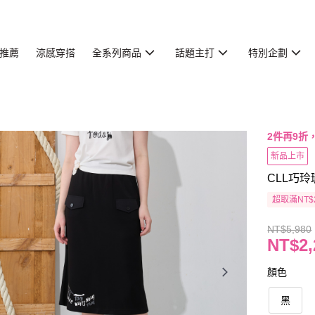
推薦
涼感穿搭
全系列商品
話題主打
特別企劃
2件再9折
新品上市
CLL巧玲
超取滿NT$
NT$5,980
NT$2,
顏色
黑