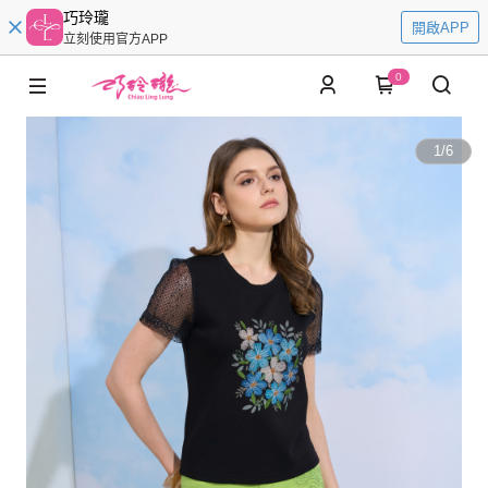
巧玲瓏
開啟APP
立刻使用官方APP
0
1
/
6