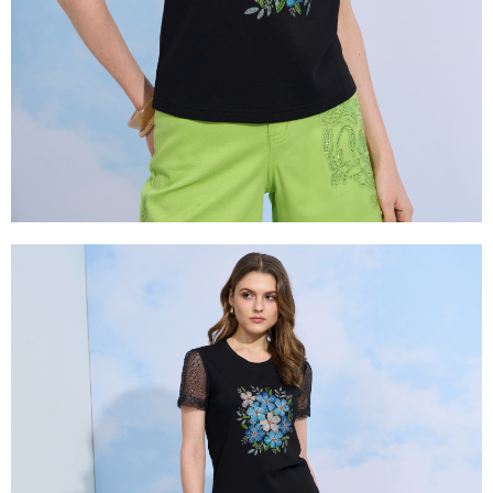
２．關於個人資料處理事宜，請瀏覽以下網址：
https://aftee.tw/terms/#terms3
３．未成年的使用者請事先徵得法定代理人或監護人之同意方可使用
「AFTEE先享後付」，若未經同意申辦者引起之損失，本公司不負相關責
任。
４．使用「AFTEE先享後付」時，將依據個別帳號之用戶狀況，依本公司即
時審查核予不同之上限額度；若仍有額度不足之情形，本公司將視審查結果
請求用戶進行身份認證。
５．嚴禁一人註冊多個帳號或使用他人資訊註冊。若發現惡意使用之情形，
恩沛科技股份有限公司將有權停止該用戶之使用額度並採取法律行動。