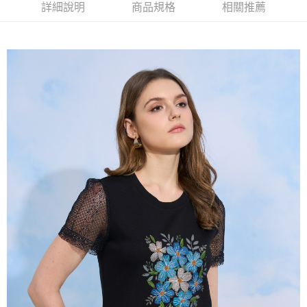
2.付款方式選擇「大哥付你分期」，訂單成立後會自動跳轉到大哥付的交易
相關說明
詳細說明
商品規格
相關推薦
流程，驗證手機門號後，選擇欲分期的期數、繳款截止日，確認付款後即完
【關於「AFTEE先享後付」】
成交易。
ATM付款
AFTEE先享後付是「在收到商品之後才付款」的支付方式。 讓您購物簡單
3.實際核准額度、可分期數及費用金額請依後續交易確認頁面所載為準。
便利好安心！
4.訂單成立30分鐘內，如未前往確認交易或遇審核未通過，訂單將自動取
１．簡單：不需註冊會員、不需綁卡、不需儲值。
運送方式
消。如遇「轉專審核」未通過狀況，表示未達大哥付你分期系統評分，恕無
２．便利：只要手機號碼，簡訊認證，即可結帳。
法說明評估內容。
３．安心：先確認商品／服務後，再付款。
全家取貨付款
【繳款方式說明】
1.分期款項不併入電信帳單，「大哥付你分期」於每月結算日後寄送繳費提
每筆NT$120，滿NT$2,000(含以上)免運費
【「AFTEE先享後付」結帳流程】
醒簡訊。
１．於結帳方式選擇「AFTEE先享後付」後，將跳轉至「AFTEE先享後付」
2.透過簡訊連結打開帳單後，可選擇「超商條碼／台灣大直營門市／銀行轉
7-11取貨付款
結帳頁面，進行簡訊認證並確認金額後，即可完成結帳。
帳／街口支付／iPASS MONEY」等通路繳費。
２．訂單成立數日內，您將收到繳費通知簡訊。
每筆NT$120，滿NT$2,000(含以上)免運費
３．收到繳費通知簡訊後14天內，點擊此簡訊中的連結，可透過四大超商／
【注意事項】
ATM／網路銀行／等多元方式進行付款，方視為交易完成。
宅配
1.本服務係由「台灣大哥大股份有限公司」（以下簡稱本公司）所提供，讓
※ 請注意：結帳手續完成當下不需立刻繳費，但若您需要取消訂單，請聯絡
用戶於交易時，得透過本服務購買商品或服務，並由商店將買賣／分期付款
每筆NT$120，滿NT$2,000(含以上)免運費
購買商品的店家。未經商家同意取消之訂單仍視為有效，需透過AFTEE先享
買賣價金債權讓與本公司後，依約使用本公司帳單繳交帳款。
後付繳納相關費用。
2.基於同意付款使用「大哥付你分期」之契約關係目的，商店將以您的個人
※ 交易是否成功請以「AFTEE先享後付 」之結帳頁面顯示為準，若有關於
資料（包含姓名、電話或地址）提供予台灣大哥大進項蒐集、處理及利用，
是否繳費成功／繳費後需取消欲退款等相關疑問，請聯繫「AFTEE先享後付
由本公司與您本人進行分期帳單所需資料之確認、核對及更正。
客戶支援中心」
https://netprotections.freshdesk.com/support/home
3.完整用戶服務條款，請詳閱以下連結：
https://oppay.tw/userRule
【注意事項】
１．透過由恩沛科技股份有限公司提供之「AFTEE先享後付」服務完成之交
易，需依本服務之必要範圍內提供個人資料，並將交易相關給付款項請求債
權轉讓予恩沛科技股份有限公司。