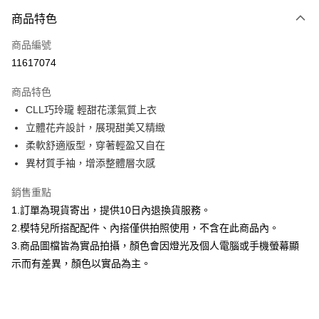
付款方式
商品特色
信用卡一次付款
商品編號
信用卡分期付款
11617074
3 期 0 利率 每期
NT$660
21家銀行
商品特色
合作金庫商業銀行
第一商業銀行
超商取貨付款
CLL巧玲瓏 輕甜花漾氣質上衣
華南商業銀行
彰化商業銀行
立體花卉設計，展現甜美又精緻
LINE Pay
上海商業儲蓄銀行
台北富邦商業銀行
國泰世華商業銀行
兆豐國際商業銀行
柔軟舒適版型，穿著輕盈又自在
Apple Pay
臺灣中小企業銀行
台中商業銀行
異材質手袖，增添整體層次感
匯豐（台灣）商業銀行
華泰商業銀行
街口支付
聯邦商業銀行
遠東國際商業銀行
銷售重點
元大商業銀行
永豐商業銀行
悠遊付
1.訂單為現貨寄出，提供10日內退換貨服務。
玉山商業銀行
星展（台灣）商業銀行
2.模特兒所搭配配件、內搭僅供拍照使用，不含在此商品內。
台新國際商業銀行
中國信託商業銀行
Google Pay
3.商品圖檔皆為實品拍攝，顏色會因燈光及個人電腦或手機螢幕顯
台灣樂天信用卡公司
大哥付你分期
示而有差異，顏色以實品為主。
相關說明
【大哥付你分期使用說明】
AFTEE先享後付
1.本服務由台灣大哥大提供，台灣大哥大用戶可立即使用無須另外申請。