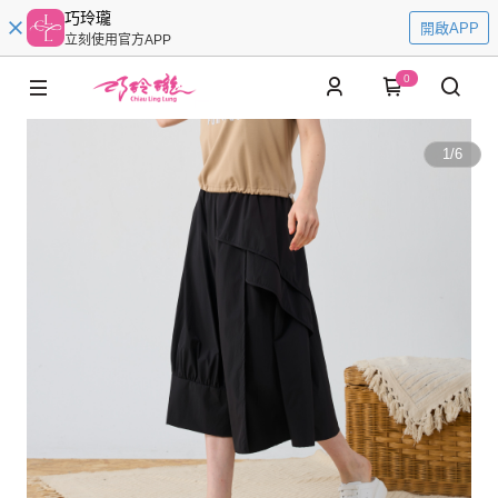
巧玲瓏
開啟APP
立刻使用官方APP
0
1
/
6