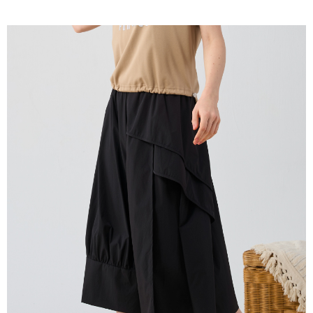
成交易。
ATM付款
AFTEE先享後付是「在收到商品之後才付款」的支付方式。 讓您購物簡單
3.實際核准額度、可分期數及費用金額請依後續交易確認頁面所載為準。
便利好安心！
4.訂單成立30分鐘內，如未前往確認交易或遇審核未通過，訂單將自動取
１．簡單：不需註冊會員、不需綁卡、不需儲值。
運送方式
消。如遇「轉專審核」未通過狀況，表示未達大哥付你分期系統評分，恕無
２．便利：只要手機號碼，簡訊認證，即可結帳。
法說明評估內容。
３．安心：先確認商品／服務後，再付款。
全家取貨付款
【繳款方式說明】
1.分期款項不併入電信帳單，「大哥付你分期」於每月結算日後寄送繳費提
每筆NT$120，滿NT$2,000(含以上)免運費
【「AFTEE先享後付」結帳流程】
醒簡訊。
１．於結帳方式選擇「AFTEE先享後付」後，將跳轉至「AFTEE先享後付」
2.透過簡訊連結打開帳單後，可選擇「超商條碼／台灣大直營門市／銀行轉
7-11取貨付款
結帳頁面，進行簡訊認證並確認金額後，即可完成結帳。
帳／街口支付／iPASS MONEY」等通路繳費。
２．訂單成立數日內，您將收到繳費通知簡訊。
每筆NT$120，滿NT$2,000(含以上)免運費
３．收到繳費通知簡訊後14天內，點擊此簡訊中的連結，可透過四大超商／
【注意事項】
ATM／網路銀行／等多元方式進行付款，方視為交易完成。
宅配
1.本服務係由「台灣大哥大股份有限公司」（以下簡稱本公司）所提供，讓
※ 請注意：結帳手續完成當下不需立刻繳費，但若您需要取消訂單，請聯絡
用戶於交易時，得透過本服務購買商品或服務，並由商店將買賣／分期付款
每筆NT$120，滿NT$2,000(含以上)免運費
購買商品的店家。未經商家同意取消之訂單仍視為有效，需透過AFTEE先享
買賣價金債權讓與本公司後，依約使用本公司帳單繳交帳款。
後付繳納相關費用。
2.基於同意付款使用「大哥付你分期」之契約關係目的，商店將以您的個人
※ 交易是否成功請以「AFTEE先享後付 」之結帳頁面顯示為準，若有關於
資料（包含姓名、電話或地址）提供予台灣大哥大進項蒐集、處理及利用，
是否繳費成功／繳費後需取消欲退款等相關疑問，請聯繫「AFTEE先享後付
由本公司與您本人進行分期帳單所需資料之確認、核對及更正。
客戶支援中心」
https://netprotections.freshdesk.com/support/home
3.完整用戶服務條款，請詳閱以下連結：
https://oppay.tw/userRule
【注意事項】
１．透過由恩沛科技股份有限公司提供之「AFTEE先享後付」服務完成之交
易，需依本服務之必要範圍內提供個人資料，並將交易相關給付款項請求債
權轉讓予恩沛科技股份有限公司。
２．關於個人資料處理事宜，請瀏覽以下網址：
https://aftee.tw/terms/#terms3