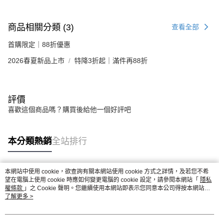
商品相關分類 (3)
查看全部
首購限定｜88折優惠
2026春夏新品上市
特降3折起｜滿件再88折
評價
喜歡這個商品嗎？購買後給他一個好評吧
本分類熱銷
全站排行
本網站中使用 cookie，欲查詢有關本網站使用 cookie 方式之詳情，及若您不希
熱門標籤
望在電腦上使用 cookie 時應如何變更電腦的 cookie 設定，請參閱本網站「
隱私
權條款
」之 Cookie 聲明。您繼續使用本網站即表示您同意本公司得按本網站使
用條款之 Cookie 聲明使用 cookie。
了解更多 >