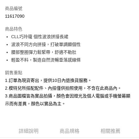
信用卡一次付款
商品編號
信用卡分期付款
11617090
3 期 0 利率 每期
NT$697
21家銀行
商品特色
合作金庫商業銀行
第一商業銀行
超商取貨付款
CLL巧玲瓏 個性波浪拼接長裙
華南商業銀行
彰化商業銀行
波浪不同方向拼接，打破單調顯個性
LINE Pay
上海商業儲蓄銀行
台北富邦商業銀行
國泰世華商業銀行
兆豐國際商業銀行
腰部整圈彈力鬆緊帶，舒適不勒肚
Apple Pay
臺灣中小企業銀行
台中商業銀行
輕盈不料，製造自然流暢垂落感線條
匯豐（台灣）商業銀行
華泰商業銀行
街口支付
聯邦商業銀行
遠東國際商業銀行
銷售重點
元大商業銀行
永豐商業銀行
悠遊付
1.訂單為現貨寄出，提供10日內退換貨服務。
玉山商業銀行
星展（台灣）商業銀行
2.模特兒所搭配配件、內搭僅供拍照使用，不含在此商品內。
台新國際商業銀行
中國信託商業銀行
Google Pay
3.商品圖檔皆為實品拍攝，顏色會因燈光及個人電腦或手機螢幕顯
台灣樂天信用卡公司
大哥付你分期
示而有差異，顏色以實品為主。
相關說明
【大哥付你分期使用說明】
AFTEE先享後付
1.本服務由台灣大哥大提供，台灣大哥大用戶可立即使用無須另外申請。
2.付款方式選擇「大哥付你分期」，訂單成立後會自動跳轉到大哥付的交易
相關說明
詳細說明
商品規格
相關推薦
流程，驗證手機門號後，選擇欲分期的期數、繳款截止日，確認付款後即完
【關於「AFTEE先享後付」】