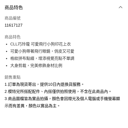
付款方式
商品特色
信用卡一次付款
商品編號
信用卡分期付款
11617127
3 期 0 利率 每期
NT$560
21家銀行
商品特色
合作金庫商業銀行
第一商業銀行
超商取貨付款
CLL巧玲瓏 可愛飛行小狗印花上衣
華南商業銀行
彰化商業銀行
可愛小狗帶著飛行眼鏡，俏皮又可愛
LINE Pay
上海商業儲蓄銀行
台北富邦商業銀行
國泰世華商業銀行
兆豐國際商業銀行
格紋拼布點綴，增添視覺亮點不單調
Apple Pay
臺灣中小企業銀行
台中商業銀行
大身剪裁，完美修飾身材比例
匯豐（台灣）商業銀行
華泰商業銀行
街口支付
聯邦商業銀行
遠東國際商業銀行
銷售重點
元大商業銀行
永豐商業銀行
悠遊付
1.訂單為現貨寄出，提供10日內退換貨服務。
玉山商業銀行
星展（台灣）商業銀行
2.模特兒所搭配配件、內搭僅供拍照使用，不含在此商品內。
台新國際商業銀行
中國信託商業銀行
Google Pay
3.商品圖檔皆為實品拍攝，顏色會因燈光及個人電腦或手機螢幕顯
台灣樂天信用卡公司
全盈+PAY
示而有差異，顏色以實品為主。
大哥付你分期
相關說明