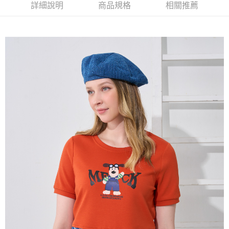
【大哥付你分期使用說明】
詳細說明
商品規格
相關推薦
AFTEE先享後付
1.本服務由台灣大哥大提供，台灣大哥大用戶可立即使用無須另外申請。
2.付款方式選擇「大哥付你分期」，訂單成立後會自動跳轉到大哥付的交易
相關說明
流程，驗證手機門號後，選擇欲分期的期數、繳款截止日，確認付款後即完
【關於「AFTEE先享後付」】
成交易。
ATM付款
AFTEE先享後付是「在收到商品之後才付款」的支付方式。 讓您購物簡單
3.實際核准額度、可分期數及費用金額請依後續交易確認頁面所載為準。
便利好安心！
4.訂單成立30分鐘內，如未前往確認交易或遇審核未通過，訂單將自動取
１．簡單：不需註冊會員、不需綁卡、不需儲值。
運送方式
消。如遇「轉專審核」未通過狀況，表示未達大哥付你分期系統評分，恕無
２．便利：只要手機號碼，簡訊認證，即可結帳。
法說明評估內容。
３．安心：先確認商品／服務後，再付款。
全家取貨付款
【繳款方式說明】
1.分期款項不併入電信帳單，「大哥付你分期」於每月結算日後寄送繳費提
每筆NT$120，滿NT$2,000(含以上)免運費
【「AFTEE先享後付」結帳流程】
醒簡訊。
１．於結帳方式選擇「AFTEE先享後付」後，將跳轉至「AFTEE先享後付」
2.透過簡訊連結打開帳單後，可選擇「超商條碼／台灣大直營門市／銀行轉
7-11取貨付款
結帳頁面，進行簡訊認證並確認金額後，即可完成結帳。
帳／街口支付／iPASS MONEY」等通路繳費。
２．訂單成立數日內，您將收到繳費通知簡訊。
每筆NT$120，滿NT$2,000(含以上)免運費
３．收到繳費通知簡訊後14天內，點擊此簡訊中的連結，可透過四大超商／
【注意事項】
ATM／網路銀行／等多元方式進行付款，方視為交易完成。
宅配
1.本服務係由「台灣大哥大股份有限公司」（以下簡稱本公司）所提供，讓
※ 請注意：結帳手續完成當下不需立刻繳費，但若您需要取消訂單，請聯絡
用戶於交易時，得透過本服務購買商品或服務，並由商店將買賣／分期付款
每筆NT$120，滿NT$2,000(含以上)免運費
購買商品的店家。未經商家同意取消之訂單仍視為有效，需透過AFTEE先享
買賣價金債權讓與本公司後，依約使用本公司帳單繳交帳款。
後付繳納相關費用。
2.基於同意付款使用「大哥付你分期」之契約關係目的，商店將以您的個人
※ 交易是否成功請以「AFTEE先享後付 」之結帳頁面顯示為準，若有關於
資料（包含姓名、電話或地址）提供予台灣大哥大進項蒐集、處理及利用，
是否繳費成功／繳費後需取消欲退款等相關疑問，請聯繫「AFTEE先享後付
由本公司與您本人進行分期帳單所需資料之確認、核對及更正。
客戶支援中心」
https://netprotections.freshdesk.com/support/home
3.完整用戶服務條款，請詳閱以下連結：
https://oppay.tw/userRule
【注意事項】
１．透過由恩沛科技股份有限公司提供之「AFTEE先享後付」服務完成之交