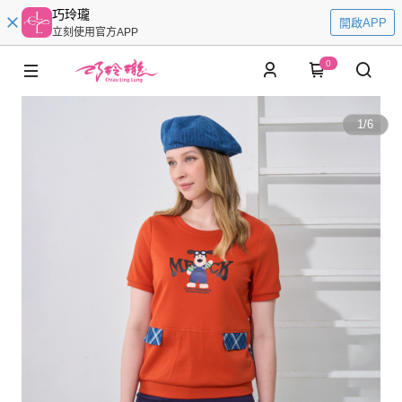
巧玲瓏
開啟APP
立刻使用官方APP
0
1
/
6