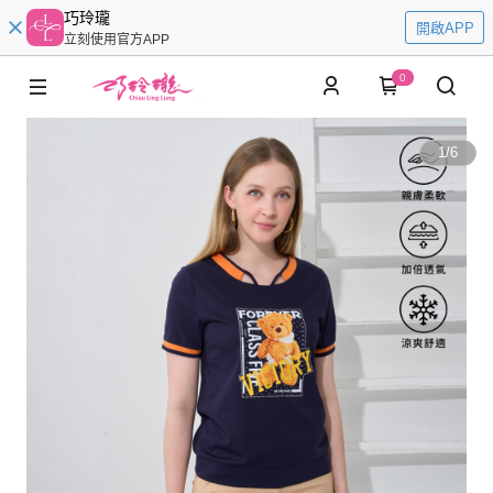
巧玲瓏
開啟APP
立刻使用官方APP
0
1
/
6