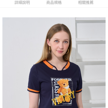
【大哥付你分期使用說明】
詳細說明
商品規格
相關推薦
AFTEE先享後付
1.本服務由台灣大哥大提供，台灣大哥大用戶可立即使用無須另外申請。
2.付款方式選擇「大哥付你分期」，訂單成立後會自動跳轉到大哥付的交易
相關說明
流程，驗證手機門號後，選擇欲分期的期數、繳款截止日，確認付款後即完
【關於「AFTEE先享後付」】
成交易。
ATM付款
AFTEE先享後付是「在收到商品之後才付款」的支付方式。 讓您購物簡單
3.實際核准額度、可分期數及費用金額請依後續交易確認頁面所載為準。
便利好安心！
4.訂單成立30分鐘內，如未前往確認交易或遇審核未通過，訂單將自動取
１．簡單：不需註冊會員、不需綁卡、不需儲值。
運送方式
消。如遇「轉專審核」未通過狀況，表示未達大哥付你分期系統評分，恕無
２．便利：只要手機號碼，簡訊認證，即可結帳。
法說明評估內容。
３．安心：先確認商品／服務後，再付款。
全家取貨付款
【繳款方式說明】
1.分期款項不併入電信帳單，「大哥付你分期」於每月結算日後寄送繳費提
每筆NT$120，滿NT$2,000(含以上)免運費
【「AFTEE先享後付」結帳流程】
醒簡訊。
１．於結帳方式選擇「AFTEE先享後付」後，將跳轉至「AFTEE先享後付」
2.透過簡訊連結打開帳單後，可選擇「超商條碼／台灣大直營門市／銀行轉
7-11取貨付款
結帳頁面，進行簡訊認證並確認金額後，即可完成結帳。
帳／街口支付／iPASS MONEY」等通路繳費。
２．訂單成立數日內，您將收到繳費通知簡訊。
每筆NT$120，滿NT$2,000(含以上)免運費
３．收到繳費通知簡訊後14天內，點擊此簡訊中的連結，可透過四大超商／
【注意事項】
ATM／網路銀行／等多元方式進行付款，方視為交易完成。
宅配
1.本服務係由「台灣大哥大股份有限公司」（以下簡稱本公司）所提供，讓
※ 請注意：結帳手續完成當下不需立刻繳費，但若您需要取消訂單，請聯絡
用戶於交易時，得透過本服務購買商品或服務，並由商店將買賣／分期付款
每筆NT$120，滿NT$2,000(含以上)免運費
購買商品的店家。未經商家同意取消之訂單仍視為有效，需透過AFTEE先享
買賣價金債權讓與本公司後，依約使用本公司帳單繳交帳款。
後付繳納相關費用。
2.基於同意付款使用「大哥付你分期」之契約關係目的，商店將以您的個人
※ 交易是否成功請以「AFTEE先享後付 」之結帳頁面顯示為準，若有關於
資料（包含姓名、電話或地址）提供予台灣大哥大進項蒐集、處理及利用，
是否繳費成功／繳費後需取消欲退款等相關疑問，請聯繫「AFTEE先享後付
由本公司與您本人進行分期帳單所需資料之確認、核對及更正。
客戶支援中心」
https://netprotections.freshdesk.com/support/home
3.完整用戶服務條款，請詳閱以下連結：
https://oppay.tw/userRule
【注意事項】
１．透過由恩沛科技股份有限公司提供之「AFTEE先享後付」服務完成之交