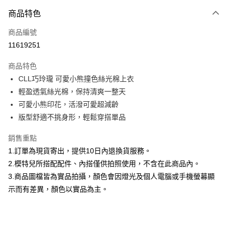
付款方式
商品特色
信用卡一次付款
商品編號
信用卡分期付款
11619251
3 期 0 利率 每期
NT$626
21家銀行
商品特色
合作金庫商業銀行
第一商業銀行
超商取貨付款
CLL巧玲瓏 可愛小熊撞色絲光棉上衣
華南商業銀行
彰化商業銀行
輕盈透氣絲光棉，保持清爽一整天
LINE Pay
上海商業儲蓄銀行
台北富邦商業銀行
國泰世華商業銀行
兆豐國際商業銀行
可愛小熊印花，活潑可愛超減齡
Apple Pay
臺灣中小企業銀行
台中商業銀行
版型舒適不挑身形，輕鬆穿搭單品
匯豐（台灣）商業銀行
華泰商業銀行
街口支付
聯邦商業銀行
遠東國際商業銀行
銷售重點
元大商業銀行
永豐商業銀行
悠遊付
1.訂單為現貨寄出，提供10日內退換貨服務。
玉山商業銀行
星展（台灣）商業銀行
2.模特兒所搭配配件、內搭僅供拍照使用，不含在此商品內。
台新國際商業銀行
中國信託商業銀行
Google Pay
3.商品圖檔皆為實品拍攝，顏色會因燈光及個人電腦或手機螢幕顯
台灣樂天信用卡公司
全盈+PAY
示而有差異，顏色以實品為主。
大哥付你分期
相關說明