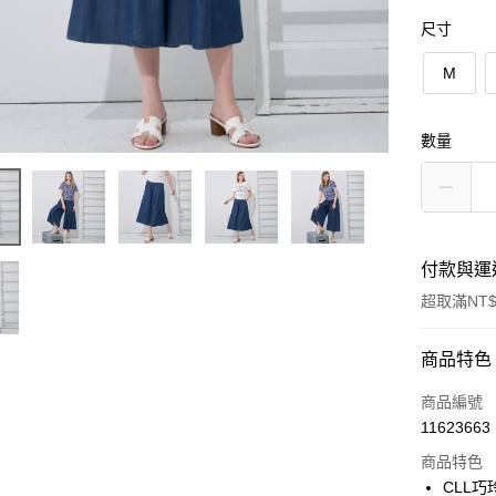
尺寸
M
數量
付款與運
超取滿NT$
付款方式
商品特色
信用卡一
商品編號
11623663
信用卡分
商品特色
3 期 
CLL