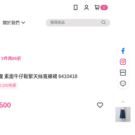
0
關於我們
，3件再88折
瓏 素面牛仔鬆緊天絲寬褲裙 6410418
2,000免運
500