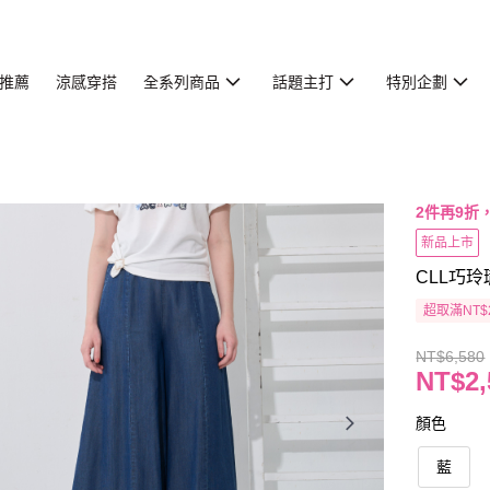
推薦
涼感穿搭
全系列商品
話題主打
特別企劃
2件再9折
新品上市
CLL巧玲
超取滿NT$
NT$6,580
NT$2,
顏色
藍