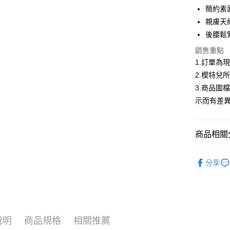
合作金
簡約素
超商取貨
華南商
親膚天
LINE Pay
上海商
後腰鬆
國泰世
Apple Pay
銷售重點
臺灣中
匯豐（
1.訂單為
街口支付
聯邦商
2.模特兒
元大商
悠遊付
3.商品圖
玉山商
示而有差
台新國
Google Pa
台灣樂
大哥付你
商品相關分
相關說明
【大哥付
AFTEE先
首購限定｜
1.本服務
分享
2.付款方
相關說明
2026春
流程，驗
【關於「A
ATM付款
完成交易
AFTEE
▍春夏商
3.實際核
便利好安
4.訂單成
１．簡單
消。如遇
２．便利
運送方式
說明
商品規格
相關推薦
無法說明
３．安心
【繳款方