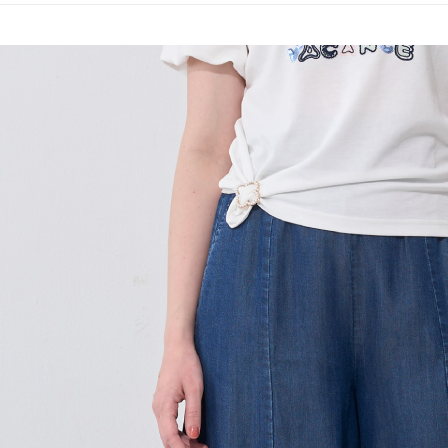
全家取貨
1.分期款
【「AFT
醒簡訊。
每筆NT$1
１．於結帳
2.透過簡
付」結帳
帳／街口支
7-11取貨
２．訂單
３．收到繳
每筆NT$1
【注意事
／ATM／
1.本服務
※ 請注意
宅配
用戶於交
絡購買商品
款買賣價
先享後付
每筆NT$1
2.基於同
※ 交易是
資料（包
是否繳費成
用，由本
付客戶支
3.完整用
【注意事
１．透過由
交易，需
求債權轉
２．關於
https://aft
３．未成
「AFTE
任。
４．使用「
即時審查