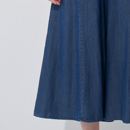
結果請求
５．嚴禁
形，恩沛
動。