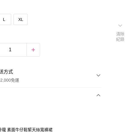
L
XL
清除
紀錄
送方式
2,000免運
次付款
期付款
0 利率 每期
NT$833
21家銀行
巧玲瓏 素面牛仔鬆緊天絲寬褲裙