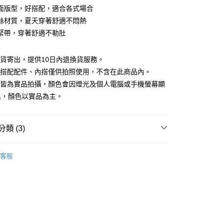
庫商業銀行
第一商業銀行
面版型，好搭配，適合各式場合
付款
業銀行
彰化商業銀行
絲材質，夏天穿著舒適不悶熱
業儲蓄銀行
台北富邦商業銀行
緊帶，穿著舒適不勒肚
華商業銀行
兆豐國際商業銀行
小企業銀行
台中商業銀行
台灣）商業銀行
華泰商業銀行
現貨寄出，提供10日內退換貨服務。
業銀行
遠東國際商業銀行
所搭配配件、內搭僅供拍照使用，不含在此商品內。
業銀行
永豐商業銀行
檔皆為實品拍攝，顏色會因燈光及個人電腦或手機螢幕顯
業銀行
星展（台灣）商業銀行
異，顏色以實品為主。
際商業銀行
中國信託商業銀行
y
天信用卡公司
分期
類 (3)
你分期使用說明】
享後付
88折優惠
由台灣大哥大提供，台灣大哥大用戶可立即使用無須另外申請。
客服
式選擇「大哥付你分期」，訂單成立後會自動跳轉到大哥付的交易
夏新品上市
特降3折起｜滿件再88折
證手機門號後，選擇欲分期的期數、繳款截止日，確認付款後即
FTEE先享後付」】
。
先享後付是「在收到商品之後才付款」的支付方式。 讓您購物簡單
品
本季商品
准額度、可分期數及費用金額請依後續交易確認頁面所載為準。
心！
立30分鐘內，如未前往確認交易或遇審核未通過，訂單將自動取
：不需註冊會員、不需綁卡、不需儲值。
「轉專審核」未通過狀況，表示未達大哥付你分期系統評分，恕
：只要手機號碼，簡訊認證，即可結帳。
評估內容。
：先確認商品／服務後，再付款。
式說明】