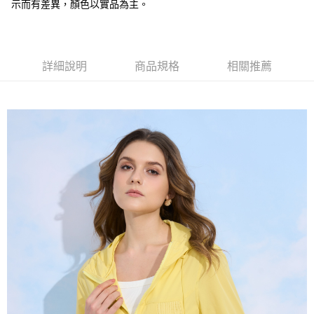
全盈+PAY
示而有差異，顏色以實品為主。
大哥付你分期
相關說明
【大哥付你分期使用說明】
詳細說明
商品規格
相關推薦
AFTEE先享後付
1.本服務由台灣大哥大提供，台灣大哥大用戶可立即使用無須另外申請。
2.付款方式選擇「大哥付你分期」，訂單成立後會自動跳轉到大哥付的交易
相關說明
流程，驗證手機門號後，選擇欲分期的期數、繳款截止日，確認付款後即完
【關於「AFTEE先享後付」】
成交易。
ATM付款
AFTEE先享後付是「在收到商品之後才付款」的支付方式。 讓您購物簡單
3.實際核准額度、可分期數及費用金額請依後續交易確認頁面所載為準。
便利好安心！
4.訂單成立30分鐘內，如未前往確認交易或遇審核未通過，訂單將自動取
１．簡單：不需註冊會員、不需綁卡、不需儲值。
運送方式
消。如遇「轉專審核」未通過狀況，表示未達大哥付你分期系統評分，恕無
２．便利：只要手機號碼，簡訊認證，即可結帳。
法說明評估內容。
３．安心：先確認商品／服務後，再付款。
全家取貨付款
【繳款方式說明】
1.分期款項不併入電信帳單，「大哥付你分期」於每月結算日後寄送繳費提
每筆NT$120，滿NT$2,000(含以上)免運費
【「AFTEE先享後付」結帳流程】
醒簡訊。
１．於結帳方式選擇「AFTEE先享後付」後，將跳轉至「AFTEE先享後付」
2.透過簡訊連結打開帳單後，可選擇「超商條碼／台灣大直營門市／銀行轉
7-11取貨付款
結帳頁面，進行簡訊認證並確認金額後，即可完成結帳。
帳／街口支付／iPASS MONEY」等通路繳費。
２．訂單成立數日內，您將收到繳費通知簡訊。
每筆NT$120，滿NT$2,000(含以上)免運費
３．收到繳費通知簡訊後14天內，點擊此簡訊中的連結，可透過四大超商／
【注意事項】
ATM／網路銀行／等多元方式進行付款，方視為交易完成。
宅配
1.本服務係由「台灣大哥大股份有限公司」（以下簡稱本公司）所提供，讓
※ 請注意：結帳手續完成當下不需立刻繳費，但若您需要取消訂單，請聯絡
用戶於交易時，得透過本服務購買商品或服務，並由商店將買賣／分期付款
每筆NT$120，滿NT$2,000(含以上)免運費
購買商品的店家。未經商家同意取消之訂單仍視為有效，需透過AFTEE先享
買賣價金債權讓與本公司後，依約使用本公司帳單繳交帳款。
後付繳納相關費用。
2.基於同意付款使用「大哥付你分期」之契約關係目的，商店將以您的個人
※ 交易是否成功請以「AFTEE先享後付 」之結帳頁面顯示為準，若有關於
資料（包含姓名、電話或地址）提供予台灣大哥大進項蒐集、處理及利用，