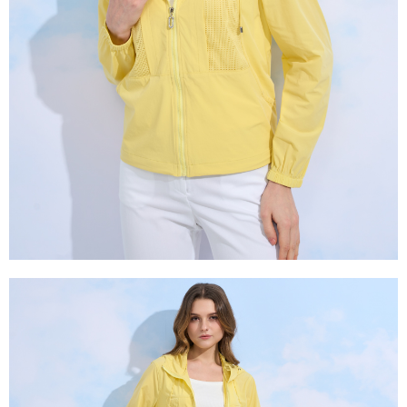
是否繳費成功／繳費後需取消欲退款等相關疑問，請聯繫「AFTEE先享後付
由本公司與您本人進行分期帳單所需資料之確認、核對及更正。
客戶支援中心」
https://netprotections.freshdesk.com/support/home
3.完整用戶服務條款，請詳閱以下連結：
https://oppay.tw/userRule
【注意事項】
１．透過由恩沛科技股份有限公司提供之「AFTEE先享後付」服務完成之交
易，需依本服務之必要範圍內提供個人資料，並將交易相關給付款項請求債
權轉讓予恩沛科技股份有限公司。
２．關於個人資料處理事宜，請瀏覽以下網址：
https://aftee.tw/terms/#terms3
３．未成年的使用者請事先徵得法定代理人或監護人之同意方可使用
「AFTEE先享後付」，若未經同意申辦者引起之損失，本公司不負相關責
任。
４．使用「AFTEE先享後付」時，將依據個別帳號之用戶狀況，依本公司即
時審查核予不同之上限額度；若仍有額度不足之情形，本公司將視審查結果
請求用戶進行身份認證。
５．嚴禁一人註冊多個帳號或使用他人資訊註冊。若發現惡意使用之情形，
恩沛科技股份有限公司將有權停止該用戶之使用額度並採取法律行動。