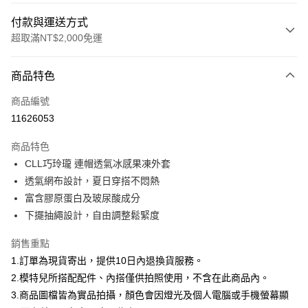
付款與運送方式
超取滿NT$2,000免運
付款方式
商品特色
信用卡一次付款
商品編號
信用卡分期付款
11626053
3 期 0 利率 每期
NT$626
21家銀行
商品特色
合作金庫商業銀行
第一商業銀行
超商取貨付款
CLL巧玲瓏 連帽透氣冰感果凍外套
華南商業銀行
彰化商業銀行
透氣網布設計，夏日穿搭不悶熱
LINE Pay
上海商業儲蓄銀行
台北富邦商業銀行
國泰世華商業銀行
兆豐國際商業銀行
富含膠原蛋白及玻尿酸成分
Apple Pay
臺灣中小企業銀行
台中商業銀行
下擺抽繩設計，自由調整鬆緊度
匯豐（台灣）商業銀行
華泰商業銀行
街口支付
聯邦商業銀行
遠東國際商業銀行
銷售重點
元大商業銀行
永豐商業銀行
悠遊付
1.訂單為現貨寄出，提供10日內退換貨服務。
玉山商業銀行
星展（台灣）商業銀行
2.模特兒所搭配配件、內搭僅供拍照使用，不含在此商品內。
台新國際商業銀行
中國信託商業銀行
Google Pay
3.商品圖檔皆為實品拍攝，顏色會因燈光及個人電腦或手機螢幕顯
台灣樂天信用卡公司