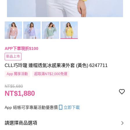
APP下單現折$100
新品上市
CLL巧玲瓏 連帽透氣冰感果凍外套 (黃色) 6247711
App 獨享活動
超取滿NT$2,000免運
NT$5,680
NT$1,880
App 結帳可享專屬活動優惠價
立即下載
請選擇商品選項