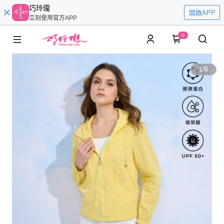
巧玲瓏
開啟APP
立刻使用官方APP
0
1
/
6