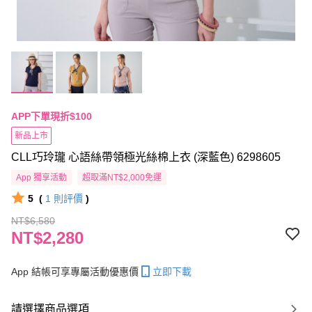
APP下單現折$100
新品上市
CLL巧玲瓏 心語絲帶領極光絲棉上衣 (深藍色) 6298605
App 獨享活動
超取滿NT$2,000免運
5
(
1
則評價
)
NT$6,580
NT$2,280
App 結帳可享專屬活動優惠價
立即下載
請選擇商品選項