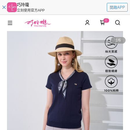
巧玲瓏
開啟APP
立刻使用官方APP
0
1
/
6