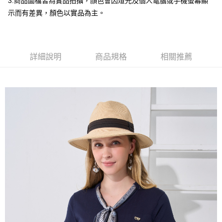
3.商品圖檔皆為實品拍攝，顏色會因燈光及個人電腦或手機螢幕顯
台灣樂天信用卡公司
全盈+PAY
示而有差異，顏色以實品為主。
大哥付你分期
相關說明
【大哥付你分期使用說明】
詳細說明
商品規格
相關推薦
AFTEE先享後付
1.本服務由台灣大哥大提供，台灣大哥大用戶可立即使用無須另外申請。
2.付款方式選擇「大哥付你分期」，訂單成立後會自動跳轉到大哥付的交易
相關說明
流程，驗證手機門號後，選擇欲分期的期數、繳款截止日，確認付款後即完
【關於「AFTEE先享後付」】
成交易。
ATM付款
AFTEE先享後付是「在收到商品之後才付款」的支付方式。 讓您購物簡單
3.實際核准額度、可分期數及費用金額請依後續交易確認頁面所載為準。
便利好安心！
4.訂單成立30分鐘內，如未前往確認交易或遇審核未通過，訂單將自動取
１．簡單：不需註冊會員、不需綁卡、不需儲值。
運送方式
消。如遇「轉專審核」未通過狀況，表示未達大哥付你分期系統評分，恕無
２．便利：只要手機號碼，簡訊認證，即可結帳。
法說明評估內容。
３．安心：先確認商品／服務後，再付款。
全家取貨付款
【繳款方式說明】
1.分期款項不併入電信帳單，「大哥付你分期」於每月結算日後寄送繳費提
每筆NT$120，滿NT$2,000(含以上)免運費
【「AFTEE先享後付」結帳流程】
醒簡訊。
１．於結帳方式選擇「AFTEE先享後付」後，將跳轉至「AFTEE先享後付」
2.透過簡訊連結打開帳單後，可選擇「超商條碼／台灣大直營門市／銀行轉
7-11取貨付款
結帳頁面，進行簡訊認證並確認金額後，即可完成結帳。
帳／街口支付／iPASS MONEY」等通路繳費。
２．訂單成立數日內，您將收到繳費通知簡訊。
每筆NT$120，滿NT$2,000(含以上)免運費
３．收到繳費通知簡訊後14天內，點擊此簡訊中的連結，可透過四大超商／
【注意事項】
ATM／網路銀行／等多元方式進行付款，方視為交易完成。
宅配
1.本服務係由「台灣大哥大股份有限公司」（以下簡稱本公司）所提供，讓
※ 請注意：結帳手續完成當下不需立刻繳費，但若您需要取消訂單，請聯絡
用戶於交易時，得透過本服務購買商品或服務，並由商店將買賣／分期付款
每筆NT$120，滿NT$2,000(含以上)免運費
購買商品的店家。未經商家同意取消之訂單仍視為有效，需透過AFTEE先享
買賣價金債權讓與本公司後，依約使用本公司帳單繳交帳款。
後付繳納相關費用。