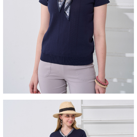
2.基於同意付款使用「大哥付你分期」之契約關係目的，商店將以您的個人
※ 交易是否成功請以「AFTEE先享後付 」之結帳頁面顯示為準，若有關於
資料（包含姓名、電話或地址）提供予台灣大哥大進項蒐集、處理及利用，
是否繳費成功／繳費後需取消欲退款等相關疑問，請聯繫「AFTEE先享後付
由本公司與您本人進行分期帳單所需資料之確認、核對及更正。
客戶支援中心」
https://netprotections.freshdesk.com/support/home
3.完整用戶服務條款，請詳閱以下連結：
https://oppay.tw/userRule
【注意事項】
１．透過由恩沛科技股份有限公司提供之「AFTEE先享後付」服務完成之交
易，需依本服務之必要範圍內提供個人資料，並將交易相關給付款項請求債
權轉讓予恩沛科技股份有限公司。
２．關於個人資料處理事宜，請瀏覽以下網址：
https://aftee.tw/terms/#terms3
３．未成年的使用者請事先徵得法定代理人或監護人之同意方可使用
「AFTEE先享後付」，若未經同意申辦者引起之損失，本公司不負相關責
任。
４．使用「AFTEE先享後付」時，將依據個別帳號之用戶狀況，依本公司即
時審查核予不同之上限額度；若仍有額度不足之情形，本公司將視審查結果
請求用戶進行身份認證。
５．嚴禁一人註冊多個帳號或使用他人資訊註冊。若發現惡意使用之情形，
恩沛科技股份有限公司將有權停止該用戶之使用額度並採取法律行動。