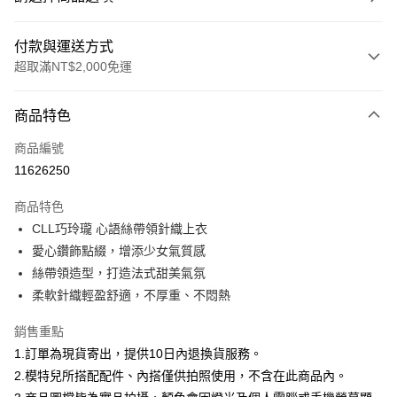
付款與運送方式
超取滿NT$2,000免運
付款方式
商品特色
信用卡一次付款
商品編號
信用卡分期付款
11626250
3 期 0 利率 每期
NT$760
21家銀行
商品特色
合作金庫商業銀行
第一商業銀行
超商取貨付款
CLL巧玲瓏 心語絲帶領針織上衣
華南商業銀行
彰化商業銀行
愛心鑽飾點綴，增添少女氣質感
LINE Pay
上海商業儲蓄銀行
台北富邦商業銀行
國泰世華商業銀行
兆豐國際商業銀行
絲帶領造型，打造法式甜美氣氛
Apple Pay
臺灣中小企業銀行
台中商業銀行
柔軟針織輕盈舒適，不厚重、不悶熱
匯豐（台灣）商業銀行
華泰商業銀行
街口支付
聯邦商業銀行
遠東國際商業銀行
銷售重點
元大商業銀行
永豐商業銀行
悠遊付
1.訂單為現貨寄出，提供10日內退換貨服務。
玉山商業銀行
星展（台灣）商業銀行
2.模特兒所搭配配件、內搭僅供拍照使用，不含在此商品內。
台新國際商業銀行
中國信託商業銀行
Google Pay