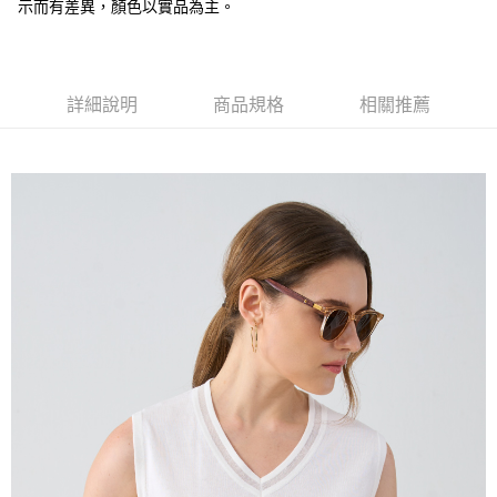
全盈+PAY
示而有差異，顏色以實品為主。
大哥付你分期
相關說明
【大哥付你分期使用說明】
詳細說明
商品規格
相關推薦
AFTEE先享後付
1.本服務由台灣大哥大提供，台灣大哥大用戶可立即使用無須另外申請。
2.付款方式選擇「大哥付你分期」，訂單成立後會自動跳轉到大哥付的交易
相關說明
流程，驗證手機門號後，選擇欲分期的期數、繳款截止日，確認付款後即完
【關於「AFTEE先享後付」】
成交易。
ATM付款
AFTEE先享後付是「在收到商品之後才付款」的支付方式。 讓您購物簡單
3.實際核准額度、可分期數及費用金額請依後續交易確認頁面所載為準。
便利好安心！
4.訂單成立30分鐘內，如未前往確認交易或遇審核未通過，訂單將自動取
１．簡單：不需註冊會員、不需綁卡、不需儲值。
運送方式
消。如遇「轉專審核」未通過狀況，表示未達大哥付你分期系統評分，恕無
２．便利：只要手機號碼，簡訊認證，即可結帳。
法說明評估內容。
３．安心：先確認商品／服務後，再付款。
全家取貨付款
【繳款方式說明】
1.分期款項不併入電信帳單，「大哥付你分期」於每月結算日後寄送繳費提
每筆NT$120，滿NT$2,000(含以上)免運費
【「AFTEE先享後付」結帳流程】
醒簡訊。
１．於結帳方式選擇「AFTEE先享後付」後，將跳轉至「AFTEE先享後付」
2.透過簡訊連結打開帳單後，可選擇「超商條碼／台灣大直營門市／銀行轉
7-11取貨付款
結帳頁面，進行簡訊認證並確認金額後，即可完成結帳。
帳／街口支付／iPASS MONEY」等通路繳費。
２．訂單成立數日內，您將收到繳費通知簡訊。
每筆NT$120，滿NT$2,000(含以上)免運費
３．收到繳費通知簡訊後14天內，點擊此簡訊中的連結，可透過四大超商／
【注意事項】
ATM／網路銀行／等多元方式進行付款，方視為交易完成。
宅配
1.本服務係由「台灣大哥大股份有限公司」（以下簡稱本公司）所提供，讓
※ 請注意：結帳手續完成當下不需立刻繳費，但若您需要取消訂單，請聯絡
用戶於交易時，得透過本服務購買商品或服務，並由商店將買賣／分期付款
每筆NT$120，滿NT$2,000(含以上)免運費
購買商品的店家。未經商家同意取消之訂單仍視為有效，需透過AFTEE先享
買賣價金債權讓與本公司後，依約使用本公司帳單繳交帳款。
後付繳納相關費用。
2.基於同意付款使用「大哥付你分期」之契約關係目的，商店將以您的個人
※ 交易是否成功請以「AFTEE先享後付 」之結帳頁面顯示為準，若有關於
資料（包含姓名、電話或地址）提供予台灣大哥大進項蒐集、處理及利用，