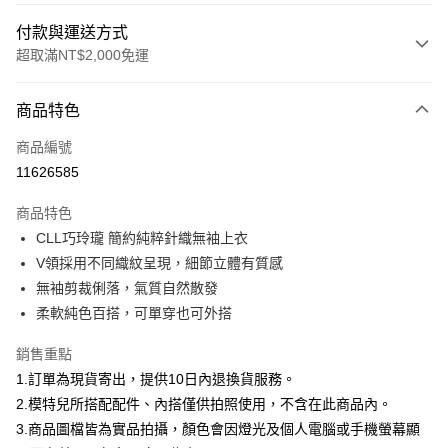
付款與運送方式
超取滿NT$2,000免運
付款方式
商品特色
信用卡一次付款
商品編號
信用卡分期付款
11626585
3 期 0 利率 每期
NT$560
21家銀行
商品特色
合作金庫商業銀行
第一商業銀行
超商取貨付款
CLL巧玲瓏 簡約純粹針織無袖上衣
華南商業銀行
彰化商業銀行
V領採用不同織紋呈現，細節立體有質感
LINE Pay
上海商業儲蓄銀行
台北富邦商業銀行
國泰世華商業銀行
兆豐國際商業銀行
無袖剪裁俐落，氣質自然散發
Apple Pay
臺灣中小企業銀行
台中商業銀行
柔軟純色百搭，可單穿也可外搭
匯豐（台灣）商業銀行
華泰商業銀行
街口支付
聯邦商業銀行
遠東國際商業銀行
銷售重點
元大商業銀行
永豐商業銀行
悠遊付
1.訂單為現貨寄出，提供10日內退換貨服務。
玉山商業銀行
星展（台灣）商業銀行
2.模特兒所搭配配件、內搭僅供拍照使用，不含在此商品內。
台新國際商業銀行
中國信託商業銀行
Google Pay
3.商品圖檔皆為實品拍攝，顏色會因燈光及個人電腦或手機螢幕顯
台灣樂天信用卡公司