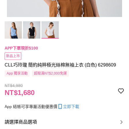
APP下單現折$100
新品上市
CLL巧玲瓏 簡約純粹極光絲棉無袖上衣 (白色) 6298609
App 獨享活動
超取滿NT$2,000免運
NT$4,980
NT$1,680
App 結帳可享專屬活動優惠價
立即下載
請選擇商品選項