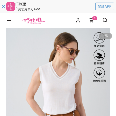
巧玲瓏
開啟APP
立刻使用官方APP
0
1
/
6