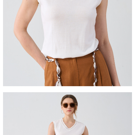
是否繳費成功／繳費後需取消欲退款等相關疑問，請聯繫「AFTEE先享後付
由本公司與您本人進行分期帳單所需資料之確認、核對及更正。
客戶支援中心」
https://netprotections.freshdesk.com/support/home
3.完整用戶服務條款，請詳閱以下連結：
https://oppay.tw/userRule
【注意事項】
１．透過由恩沛科技股份有限公司提供之「AFTEE先享後付」服務完成之交
易，需依本服務之必要範圍內提供個人資料，並將交易相關給付款項請求債
權轉讓予恩沛科技股份有限公司。
２．關於個人資料處理事宜，請瀏覽以下網址：
https://aftee.tw/terms/#terms3
３．未成年的使用者請事先徵得法定代理人或監護人之同意方可使用
「AFTEE先享後付」，若未經同意申辦者引起之損失，本公司不負相關責
任。
４．使用「AFTEE先享後付」時，將依據個別帳號之用戶狀況，依本公司即
時審查核予不同之上限額度；若仍有額度不足之情形，本公司將視審查結果
請求用戶進行身份認證。
５．嚴禁一人註冊多個帳號或使用他人資訊註冊。若發現惡意使用之情形，
恩沛科技股份有限公司將有權停止該用戶之使用額度並採取法律行動。