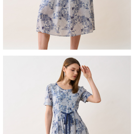
２．關於個人資料處理事宜，請瀏覽以下網址：
https://aftee.tw/terms/#terms3
３．未成年的使用者請事先徵得法定代理人或監護人之同意方可使用
「AFTEE先享後付」，若未經同意申辦者引起之損失，本公司不負相關責
任。
４．使用「AFTEE先享後付」時，將依據個別帳號之用戶狀況，依本公司即
時審查核予不同之上限額度；若仍有額度不足之情形，本公司將視審查結果
請求用戶進行身份認證。
５．嚴禁一人註冊多個帳號或使用他人資訊註冊。若發現惡意使用之情形，
恩沛科技股份有限公司將有權停止該用戶之使用額度並採取法律行動。