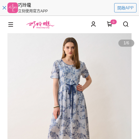
巧玲瓏
開啟APP
立刻使用官方APP
0
1
/
6