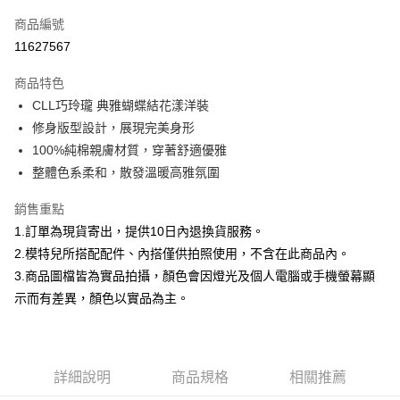
信用卡一次付款
商品編號
信用卡分期付款
11627567
3 期 0 利率 每期
NT$1,001
21家銀行
商品特色
合作金庫商業銀行
第一商業銀行
超商取貨付款
CLL巧玲瓏 典雅蝴蝶結花漾洋裝
華南商業銀行
彰化商業銀行
修身版型設計，展現完美身形
LINE Pay
上海商業儲蓄銀行
台北富邦商業銀行
國泰世華商業銀行
兆豐國際商業銀行
100%純棉親膚材質，穿著舒適優雅
Apple Pay
臺灣中小企業銀行
台中商業銀行
整體色系柔和，散發溫暖高雅氛圍
匯豐（台灣）商業銀行
華泰商業銀行
街口支付
聯邦商業銀行
遠東國際商業銀行
銷售重點
元大商業銀行
永豐商業銀行
悠遊付
1.訂單為現貨寄出，提供10日內退換貨服務。
玉山商業銀行
星展（台灣）商業銀行
2.模特兒所搭配配件、內搭僅供拍照使用，不含在此商品內。
台新國際商業銀行
中國信託商業銀行
Google Pay
3.商品圖檔皆為實品拍攝，顏色會因燈光及個人電腦或手機螢幕顯
台灣樂天信用卡公司
全盈+PAY
示而有差異，顏色以實品為主。
大哥付你分期
相關說明
【大哥付你分期使用說明】
詳細說明
商品規格
相關推薦
AFTEE先享後付
1.本服務由台灣大哥大提供，台灣大哥大用戶可立即使用無須另外申請。