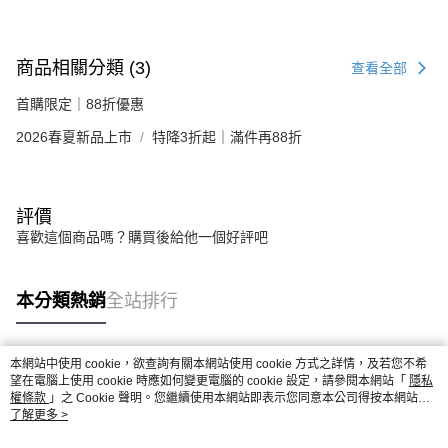
商品相關分類 (3)
查看全部
首購限定｜88折優惠
2026春夏新品上市
特降3折起｜滿件再88折
評價
喜歡這個商品嗎？購買後給他一個好評吧
本分類熱銷
全站排行
本網站中使用 cookie，欲查詢有關本網站使用 cookie 方式之詳情，及若您不希
熱門標籤
望在電腦上使用 cookie 時應如何變更電腦的 cookie 設定，請參閱本網站「
隱私
權條款
」之 Cookie 聲明。您繼續使用本網站即表示您同意本公司得按本網站使
用條款之 Cookie 聲明使用 cookie。
了解更多 >