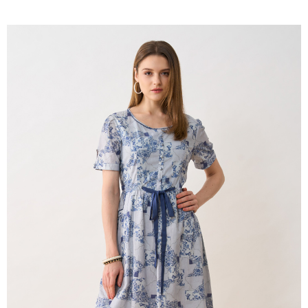
2.付款方式選擇「大哥付你分期」，訂單成立後會自動跳轉到大哥付的交易
相關說明
流程，驗證手機門號後，選擇欲分期的期數、繳款截止日，確認付款後即完
【關於「AFTEE先享後付」】
成交易。
ATM付款
AFTEE先享後付是「在收到商品之後才付款」的支付方式。 讓您購物簡單
3.實際核准額度、可分期數及費用金額請依後續交易確認頁面所載為準。
便利好安心！
4.訂單成立30分鐘內，如未前往確認交易或遇審核未通過，訂單將自動取
１．簡單：不需註冊會員、不需綁卡、不需儲值。
運送方式
消。如遇「轉專審核」未通過狀況，表示未達大哥付你分期系統評分，恕無
２．便利：只要手機號碼，簡訊認證，即可結帳。
法說明評估內容。
３．安心：先確認商品／服務後，再付款。
全家取貨付款
【繳款方式說明】
1.分期款項不併入電信帳單，「大哥付你分期」於每月結算日後寄送繳費提
每筆NT$120，滿NT$2,000(含以上)免運費
【「AFTEE先享後付」結帳流程】
醒簡訊。
１．於結帳方式選擇「AFTEE先享後付」後，將跳轉至「AFTEE先享後付」
2.透過簡訊連結打開帳單後，可選擇「超商條碼／台灣大直營門市／銀行轉
7-11取貨付款
結帳頁面，進行簡訊認證並確認金額後，即可完成結帳。
帳／街口支付／iPASS MONEY」等通路繳費。
２．訂單成立數日內，您將收到繳費通知簡訊。
每筆NT$120，滿NT$2,000(含以上)免運費
３．收到繳費通知簡訊後14天內，點擊此簡訊中的連結，可透過四大超商／
【注意事項】
ATM／網路銀行／等多元方式進行付款，方視為交易完成。
宅配
1.本服務係由「台灣大哥大股份有限公司」（以下簡稱本公司）所提供，讓
※ 請注意：結帳手續完成當下不需立刻繳費，但若您需要取消訂單，請聯絡
用戶於交易時，得透過本服務購買商品或服務，並由商店將買賣／分期付款
每筆NT$120，滿NT$2,000(含以上)免運費
購買商品的店家。未經商家同意取消之訂單仍視為有效，需透過AFTEE先享
買賣價金債權讓與本公司後，依約使用本公司帳單繳交帳款。
後付繳納相關費用。
2.基於同意付款使用「大哥付你分期」之契約關係目的，商店將以您的個人
※ 交易是否成功請以「AFTEE先享後付 」之結帳頁面顯示為準，若有關於
資料（包含姓名、電話或地址）提供予台灣大哥大進項蒐集、處理及利用，
是否繳費成功／繳費後需取消欲退款等相關疑問，請聯繫「AFTEE先享後付
由本公司與您本人進行分期帳單所需資料之確認、核對及更正。
客戶支援中心」
https://netprotections.freshdesk.com/support/home
3.完整用戶服務條款，請詳閱以下連結：
https://oppay.tw/userRule
【注意事項】
１．透過由恩沛科技股份有限公司提供之「AFTEE先享後付」服務完成之交
易，需依本服務之必要範圍內提供個人資料，並將交易相關給付款項請求債
權轉讓予恩沛科技股份有限公司。