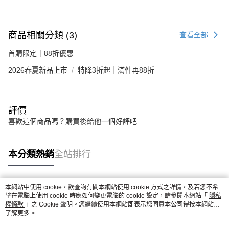
商品相關分類 (3)
查看全部
首購限定｜88折優惠
2026春夏新品上市
特降3折起｜滿件再88折
評價
喜歡這個商品嗎？購買後給他一個好評吧
本分類熱銷
全站排行
本網站中使用 cookie，欲查詢有關本網站使用 cookie 方式之詳情，及若您不希
熱門標籤
望在電腦上使用 cookie 時應如何變更電腦的 cookie 設定，請參閱本網站「
隱私
權條款
」之 Cookie 聲明。您繼續使用本網站即表示您同意本公司得按本網站使
用條款之 Cookie 聲明使用 cookie。
了解更多 >