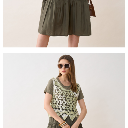
２．關於個人資料處理事宜，請瀏覽以下網址：
https://aftee.tw/terms/#terms3
３．未成年的使用者請事先徵得法定代理人或監護人之同意方可使用
「AFTEE先享後付」，若未經同意申辦者引起之損失，本公司不負相關責
任。
４．使用「AFTEE先享後付」時，將依據個別帳號之用戶狀況，依本公司即
時審查核予不同之上限額度；若仍有額度不足之情形，本公司將視審查結果
請求用戶進行身份認證。
５．嚴禁一人註冊多個帳號或使用他人資訊註冊。若發現惡意使用之情形，
恩沛科技股份有限公司將有權停止該用戶之使用額度並採取法律行動。