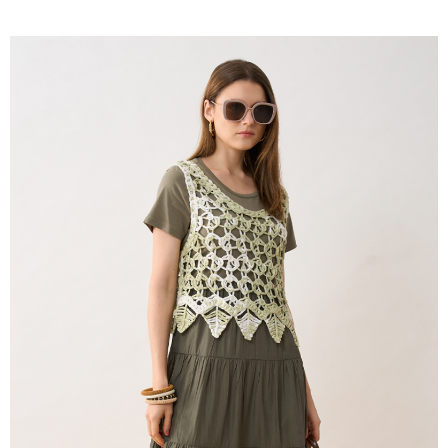
2.付款方式選擇「大哥付你分期」，訂單成立後會自動跳轉到大哥付的交易
相關說明
流程，驗證手機門號後，選擇欲分期的期數、繳款截止日，確認付款後即完
【關於「AFTEE先享後付」】
成交易。
ATM付款
AFTEE先享後付是「在收到商品之後才付款」的支付方式。 讓您購物簡單
3.實際核准額度、可分期數及費用金額請依後續交易確認頁面所載為準。
便利好安心！
4.訂單成立30分鐘內，如未前往確認交易或遇審核未通過，訂單將自動取
１．簡單：不需註冊會員、不需綁卡、不需儲值。
運送方式
消。如遇「轉專審核」未通過狀況，表示未達大哥付你分期系統評分，恕無
２．便利：只要手機號碼，簡訊認證，即可結帳。
法說明評估內容。
３．安心：先確認商品／服務後，再付款。
全家取貨付款
【繳款方式說明】
1.分期款項不併入電信帳單，「大哥付你分期」於每月結算日後寄送繳費提
每筆NT$120，滿NT$2,000(含以上)免運費
【「AFTEE先享後付」結帳流程】
醒簡訊。
１．於結帳方式選擇「AFTEE先享後付」後，將跳轉至「AFTEE先享後付」
2.透過簡訊連結打開帳單後，可選擇「超商條碼／台灣大直營門市／銀行轉
7-11取貨付款
結帳頁面，進行簡訊認證並確認金額後，即可完成結帳。
帳／街口支付／iPASS MONEY」等通路繳費。
２．訂單成立數日內，您將收到繳費通知簡訊。
每筆NT$120，滿NT$2,000(含以上)免運費
３．收到繳費通知簡訊後14天內，點擊此簡訊中的連結，可透過四大超商／
【注意事項】
ATM／網路銀行／等多元方式進行付款，方視為交易完成。
宅配
1.本服務係由「台灣大哥大股份有限公司」（以下簡稱本公司）所提供，讓
※ 請注意：結帳手續完成當下不需立刻繳費，但若您需要取消訂單，請聯絡
用戶於交易時，得透過本服務購買商品或服務，並由商店將買賣／分期付款
每筆NT$120，滿NT$2,000(含以上)免運費
購買商品的店家。未經商家同意取消之訂單仍視為有效，需透過AFTEE先享
買賣價金債權讓與本公司後，依約使用本公司帳單繳交帳款。
後付繳納相關費用。
2.基於同意付款使用「大哥付你分期」之契約關係目的，商店將以您的個人
※ 交易是否成功請以「AFTEE先享後付 」之結帳頁面顯示為準，若有關於
資料（包含姓名、電話或地址）提供予台灣大哥大進項蒐集、處理及利用，
是否繳費成功／繳費後需取消欲退款等相關疑問，請聯繫「AFTEE先享後付
由本公司與您本人進行分期帳單所需資料之確認、核對及更正。
客戶支援中心」
https://netprotections.freshdesk.com/support/home
3.完整用戶服務條款，請詳閱以下連結：
https://oppay.tw/userRule
【注意事項】
１．透過由恩沛科技股份有限公司提供之「AFTEE先享後付」服務完成之交
易，需依本服務之必要範圍內提供個人資料，並將交易相關給付款項請求債
權轉讓予恩沛科技股份有限公司。