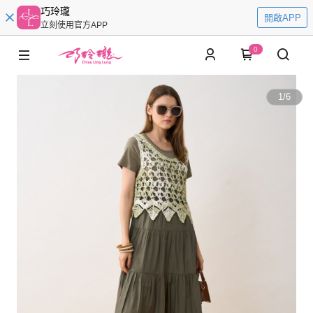
巧玲瓏
開啟APP
立刻使用官方APP
0
1
/
6