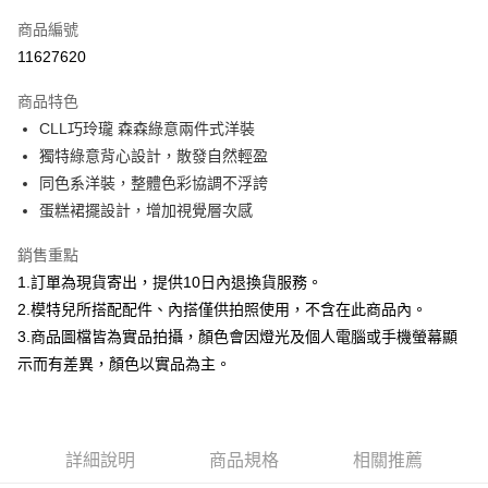
信用卡一次付款
商品編號
信用卡分期付款
11627620
3 期 0 利率 每期
NT$1,010
21家銀行
商品特色
合作金庫商業銀行
第一商業銀行
超商取貨付款
CLL巧玲瓏 森森綠意兩件式洋裝
華南商業銀行
彰化商業銀行
獨特綠意背心設計，散發自然輕盈
LINE Pay
上海商業儲蓄銀行
台北富邦商業銀行
國泰世華商業銀行
兆豐國際商業銀行
同色系洋裝，整體色彩協調不浮誇
Apple Pay
臺灣中小企業銀行
台中商業銀行
蛋糕裙擺設計，增加視覺層次感
匯豐（台灣）商業銀行
華泰商業銀行
街口支付
聯邦商業銀行
遠東國際商業銀行
銷售重點
元大商業銀行
永豐商業銀行
悠遊付
1.訂單為現貨寄出，提供10日內退換貨服務。
玉山商業銀行
星展（台灣）商業銀行
2.模特兒所搭配配件、內搭僅供拍照使用，不含在此商品內。
台新國際商業銀行
中國信託商業銀行
Google Pay
3.商品圖檔皆為實品拍攝，顏色會因燈光及個人電腦或手機螢幕顯
台灣樂天信用卡公司
全盈+PAY
示而有差異，顏色以實品為主。
大哥付你分期
相關說明
【大哥付你分期使用說明】
詳細說明
商品規格
相關推薦
AFTEE先享後付
1.本服務由台灣大哥大提供，台灣大哥大用戶可立即使用無須另外申請。