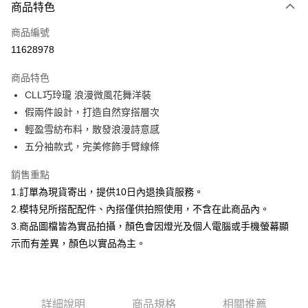
商品特色
信用卡一次付款
商品編號
信用卡分期付款
11628978
3 期 0 利率 每期
NT$1,086
21家銀行
商品特色
合作金庫商業銀行
第一商業銀行
超商取貨付款
CLL巧玲瓏 浪漫微風花舞洋裝
華南商業銀行
彰化商業銀行
假兩件設計，打造自然穿搭層次
LINE Pay
上海商業儲蓄銀行
台北富邦商業銀行
國泰世華商業銀行
兆豐國際商業銀行
輕盈雪紡布料，散發浪漫詩意感
Apple Pay
臺灣中小企業銀行
台中商業銀行
五分袖款式，完美修飾手臂線條
匯豐（台灣）商業銀行
華泰商業銀行
街口支付
聯邦商業銀行
遠東國際商業銀行
銷售重點
元大商業銀行
永豐商業銀行
悠遊付
1.訂單為現貨寄出，提供10日內退換貨服務。
玉山商業銀行
星展（台灣）商業銀行
2.模特兒所搭配配件、內搭僅供拍照使用，不含在此商品內。
台新國際商業銀行
中國信託商業銀行
Google Pay
3.商品圖檔皆為實品拍攝，顏色會因燈光及個人電腦或手機螢幕顯
台灣樂天信用卡公司
全盈+PAY
示而有差異，顏色以實品為主。
大哥付你分期
相關說明
【大哥付你分期使用說明】
詳細說明
商品規格
相關推薦