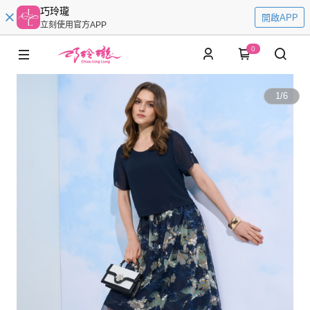
巧玲瓏
開啟APP
立刻使用官方APP
0
1
/
6