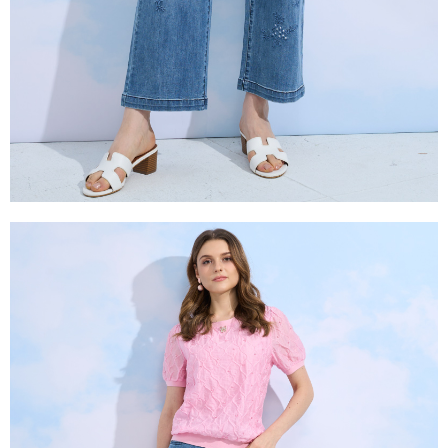
２．關於個人資料處理事宜，請瀏覽以下網址：
https://aftee.tw/terms/#terms3
３．未成年的使用者請事先徵得法定代理人或監護人之同意方可使用
「AFTEE先享後付」，若未經同意申辦者引起之損失，本公司不負相關責
任。
４．使用「AFTEE先享後付」時，將依據個別帳號之用戶狀況，依本公司即
時審查核予不同之上限額度；若仍有額度不足之情形，本公司將視審查結果
請求用戶進行身份認證。
５．嚴禁一人註冊多個帳號或使用他人資訊註冊。若發現惡意使用之情形，
恩沛科技股份有限公司將有權停止該用戶之使用額度並採取法律行動。