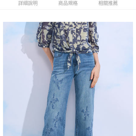
2.付款方式選擇「大哥付你分期」，訂單成立後會自動跳轉到大哥付的交易
相關說明
詳細說明
商品規格
相關推薦
流程，驗證手機門號後，選擇欲分期的期數、繳款截止日，確認付款後即完
【關於「AFTEE先享後付」】
成交易。
ATM付款
AFTEE先享後付是「在收到商品之後才付款」的支付方式。 讓您購物簡單
3.實際核准額度、可分期數及費用金額請依後續交易確認頁面所載為準。
便利好安心！
4.訂單成立30分鐘內，如未前往確認交易或遇審核未通過，訂單將自動取
１．簡單：不需註冊會員、不需綁卡、不需儲值。
運送方式
消。如遇「轉專審核」未通過狀況，表示未達大哥付你分期系統評分，恕無
２．便利：只要手機號碼，簡訊認證，即可結帳。
法說明評估內容。
３．安心：先確認商品／服務後，再付款。
全家取貨付款
【繳款方式說明】
1.分期款項不併入電信帳單，「大哥付你分期」於每月結算日後寄送繳費提
每筆NT$120，滿NT$2,000(含以上)免運費
【「AFTEE先享後付」結帳流程】
醒簡訊。
１．於結帳方式選擇「AFTEE先享後付」後，將跳轉至「AFTEE先享後付」
2.透過簡訊連結打開帳單後，可選擇「超商條碼／台灣大直營門市／銀行轉
7-11取貨付款
結帳頁面，進行簡訊認證並確認金額後，即可完成結帳。
帳／街口支付／iPASS MONEY」等通路繳費。
２．訂單成立數日內，您將收到繳費通知簡訊。
每筆NT$120，滿NT$2,000(含以上)免運費
３．收到繳費通知簡訊後14天內，點擊此簡訊中的連結，可透過四大超商／
【注意事項】
ATM／網路銀行／等多元方式進行付款，方視為交易完成。
宅配
1.本服務係由「台灣大哥大股份有限公司」（以下簡稱本公司）所提供，讓
※ 請注意：結帳手續完成當下不需立刻繳費，但若您需要取消訂單，請聯絡
用戶於交易時，得透過本服務購買商品或服務，並由商店將買賣／分期付款
每筆NT$120，滿NT$2,000(含以上)免運費
購買商品的店家。未經商家同意取消之訂單仍視為有效，需透過AFTEE先享
買賣價金債權讓與本公司後，依約使用本公司帳單繳交帳款。
後付繳納相關費用。
2.基於同意付款使用「大哥付你分期」之契約關係目的，商店將以您的個人
※ 交易是否成功請以「AFTEE先享後付 」之結帳頁面顯示為準，若有關於
資料（包含姓名、電話或地址）提供予台灣大哥大進項蒐集、處理及利用，
是否繳費成功／繳費後需取消欲退款等相關疑問，請聯繫「AFTEE先享後付
由本公司與您本人進行分期帳單所需資料之確認、核對及更正。
客戶支援中心」
https://netprotections.freshdesk.com/support/home
3.完整用戶服務條款，請詳閱以下連結：
https://oppay.tw/userRule
【注意事項】
１．透過由恩沛科技股份有限公司提供之「AFTEE先享後付」服務完成之交
易，需依本服務之必要範圍內提供個人資料，並將交易相關給付款項請求債
權轉讓予恩沛科技股份有限公司。