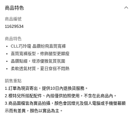
付款方式
商品特色
信用卡一次付款
商品編號
信用卡分期付款
11629534
3 期 0 利率 每期
NT$793
21家銀行
商品特色
合作金庫商業銀行
第一商業銀行
超商取貨付款
CLL巧玲瓏 晶鑽紛飛直筒寬褲
華南商業銀行
彰化商業銀行
直筒寬褲版型，修飾腿型更顯瘦
LINE Pay
上海商業儲蓄銀行
台北富邦商業銀行
國泰世華商業銀行
兆豐國際商業銀行
晶鑽點綴，增添優雅氣質氛圍
Apple Pay
臺灣中小企業銀行
台中商業銀行
柔軟透氣材質，夏日穿搭不悶熱
匯豐（台灣）商業銀行
華泰商業銀行
街口支付
聯邦商業銀行
遠東國際商業銀行
銷售重點
元大商業銀行
永豐商業銀行
悠遊付
1.訂單為現貨寄出，提供10日內退換貨服務。
玉山商業銀行
星展（台灣）商業銀行
2.模特兒所搭配配件、內搭僅供拍照使用，不含在此商品內。
台新國際商業銀行
中國信託商業銀行
Google Pay
3.商品圖檔皆為實品拍攝，顏色會因燈光及個人電腦或手機螢幕顯
台灣樂天信用卡公司
大哥付你分期
示而有差異，顏色以實品為主。
相關說明
【大哥付你分期使用說明】
AFTEE先享後付
1.本服務由台灣大哥大提供，台灣大哥大用戶可立即使用無須另外申請。