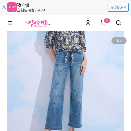
巧玲瓏
開啟APP
立刻使用官方APP
0
1
/
6