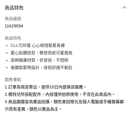
付款方式
商品特色
信用卡一次付款
商品編號
信用卡分期付款
11629594
3 期 0 利率 每期
NT$693
21家銀行
商品特色
合作金庫商業銀行
第一商業銀行
超商取貨付款
CLL巧玲瓏 心心相惜鬆緊長褲
華南商業銀行
彰化商業銀行
愛心貼鑽造型，散發俏皮可愛風格
LINE Pay
上海商業儲蓄銀行
台北富邦商業銀行
國泰世華商業銀行
兆豐國際商業銀行
高棉親膚材質，好穿搭、不悶熱
Apple Pay
臺灣中小企業銀行
台中商業銀行
後腰鬆緊帶設計，穿搭舒適不勒肚
匯豐（台灣）商業銀行
華泰商業銀行
街口支付
聯邦商業銀行
遠東國際商業銀行
銷售重點
元大商業銀行
永豐商業銀行
悠遊付
1.訂單為現貨寄出，提供10日內退換貨服務。
玉山商業銀行
星展（台灣）商業銀行
2.模特兒所搭配配件、內搭僅供拍照使用，不含在此商品內。
台新國際商業銀行
中國信託商業銀行
Google Pay
3.商品圖檔皆為實品拍攝，顏色會因燈光及個人電腦或手機螢幕顯
台灣樂天信用卡公司
大哥付你分期
示而有差異，顏色以實品為主。
相關說明
【大哥付你分期使用說明】
AFTEE先享後付
1.本服務由台灣大哥大提供，台灣大哥大用戶可立即使用無須另外申請。