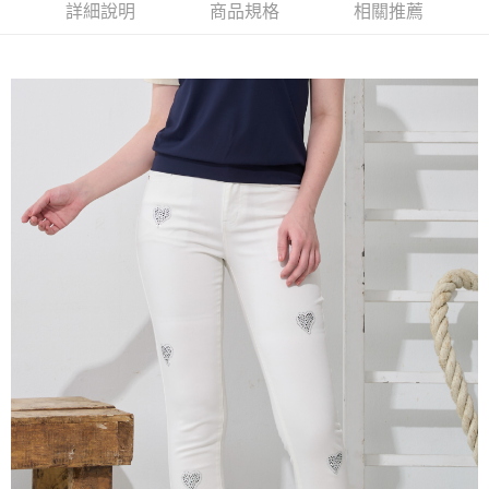
2.付款方式選擇「大哥付你分期」，訂單成立後會自動跳轉到大哥付的交易
相關說明
詳細說明
商品規格
相關推薦
流程，驗證手機門號後，選擇欲分期的期數、繳款截止日，確認付款後即完
【關於「AFTEE先享後付」】
成交易。
ATM付款
AFTEE先享後付是「在收到商品之後才付款」的支付方式。 讓您購物簡單
3.實際核准額度、可分期數及費用金額請依後續交易確認頁面所載為準。
便利好安心！
4.訂單成立30分鐘內，如未前往確認交易或遇審核未通過，訂單將自動取
１．簡單：不需註冊會員、不需綁卡、不需儲值。
運送方式
消。如遇「轉專審核」未通過狀況，表示未達大哥付你分期系統評分，恕無
２．便利：只要手機號碼，簡訊認證，即可結帳。
法說明評估內容。
３．安心：先確認商品／服務後，再付款。
全家取貨付款
【繳款方式說明】
1.分期款項不併入電信帳單，「大哥付你分期」於每月結算日後寄送繳費提
每筆NT$120，滿NT$2,000(含以上)免運費
【「AFTEE先享後付」結帳流程】
醒簡訊。
１．於結帳方式選擇「AFTEE先享後付」後，將跳轉至「AFTEE先享後付」
2.透過簡訊連結打開帳單後，可選擇「超商條碼／台灣大直營門市／銀行轉
7-11取貨付款
結帳頁面，進行簡訊認證並確認金額後，即可完成結帳。
帳／街口支付／iPASS MONEY」等通路繳費。
２．訂單成立數日內，您將收到繳費通知簡訊。
每筆NT$120，滿NT$2,000(含以上)免運費
３．收到繳費通知簡訊後14天內，點擊此簡訊中的連結，可透過四大超商／
【注意事項】
ATM／網路銀行／等多元方式進行付款，方視為交易完成。
宅配
1.本服務係由「台灣大哥大股份有限公司」（以下簡稱本公司）所提供，讓
※ 請注意：結帳手續完成當下不需立刻繳費，但若您需要取消訂單，請聯絡
用戶於交易時，得透過本服務購買商品或服務，並由商店將買賣／分期付款
每筆NT$120，滿NT$2,000(含以上)免運費
購買商品的店家。未經商家同意取消之訂單仍視為有效，需透過AFTEE先享
買賣價金債權讓與本公司後，依約使用本公司帳單繳交帳款。
後付繳納相關費用。
2.基於同意付款使用「大哥付你分期」之契約關係目的，商店將以您的個人
※ 交易是否成功請以「AFTEE先享後付 」之結帳頁面顯示為準，若有關於
資料（包含姓名、電話或地址）提供予台灣大哥大進項蒐集、處理及利用，
是否繳費成功／繳費後需取消欲退款等相關疑問，請聯繫「AFTEE先享後付
由本公司與您本人進行分期帳單所需資料之確認、核對及更正。
客戶支援中心」
https://netprotections.freshdesk.com/support/home
3.完整用戶服務條款，請詳閱以下連結：
https://oppay.tw/userRule
【注意事項】
１．透過由恩沛科技股份有限公司提供之「AFTEE先享後付」服務完成之交
易，需依本服務之必要範圍內提供個人資料，並將交易相關給付款項請求債
權轉讓予恩沛科技股份有限公司。