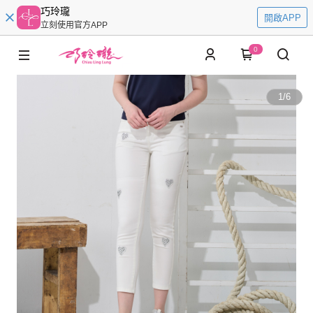
巧玲瓏
開啟APP
立刻使用官方APP
0
1
/
6