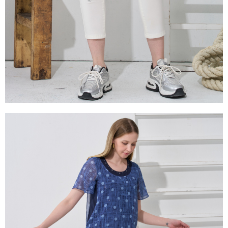
２．關於個人資料處理事宜，請瀏覽以下網址：
https://aftee.tw/terms/#terms3
３．未成年的使用者請事先徵得法定代理人或監護人之同意方可使用
「AFTEE先享後付」，若未經同意申辦者引起之損失，本公司不負相關責
任。
４．使用「AFTEE先享後付」時，將依據個別帳號之用戶狀況，依本公司即
時審查核予不同之上限額度；若仍有額度不足之情形，本公司將視審查結果
請求用戶進行身份認證。
５．嚴禁一人註冊多個帳號或使用他人資訊註冊。若發現惡意使用之情形，
恩沛科技股份有限公司將有權停止該用戶之使用額度並採取法律行動。