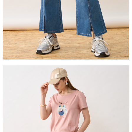
易，需依本服務之必要範圍內提供個人資料，並將交易相關給付款項請求債
權轉讓予恩沛科技股份有限公司。
２．關於個人資料處理事宜，請瀏覽以下網址：
https://aftee.tw/terms/#terms3
３．未成年的使用者請事先徵得法定代理人或監護人之同意方可使用
「AFTEE先享後付」，若未經同意申辦者引起之損失，本公司不負相關責
任。
４．使用「AFTEE先享後付」時，將依據個別帳號之用戶狀況，依本公司即
時審查核予不同之上限額度；若仍有額度不足之情形，本公司將視審查結果
請求用戶進行身份認證。
５．嚴禁一人註冊多個帳號或使用他人資訊註冊。若發現惡意使用之情形，
恩沛科技股份有限公司將有權停止該用戶之使用額度並採取法律行動。