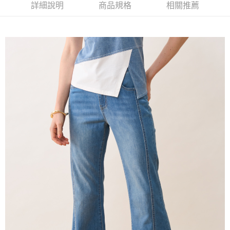
【大哥付你分期使用說明】
詳細說明
商品規格
相關推薦
AFTEE先享後付
1.本服務由台灣大哥大提供，台灣大哥大用戶可立即使用無須另外申請。
2.付款方式選擇「大哥付你分期」，訂單成立後會自動跳轉到大哥付的交易
相關說明
流程，驗證手機門號後，選擇欲分期的期數、繳款截止日，確認付款後即完
【關於「AFTEE先享後付」】
成交易。
ATM付款
AFTEE先享後付是「在收到商品之後才付款」的支付方式。 讓您購物簡單
3.實際核准額度、可分期數及費用金額請依後續交易確認頁面所載為準。
便利好安心！
4.訂單成立30分鐘內，如未前往確認交易或遇審核未通過，訂單將自動取
１．簡單：不需註冊會員、不需綁卡、不需儲值。
運送方式
消。如遇「轉專審核」未通過狀況，表示未達大哥付你分期系統評分，恕無
２．便利：只要手機號碼，簡訊認證，即可結帳。
法說明評估內容。
３．安心：先確認商品／服務後，再付款。
全家取貨付款
【繳款方式說明】
1.分期款項不併入電信帳單，「大哥付你分期」於每月結算日後寄送繳費提
每筆NT$120，滿NT$2,000(含以上)免運費
【「AFTEE先享後付」結帳流程】
醒簡訊。
１．於結帳方式選擇「AFTEE先享後付」後，將跳轉至「AFTEE先享後付」
2.透過簡訊連結打開帳單後，可選擇「超商條碼／台灣大直營門市／銀行轉
7-11取貨付款
結帳頁面，進行簡訊認證並確認金額後，即可完成結帳。
帳／街口支付／iPASS MONEY」等通路繳費。
２．訂單成立數日內，您將收到繳費通知簡訊。
每筆NT$120，滿NT$2,000(含以上)免運費
３．收到繳費通知簡訊後14天內，點擊此簡訊中的連結，可透過四大超商／
【注意事項】
ATM／網路銀行／等多元方式進行付款，方視為交易完成。
宅配
1.本服務係由「台灣大哥大股份有限公司」（以下簡稱本公司）所提供，讓
※ 請注意：結帳手續完成當下不需立刻繳費，但若您需要取消訂單，請聯絡
用戶於交易時，得透過本服務購買商品或服務，並由商店將買賣／分期付款
每筆NT$120，滿NT$2,000(含以上)免運費
購買商品的店家。未經商家同意取消之訂單仍視為有效，需透過AFTEE先享
買賣價金債權讓與本公司後，依約使用本公司帳單繳交帳款。
後付繳納相關費用。
2.基於同意付款使用「大哥付你分期」之契約關係目的，商店將以您的個人
※ 交易是否成功請以「AFTEE先享後付 」之結帳頁面顯示為準，若有關於
資料（包含姓名、電話或地址）提供予台灣大哥大進項蒐集、處理及利用，
是否繳費成功／繳費後需取消欲退款等相關疑問，請聯繫「AFTEE先享後付
由本公司與您本人進行分期帳單所需資料之確認、核對及更正。
客戶支援中心」
https://netprotections.freshdesk.com/support/home
3.完整用戶服務條款，請詳閱以下連結：
https://oppay.tw/userRule
【注意事項】
１．透過由恩沛科技股份有限公司提供之「AFTEE先享後付」服務完成之交