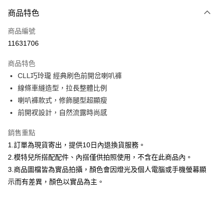
付款方式
商品特色
信用卡一次付款
商品編號
信用卡分期付款
11631706
3 期 0 利率 每期
NT$760
21家銀行
商品特色
合作金庫商業銀行
第一商業銀行
超商取貨付款
CLL巧玲瓏 經典刷色前開岔喇叭褲
華南商業銀行
彰化商業銀行
線條車縫造型，拉長整體比例
LINE Pay
上海商業儲蓄銀行
台北富邦商業銀行
國泰世華商業銀行
兆豐國際商業銀行
喇叭褲款式，修飾腿型超顯瘦
Apple Pay
臺灣中小企業銀行
台中商業銀行
前開衩設計，自然流露時尚感
匯豐（台灣）商業銀行
華泰商業銀行
街口支付
聯邦商業銀行
遠東國際商業銀行
銷售重點
元大商業銀行
永豐商業銀行
悠遊付
1.訂單為現貨寄出，提供10日內退換貨服務。
玉山商業銀行
星展（台灣）商業銀行
2.模特兒所搭配配件、內搭僅供拍照使用，不含在此商品內。
台新國際商業銀行
中國信託商業銀行
Google Pay
3.商品圖檔皆為實品拍攝，顏色會因燈光及個人電腦或手機螢幕顯
台灣樂天信用卡公司
全盈+PAY
示而有差異，顏色以實品為主。
大哥付你分期
相關說明