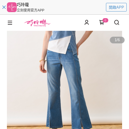
巧玲瓏
開啟APP
立刻使用官方APP
0
1
/
6