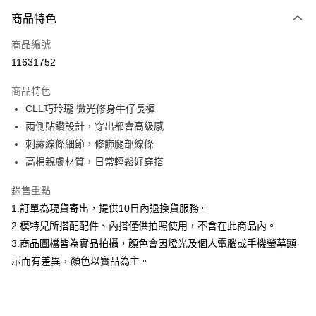
付款方式
商品特色
信用卡一次付款
商品編號
信用卡分期付款
11631752
3 期 0 利率 每期
NT$793
21家銀行
商品特色
合作金庫商業銀行
第一商業銀行
超商取貨付款
CLL巧玲瓏 微光修身牛仔長褲
華南商業銀行
彰化商業銀行
兩側貼鑽設計，穿出都會高級感
LINE Pay
上海商業儲蓄銀行
台北富邦商業銀行
國泰世華商業銀行
兆豐國際商業銀行
刺繡線條細節，修飾腿部線條
Apple Pay
臺灣中小企業銀行
台中商業銀行
高棉親膚材質，日常輕鬆好穿搭
匯豐（台灣）商業銀行
華泰商業銀行
街口支付
聯邦商業銀行
遠東國際商業銀行
銷售重點
元大商業銀行
永豐商業銀行
悠遊付
1.訂單為現貨寄出，提供10日內退換貨服務。
玉山商業銀行
星展（台灣）商業銀行
2.模特兒所搭配配件、內搭僅供拍照使用，不含在此商品內。
台新國際商業銀行
中國信託商業銀行
Google Pay
3.商品圖檔皆為實品拍攝，顏色會因燈光及個人電腦或手機螢幕顯
台灣樂天信用卡公司
全盈+PAY
示而有差異，顏色以實品為主。
大哥付你分期
相關說明