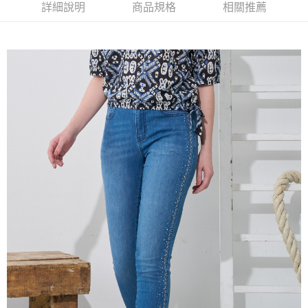
【大哥付你分期使用說明】
詳細說明
商品規格
相關推薦
AFTEE先享後付
1.本服務由台灣大哥大提供，台灣大哥大用戶可立即使用無須另外申請。
2.付款方式選擇「大哥付你分期」，訂單成立後會自動跳轉到大哥付的交易
相關說明
流程，驗證手機門號後，選擇欲分期的期數、繳款截止日，確認付款後即完
【關於「AFTEE先享後付」】
成交易。
ATM付款
AFTEE先享後付是「在收到商品之後才付款」的支付方式。 讓您購物簡單
3.實際核准額度、可分期數及費用金額請依後續交易確認頁面所載為準。
便利好安心！
4.訂單成立30分鐘內，如未前往確認交易或遇審核未通過，訂單將自動取
１．簡單：不需註冊會員、不需綁卡、不需儲值。
運送方式
消。如遇「轉專審核」未通過狀況，表示未達大哥付你分期系統評分，恕無
２．便利：只要手機號碼，簡訊認證，即可結帳。
法說明評估內容。
３．安心：先確認商品／服務後，再付款。
全家取貨付款
【繳款方式說明】
1.分期款項不併入電信帳單，「大哥付你分期」於每月結算日後寄送繳費提
每筆NT$120，滿NT$2,000(含以上)免運費
【「AFTEE先享後付」結帳流程】
醒簡訊。
１．於結帳方式選擇「AFTEE先享後付」後，將跳轉至「AFTEE先享後付」
2.透過簡訊連結打開帳單後，可選擇「超商條碼／台灣大直營門市／銀行轉
7-11取貨付款
結帳頁面，進行簡訊認證並確認金額後，即可完成結帳。
帳／街口支付／iPASS MONEY」等通路繳費。
２．訂單成立數日內，您將收到繳費通知簡訊。
每筆NT$120，滿NT$2,000(含以上)免運費
３．收到繳費通知簡訊後14天內，點擊此簡訊中的連結，可透過四大超商／
【注意事項】
ATM／網路銀行／等多元方式進行付款，方視為交易完成。
宅配
1.本服務係由「台灣大哥大股份有限公司」（以下簡稱本公司）所提供，讓
※ 請注意：結帳手續完成當下不需立刻繳費，但若您需要取消訂單，請聯絡
用戶於交易時，得透過本服務購買商品或服務，並由商店將買賣／分期付款
每筆NT$120，滿NT$2,000(含以上)免運費
購買商品的店家。未經商家同意取消之訂單仍視為有效，需透過AFTEE先享
買賣價金債權讓與本公司後，依約使用本公司帳單繳交帳款。
後付繳納相關費用。
2.基於同意付款使用「大哥付你分期」之契約關係目的，商店將以您的個人
※ 交易是否成功請以「AFTEE先享後付 」之結帳頁面顯示為準，若有關於
資料（包含姓名、電話或地址）提供予台灣大哥大進項蒐集、處理及利用，
是否繳費成功／繳費後需取消欲退款等相關疑問，請聯繫「AFTEE先享後付
由本公司與您本人進行分期帳單所需資料之確認、核對及更正。
客戶支援中心」
https://netprotections.freshdesk.com/support/home
3.完整用戶服務條款，請詳閱以下連結：
https://oppay.tw/userRule
【注意事項】
１．透過由恩沛科技股份有限公司提供之「AFTEE先享後付」服務完成之交