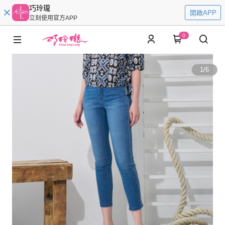
巧玲瓏
開啟APP
立刻使用官方APP
0
1
/
6