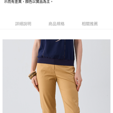
全盈+PAY
示而有差異，顏色以實品為主。
大哥付你分期
相關說明
【大哥付你分期使用說明】
詳細說明
商品規格
相關推薦
AFTEE先享後付
1.本服務由台灣大哥大提供，台灣大哥大用戶可立即使用無須另外申請。
2.付款方式選擇「大哥付你分期」，訂單成立後會自動跳轉到大哥付的交易
相關說明
流程，驗證手機門號後，選擇欲分期的期數、繳款截止日，確認付款後即完
【關於「AFTEE先享後付」】
成交易。
ATM付款
AFTEE先享後付是「在收到商品之後才付款」的支付方式。 讓您購物簡單
3.實際核准額度、可分期數及費用金額請依後續交易確認頁面所載為準。
便利好安心！
4.訂單成立30分鐘內，如未前往確認交易或遇審核未通過，訂單將自動取
１．簡單：不需註冊會員、不需綁卡、不需儲值。
運送方式
消。如遇「轉專審核」未通過狀況，表示未達大哥付你分期系統評分，恕無
２．便利：只要手機號碼，簡訊認證，即可結帳。
法說明評估內容。
３．安心：先確認商品／服務後，再付款。
全家取貨付款
【繳款方式說明】
1.分期款項不併入電信帳單，「大哥付你分期」於每月結算日後寄送繳費提
每筆NT$120，滿NT$2,000(含以上)免運費
【「AFTEE先享後付」結帳流程】
醒簡訊。
１．於結帳方式選擇「AFTEE先享後付」後，將跳轉至「AFTEE先享後付」
2.透過簡訊連結打開帳單後，可選擇「超商條碼／台灣大直營門市／銀行轉
7-11取貨付款
結帳頁面，進行簡訊認證並確認金額後，即可完成結帳。
帳／街口支付／iPASS MONEY」等通路繳費。
２．訂單成立數日內，您將收到繳費通知簡訊。
每筆NT$120，滿NT$2,000(含以上)免運費
３．收到繳費通知簡訊後14天內，點擊此簡訊中的連結，可透過四大超商／
【注意事項】
ATM／網路銀行／等多元方式進行付款，方視為交易完成。
宅配
1.本服務係由「台灣大哥大股份有限公司」（以下簡稱本公司）所提供，讓
※ 請注意：結帳手續完成當下不需立刻繳費，但若您需要取消訂單，請聯絡
用戶於交易時，得透過本服務購買商品或服務，並由商店將買賣／分期付款
每筆NT$120，滿NT$2,000(含以上)免運費
購買商品的店家。未經商家同意取消之訂單仍視為有效，需透過AFTEE先享
買賣價金債權讓與本公司後，依約使用本公司帳單繳交帳款。
後付繳納相關費用。
2.基於同意付款使用「大哥付你分期」之契約關係目的，商店將以您的個人
※ 交易是否成功請以「AFTEE先享後付 」之結帳頁面顯示為準，若有關於
資料（包含姓名、電話或地址）提供予台灣大哥大進項蒐集、處理及利用，