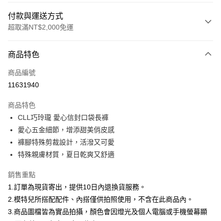
付款與運送方式
超取滿NT$2,000免運
付款方式
商品特色
信用卡一次付款
商品編號
信用卡分期付款
11631940
3 期 0 利率 每期
NT$760
21家銀行
商品特色
合作金庫商業銀行
第一商業銀行
超商取貨付款
CLL巧玲瓏 愛心信封口袋長褲
華南商業銀行
彰化商業銀行
愛心五金細節，增添甜美俏皮感
LINE Pay
上海商業儲蓄銀行
台北富邦商業銀行
國泰世華商業銀行
兆豐國際商業銀行
褲腳特殊剪裁設計，活潑又可愛
Apple Pay
臺灣中小企業銀行
台中商業銀行
特殊親膚材質，夏日乾爽又舒適
匯豐（台灣）商業銀行
華泰商業銀行
街口支付
聯邦商業銀行
遠東國際商業銀行
銷售重點
元大商業銀行
永豐商業銀行
悠遊付
1.訂單為現貨寄出，提供10日內退換貨服務。
玉山商業銀行
星展（台灣）商業銀行
2.模特兒所搭配配件、內搭僅供拍照使用，不含在此商品內。
台新國際商業銀行
中國信託商業銀行
Google Pay
3.商品圖檔皆為實品拍攝，顏色會因燈光及個人電腦或手機螢幕顯
台灣樂天信用卡公司