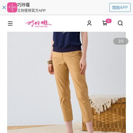
巧玲瓏
開啟APP
立刻使用官方APP
0
1
/
6