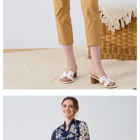
是否繳費成功／繳費後需取消欲退款等相關疑問，請聯繫「AFTEE先享後付
由本公司與您本人進行分期帳單所需資料之確認、核對及更正。
客戶支援中心」
https://netprotections.freshdesk.com/support/home
3.完整用戶服務條款，請詳閱以下連結：
https://oppay.tw/userRule
【注意事項】
１．透過由恩沛科技股份有限公司提供之「AFTEE先享後付」服務完成之交
易，需依本服務之必要範圍內提供個人資料，並將交易相關給付款項請求債
權轉讓予恩沛科技股份有限公司。
２．關於個人資料處理事宜，請瀏覽以下網址：
https://aftee.tw/terms/#terms3
３．未成年的使用者請事先徵得法定代理人或監護人之同意方可使用
「AFTEE先享後付」，若未經同意申辦者引起之損失，本公司不負相關責
任。
４．使用「AFTEE先享後付」時，將依據個別帳號之用戶狀況，依本公司即
時審查核予不同之上限額度；若仍有額度不足之情形，本公司將視審查結果
請求用戶進行身份認證。
５．嚴禁一人註冊多個帳號或使用他人資訊註冊。若發現惡意使用之情形，
恩沛科技股份有限公司將有權停止該用戶之使用額度並採取法律行動。