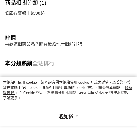
商品相關分類 (1)
低庫存警報｜$398起
評價
喜歡這個商品嗎？購買後給他一個好評吧
本分類熱銷
全站排行
本網站中使用 cookie，欲查詢有關本網站使用 cookie 方式之詳情，及若您不希
熱門標籤
望在電腦上使用 cookie 時應如何變更電腦的 cookie 設定，請參閱本網站「
隱私
權條款
」之 Cookie 聲明。您繼續使用本網站即表示您同意本公司得按本網站使
用條款之 Cookie 聲明使用 cookie。
了解更多 >
我知道了