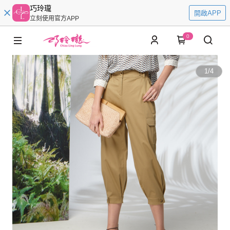
巧玲瓏
開啟APP
立刻使用官方APP
0
1
/
4