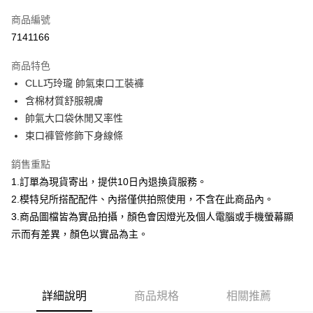
信用卡一次付款
商品編號
信用卡分期付款
7141166
3 期 0 利率 每期
NT$266
21家銀行
商品特色
合作金庫商業銀行
第一商業銀行
超商取貨付款
CLL巧玲瓏 帥氣束口工裝褲
華南商業銀行
彰化商業銀行
含棉材質舒服親膚
LINE Pay
上海商業儲蓄銀行
台北富邦商業銀行
國泰世華商業銀行
兆豐國際商業銀行
帥氣大口袋休閒又率性
Apple Pay
臺灣中小企業銀行
台中商業銀行
束口褲管修飾下身線條
匯豐（台灣）商業銀行
華泰商業銀行
街口支付
聯邦商業銀行
遠東國際商業銀行
銷售重點
元大商業銀行
永豐商業銀行
悠遊付
1.訂單為現貨寄出，提供10日內退換貨服務。
玉山商業銀行
星展（台灣）商業銀行
2.模特兒所搭配配件、內搭僅供拍照使用，不含在此商品內。
台新國際商業銀行
中國信託商業銀行
Google Pay
3.商品圖檔皆為實品拍攝，顏色會因燈光及個人電腦或手機螢幕顯
台灣樂天信用卡公司
大哥付你分期
示而有差異，顏色以實品為主。
相關說明
【大哥付你分期使用說明】
AFTEE先享後付
1.本服務由台灣大哥大提供，台灣大哥大用戶可立即使用無須另外申請。
2.付款方式選擇「大哥付你分期」，訂單成立後會自動跳轉到大哥付的交易
相關說明
詳細說明
商品規格
相關推薦
流程，驗證手機門號後，選擇欲分期的期數、繳款截止日，確認付款後即完
【關於「AFTEE先享後付」】