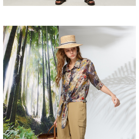
３．未成年的使用者請事先徵得法定代理人或監護人之同意方可使用
「AFTEE先享後付」，若未經同意申辦者引起之損失，本公司不負相關責
任。
４．使用「AFTEE先享後付」時，將依據個別帳號之用戶狀況，依本公司即
時審查核予不同之上限額度；若仍有額度不足之情形，本公司將視審查結果
請求用戶進行身份認證。
５．嚴禁一人註冊多個帳號或使用他人資訊註冊。若發現惡意使用之情形，
恩沛科技股份有限公司將有權停止該用戶之使用額度並採取法律行動。