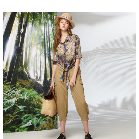
成交易。
ATM付款
AFTEE先享後付是「在收到商品之後才付款」的支付方式。 讓您購物簡單
3.實際核准額度、可分期數及費用金額請依後續交易確認頁面所載為準。
便利好安心！
4.訂單成立30分鐘內，如未前往確認交易或遇審核未通過，訂單將自動取
１．簡單：不需註冊會員、不需綁卡、不需儲值。
運送方式
消。如遇「轉專審核」未通過狀況，表示未達大哥付你分期系統評分，恕無
２．便利：只要手機號碼，簡訊認證，即可結帳。
法說明評估內容。
３．安心：先確認商品／服務後，再付款。
全家取貨付款
【繳款方式說明】
1.分期款項不併入電信帳單，「大哥付你分期」於每月結算日後寄送繳費提
每筆NT$120，滿NT$2,000(含以上)免運費
【「AFTEE先享後付」結帳流程】
醒簡訊。
１．於結帳方式選擇「AFTEE先享後付」後，將跳轉至「AFTEE先享後付」
2.透過簡訊連結打開帳單後，可選擇「超商條碼／台灣大直營門市／銀行轉
7-11取貨付款
結帳頁面，進行簡訊認證並確認金額後，即可完成結帳。
帳／街口支付／iPASS MONEY」等通路繳費。
２．訂單成立數日內，您將收到繳費通知簡訊。
每筆NT$120，滿NT$2,000(含以上)免運費
３．收到繳費通知簡訊後14天內，點擊此簡訊中的連結，可透過四大超商／
【注意事項】
ATM／網路銀行／等多元方式進行付款，方視為交易完成。
宅配
1.本服務係由「台灣大哥大股份有限公司」（以下簡稱本公司）所提供，讓
※ 請注意：結帳手續完成當下不需立刻繳費，但若您需要取消訂單，請聯絡
用戶於交易時，得透過本服務購買商品或服務，並由商店將買賣／分期付款
每筆NT$120，滿NT$2,000(含以上)免運費
購買商品的店家。未經商家同意取消之訂單仍視為有效，需透過AFTEE先享
買賣價金債權讓與本公司後，依約使用本公司帳單繳交帳款。
後付繳納相關費用。
2.基於同意付款使用「大哥付你分期」之契約關係目的，商店將以您的個人
※ 交易是否成功請以「AFTEE先享後付 」之結帳頁面顯示為準，若有關於
資料（包含姓名、電話或地址）提供予台灣大哥大進項蒐集、處理及利用，
是否繳費成功／繳費後需取消欲退款等相關疑問，請聯繫「AFTEE先享後付
由本公司與您本人進行分期帳單所需資料之確認、核對及更正。
客戶支援中心」
https://netprotections.freshdesk.com/support/home
3.完整用戶服務條款，請詳閱以下連結：
https://oppay.tw/userRule
【注意事項】
１．透過由恩沛科技股份有限公司提供之「AFTEE先享後付」服務完成之交
易，需依本服務之必要範圍內提供個人資料，並將交易相關給付款項請求債
權轉讓予恩沛科技股份有限公司。
２．關於個人資料處理事宜，請瀏覽以下網址：
https://aftee.tw/terms/#terms3